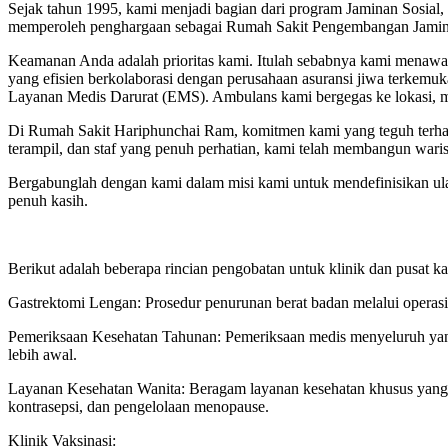
Sejak tahun 1995, kami menjadi bagian dari program Jaminan Sosial,
memperoleh penghargaan sebagai Rumah Sakit Pengembangan Jaminan
Keamanan Anda adalah prioritas kami. Itulah sebabnya kami menawa
yang efisien berkolaborasi dengan perusahaan asuransi jiwa terkemuk
Layanan Medis Darurat (EMS). Ambulans kami bergegas ke lokasi, me
Di Rumah Sakit Hariphunchai Ram, komitmen kami yang teguh terha
terampil, dan staf yang penuh perhatian, kami telah membangun wari
Bergabunglah dengan kami dalam misi kami untuk mendefinisikan u
penuh kasih.
Berikut adalah beberapa rincian pengobatan untuk klinik dan pusat 
Gastrektomi Lengan: Prosedur penurunan berat badan melalui opera
Pemeriksaan Kesehatan Tahunan: Pemeriksaan medis menyeluruh yang d
lebih awal.
Layanan Kesehatan Wanita: Beragam layanan kesehatan khusus yang d
kontrasepsi, dan pengelolaan menopause.
Klinik Vaksinasi: