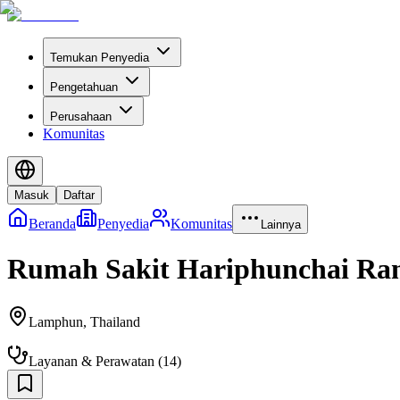
Temukan Penyedia
Pengetahuan
Perusahaan
Komunitas
Masuk
Daftar
Beranda
Penyedia
Komunitas
Lainnya
Rumah Sakit Hariphunchai R
Lamphun
,
Thailand
Layanan & Perawatan
(
14
)