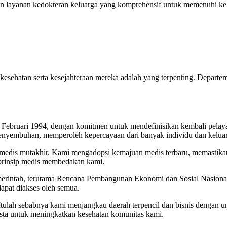
n layanan kedokteran keluarga yang komprehensif untuk memenuhi ke
sehatan serta kesejahteraan mereka adalah yang terpenting. Departem
Februari 1994, dengan komitmen untuk mendefinisikan kembali pelaya
penyembuhan, memperoleh kepercayaan dari banyak individu dan kelua
itas medis mutakhir. Kami mengadopsi kemajuan medis terbaru, memasti
 prinsip medis membedakan kami.
emerintah, terutama Rencana Pembangunan Ekonomi dan Sosial Nasion
dapat diakses oleh semua.
lah sebabnya kami menjangkau daerah terpencil dan bisnis dengan unit
wasta untuk meningkatkan kesehatan komunitas kami.