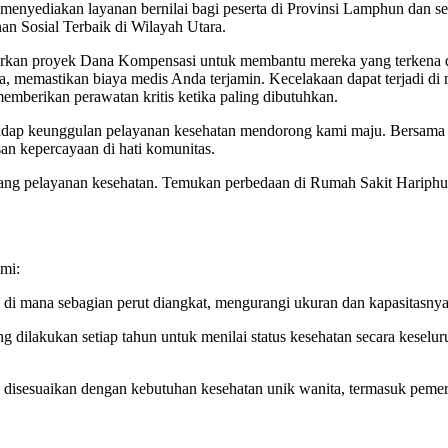
 menyediakan layanan bernilai bagi peserta di Provinsi Lamphun dan s
 Sosial Terbaik di Wilayah Utara.
rkan proyek Dana Kompensasi untuk membantu mereka yang terkena dam
a, memastikan biaya medis Anda terjamin. Kecelakaan dapat terjadi di 
mberikan perawatan kritis ketika paling dibutuhkan.
dap keunggulan pelayanan kesehatan mendorong kami maju. Bersama d
san kepercayaan di hati komunitas.
lang pelayanan kesehatan. Temukan perbedaan di Rumah Sakit Hariph
kami:
si di mana sebagian perut diangkat, mengurangi ukuran dan kapasitas
ilakukan setiap tahun untuk menilai status kesehatan secara keselur
isesuaikan dengan kebutuhan kesehatan unik wanita, termasuk pemerik