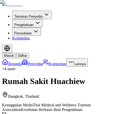
Temukan Penyedia
Pengetahuan
Perusahaan
Komunitas
Masuk
Daftar
Beranda
Penyedia
Komunitas
Lainnya
+
4
more
Rumah Sakit Huachiew
Bangkok
,
Thailand
Keunggulan Medis
Thai Medical and Wellness Tourism
Association
Kesehatan Berbasis Ilmu Pengetahuan