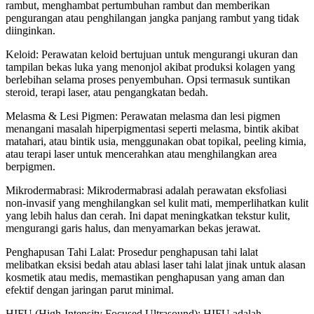
rambut, menghambat pertumbuhan rambut dan memberikan
pengurangan atau penghilangan jangka panjang rambut yang tidak
diinginkan.
Keloid: Perawatan keloid bertujuan untuk mengurangi ukuran dan
tampilan bekas luka yang menonjol akibat produksi kolagen yang
berlebihan selama proses penyembuhan. Opsi termasuk suntikan
steroid, terapi laser, atau pengangkatan bedah.
Melasma & Lesi Pigmen: Perawatan melasma dan lesi pigmen
menangani masalah hiperpigmentasi seperti melasma, bintik akibat
matahari, atau bintik usia, menggunakan obat topikal, peeling kimia,
atau terapi laser untuk mencerahkan atau menghilangkan area
berpigmen.
Mikrodermabrasi: Mikrodermabrasi adalah perawatan eksfoliasi
non-invasif yang menghilangkan sel kulit mati, memperlihatkan kulit
yang lebih halus dan cerah. Ini dapat meningkatkan tekstur kulit,
mengurangi garis halus, dan menyamarkan bekas jerawat.
Penghapusan Tahi Lalat: Prosedur penghapusan tahi lalat
melibatkan eksisi bedah atau ablasi laser tahi lalat jinak untuk alasan
kosmetik atau medis, memastikan penghapusan yang aman dan
efektif dengan jaringan parut minimal.
HIFU (High-Intensity Focused Ultrasound): HIFU adalah