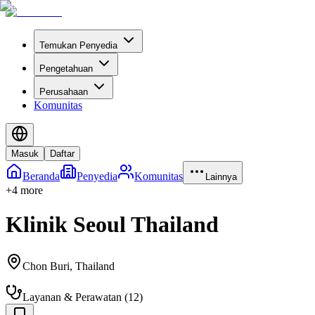
Temukan Penyedia
Pengetahuan
Perusahaan
Komunitas
Masuk
Daftar
Beranda
Penyedia
Komunitas
Lainnya
+
4
more
Klinik Seoul Thailand
Chon Buri
,
Thailand
Layanan & Perawatan
(
12
)