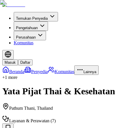
Temukan Penyedia
Pengetahuan
Perusahaan
Komunitas
Masuk
Daftar
Beranda
Penyedia
Komunitas
Lainnya
+
1
more
Yata Pijat Thai & Kesehatan
Pathum Thani
,
Thailand
Layanan & Perawatan
(
7
)