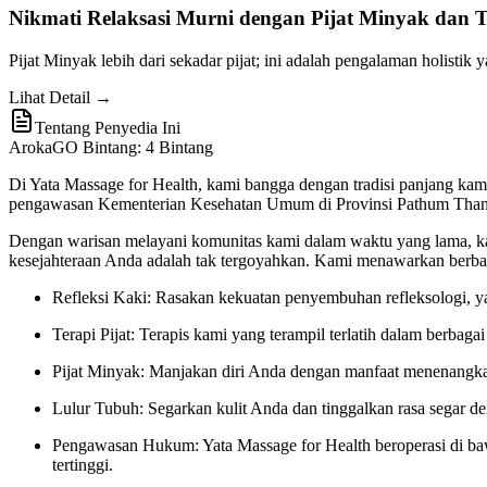
Nikmati Relaksasi Murni dengan Pijat Minyak dan 
Pijat Minyak lebih dari sekadar pijat; ini adalah pengalaman holist
Lihat Detail →
Tentang Penyedia Ini
ArokaGO Bintang: 4 Bintang
Di Yata Massage for Health, kami bangga dengan tradisi panjang kam
pengawasan Kementerian Kesehatan Umum di Provinsi Pathum Thani,
Dengan warisan melayani komunitas kami dalam waktu yang lama, ka
kesejahteraan Anda adalah tak tergoyahkan. Kami menawarkan berbag
Refleksi Kaki: Rasakan kekuatan penyembuhan refleksologi, ya
Terapi Pijat: Terapis kami yang terampil terlatih dalam berbag
Pijat Minyak: Manjakan diri Anda dengan manfaat menenangkan
Lulur Tubuh: Segarkan kulit Anda dan tinggalkan rasa segar d
Pengawasan Hukum: Yata Massage for Health beroperasi di b
tertinggi.