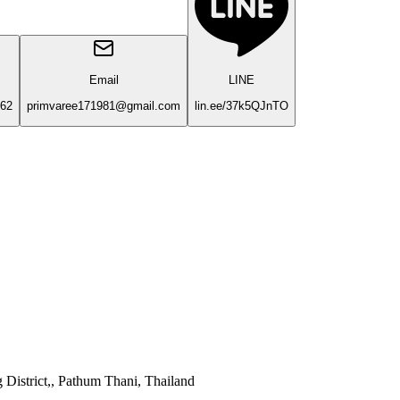
Email
LINE
62
primvaree171981@gmail.com
lin.ee/37k5QJnTO
District,, Pathum Thani, Thailand