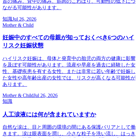
首の痛み、背中の痛み、筋肉のこわばり、可動性の低下につ
ながる可能性があります。
知識
Jul 26, 2026
Mother & Child
妊娠中のすべての母親が知っておくべき6つのハイ
リスク妊娠状態
ハイリスク妊娠は、母体と発育中の胎児の両方の健康に影響
を及ぼす可能性があります。流産や早産を過去に経験した女
性、基礎疾患を有する女性、または非常に若い年齢で妊娠し
た女性や高年齢出産の女性では、リスクが高くなる可能性が
あります。
Mother & Child
Jul 26, 2026
知識
人工涙液には何が含まれていますか
自然な涙は、目と周囲の環境の間にある保護バリアとして働
きます。涙は眼表面を潤し、小さな粒子を洗い流し、はっき