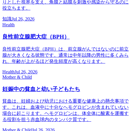
りとした視界を支え、角膜と結膜を刺激や感染から守るのに
役立ちます。
知識
Jul 26, 2026
Health
良性前立腺肥大症（BPH）
良性前立腺肥大症（BPH）は、前立腺がんではないのに前立
腺が大きくなる状態です。通常は中年以降の男性に多くみら
れ、年齢が上がるほど発生頻度が高くなります。
Health
Jul 26, 2026
Mother & Child
妊娠中の貧血と幼い子どもたち
貧血は、妊婦および幼児における重要な健康上の懸念事項で
す。これは、血液中に十分なヘモグロビンが含まれていない
場合に起こります。ヘモグロビンは、体全体に酸素を運搬す
る役割を担う赤血球内のタンパク質です。
Mother & Child
Jul 26, 2026