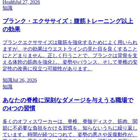
Health
Jul 27, 2026
知識
プランク・エクササイズ：腹筋トレーニング以上
の効果
プランクエクササイズは腹筋を強化するためによく用いられ
ますが、その効果はウエストラインの見た目を良くすること
にとどまりません。正しく行うことで、プランクは背骨を支
える体幹の筋肉を強化し、姿勢やバランス、そして脊椎の安
定性の改善に役立つ可能性があります。
知識
Jul 26, 2026
知識
あなたの脊椎に深刻なダメージを与えうる職場で
の4つの習慣
多くのオフィスワーカーは、脊椎、脊髄ディスク、筋肉、関
節に不必要な負担をかける習慣を、知らないうちに繰り返し
ています。時間が経つにつれて、姿勢の悪さや反復動作が、