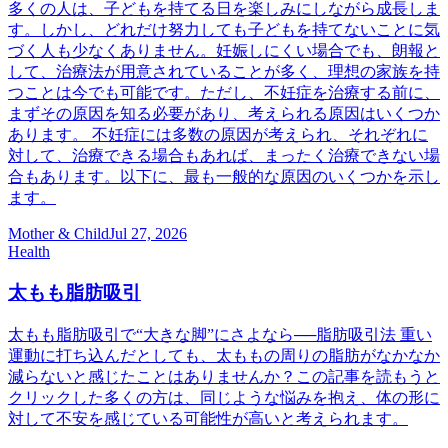
多くの人は、子どもを持てる日を楽しみにしながら成長しま
す。しかし、どれだけ努力しても子どもを持てないことに気
づく人も少なくありません。妊娠しにくい場合でも、朗報と
して、治療法が用意されていることが多く、理想の家族を持
つことは今でも可能です。ただし、不妊症を治療する前に、
まずその原因を知る必要があり、考えられる原因はいくつか
あります。 不妊症には多数の原因が考えられ、それぞれに
対して、治療できる場合もあれば、まったく治療できない場
合もあります。以下に、最も一般的な原因のいくつかを示し
ます。
Mother & Child
Jul 27, 2026
Health
太もも脂肪吸引
太もも脂肪吸引で“大きな脚”にさよなら──脂肪吸引法 重い
運動に打ち込んだとしても、太ももの周りの脂肪がなかなか
減らないと感じたことはありませんか？この記事を読もうと
クリックした多くの方は、同じような悩みを抱え、体の形に
対して不安を感じている可能性が高いと考えられます。