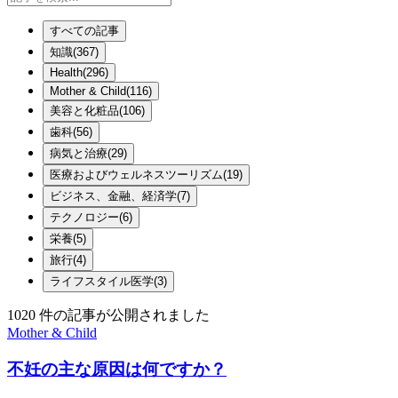
すべての記事
知識
(
367
)
Health
(
296
)
Mother & Child
(
116
)
美容と化粧品
(
106
)
歯科
(
56
)
病気と治療
(
29
)
医療およびウェルネスツーリズム
(
19
)
ビジネス、金融、経済学
(
7
)
テクノロジー
(
6
)
栄養
(
5
)
旅行
(
4
)
ライフスタイル医学
(
3
)
1020
件の記事が公開されました
Mother & Child
不妊の主な原因は何ですか？