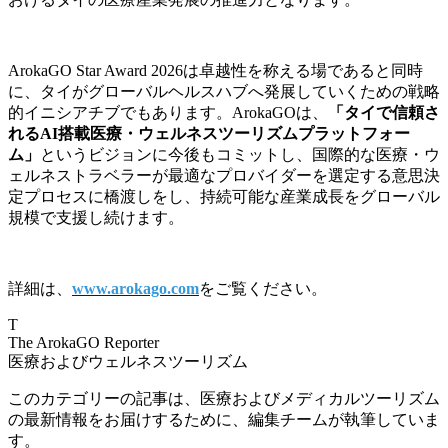
ArokaGO Star Award 2026は卓越性を称える場であると同時
に、タイがグローバルヘルスハブへ発展していくための戦略
的イニシアチブでもあります。ArokaGOは、
「タイで信頼さ
れるAI搭載医療・ウェルネスツーリズムプラットフォー
ム」
というビジョンに今後もコミットし、国際的な医療・ウ
ェルネストラベラーが最適なプロバイダーを選定する意思決
定プロセスに橋渡しをし、持続可能な産業成長をグローバル
規模で支援し続けます。
詳細は、
www.arokago.com
をご覧ください。
T
The ArokaGO Reporter
医療およびウェルネスツーリズム
このカテゴリーの記事は、医療およびメディカルツーリズム
の最新情報をお届けするために、編集チームが執筆していま
す。