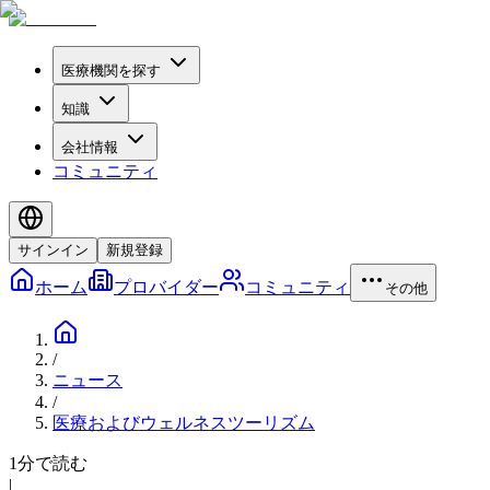
医療機関を探す
知識
会社情報
コミュニティ
サインイン
新規登録
ホーム
プロバイダー
コミュニティ
その他
/
ニュース
/
医療およびウェルネスツーリズム
1分で読む
|