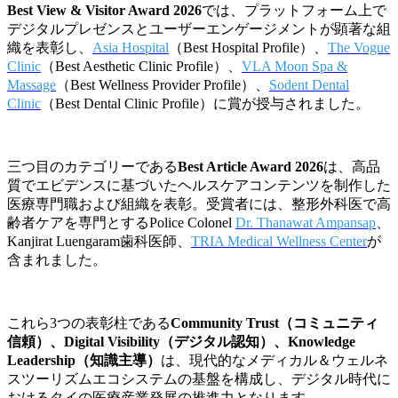
Best View & Visitor Award 2026
では、プラットフォーム上で
デジタルプレゼンスとユーザーエンゲージメントが顕著な組
織を表彰し、
Asia Hospital
（Best Hospital Profile）、
The Vogue
Clinic
（Best Aesthetic Clinic Profile）、
VLA Moon Spa &
Massage
（Best Wellness Provider Profile）、
Sodent Dental
Clinic
（Best Dental Clinic Profile）に賞が授与されました。
三つ目のカテゴリーである
Best Article Award 2026
は、高品
質でエビデンスに基づいたヘルスケアコンテンツを制作した
医療専門職および組織を表彰。受賞者には、整形外科医で高
齢者ケアを専門とするPolice Colonel
Dr. Thanawat Ampansap
、
Kanjirat Luengaram歯科医師、
TRIA Medical Wellness Center
が
含まれました。
これら3つの表彰柱である
Community Trust（コミュニティ
信頼）、Digital Visibility（デジタル認知）、Knowledge
Leadership（知識主導）
は、現代的なメディカル＆ウェルネ
スツーリズムエコシステムの基盤を構成し、デジタル時代に
おけるタイの医療産業発展の推進力となります。