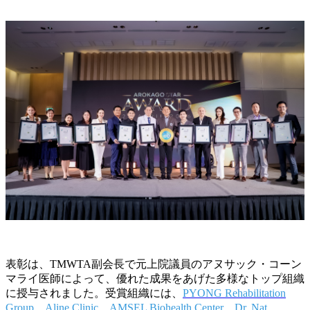
表彰は、TMWTA副会長で元上院議員のアヌサック・コーン
マライ医師によって、優れた成果をあげた多様なトップ組織
に授与されました。受賞組織には、
PYONG Rehabilitation
Group
、
Aline Clinic
、
AMSEL Biohealth Center
、
Dr. Nat