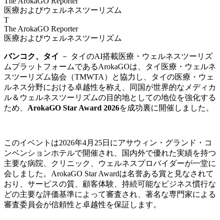
The ArokaGO Reporter
医療およびウェルネスツーリズム
T
The ArokaGO Reporter
医療およびウェルネスツーリズム
バンコク、タイ
－ タイのAI搭載医療・ウェルネスツーリズ
ムプラットフォームであるArokaGOは、タイ医療・ウェルネ
スツーリズム協会（TMWTA）と協力し、タイの医療・ウェ
ルネス分野における卓越性を称え、同国が世界的なメディカ
ル＆ウェルネスツーリズムの目的地としての地位を強化する
ため、
ArokaGO Star Award 2026
を成功裏に開催しました。
このイベントは2026年4月25日にアサウィン・グランド・コ
ンベンションホテルで開催され、国内外で優れた実績を持つ
主要な病院、クリニック、ウェルネスプロバイダーが一堂に
会しました。ArokaGO Star Awardは名誉ある賞と見なされて
おり、サービスの質、顧客体験、持続可能なビジネス慣行な
どの主要な評価基準によって審査され、著名な専門家による
審査委員会が信頼性と卓越性を保証します。