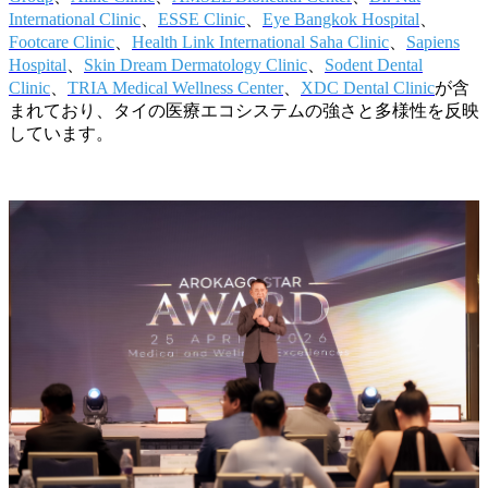
International Clinic
、
ESSE Clinic
、
Eye Bangkok Hospital
、
Footcare Clinic
、
Health Link International Saha Clinic
、
Sapiens
Hospital
、
Skin Dream Dermatology Clinic
、
Sodent Dental
Clinic
、
TRIA Medical Wellness Center
、
XDC Dental Clinic
が含
まれており、タイの医療エコシステムの強さと多様性を反映
しています。