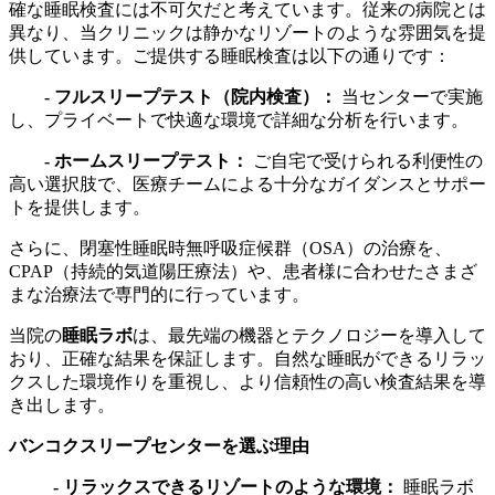
確な睡眠検査には不可欠だと考えています。従来の病院とは
異なり、当クリニックは静かなリゾートのような雰囲気を提
供しています。ご提供する睡眠検査は以下の通りです：
- フルスリープテスト（院内検査）：
当センターで実施
し、プライベートで快適な環境で詳細な分析を行います。
- ホームスリープテスト：
ご自宅で受けられる利便性の
高い選択肢で、医療チームによる十分なガイダンスとサポー
トを提供します。
さらに、閉塞性睡眠時無呼吸症候群（OSA）の治療を、
CPAP（持続的気道陽圧療法）や、患者様に合わせたさまざ
まな治療法で専門的に行っています。
当院の
睡眠ラボ
は、最先端の機器とテクノロジーを導入して
おり、正確な結果を保証します。自然な睡眠ができるリラッ
クスした環境作りを重視し、より信頼性の高い検査結果を導
き出します。
バンコクスリープセンターを選ぶ理由
- リラックスできるリゾートのような環境：
睡眠ラボ