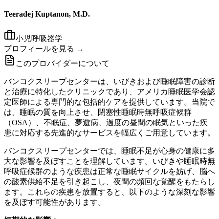
Teeradej Kuptanon, M.D.
小児呼吸器学
プロフィールを見る →
このプロバイダーについて
バンコクスリープセンターは、いびきおよび睡眠障害の診断
と治療に特化したクリニックであり、アメリカ睡眠医学会認
定医師による専門的な包括的ケアを提供しています。当院で
は、睡眠の質を向上させ、閉塞性睡眠時無呼吸症候群
（OSA）、不眠症、夢遊病、過度の昼間の眠気といった疾
患に対応する先進的なサービスを幅広くご用意しています。
バンコクスリープセンターでは、睡眠不足が心身の健康に多
大な影響を及ぼすことを理解しています。いびきや睡眠時無
呼吸症候群のような疾患は正常な睡眠サイクルを妨げ、脳へ
の酸素供給不足を引き起こし、夜間の頻回な覚醒をもたらし
ます。これらの疾患を放置すると、以下のような深刻な影響
を及ぼす可能性があります。