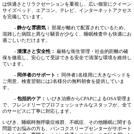
は快適さとリラクゼーションを重視し、広い個室にクイーン
サイズベッド、エアコン、テレビ、インターネットアクセス
を完備しています。
- 静かな雰囲気：
部屋が離れて配置されているため、
混雑した病院と異なり騒音が少なく、睡眠検査中も快適にお
過ごしいただけます。
- 清潔さと安全性：
厳格な衛生管理・社会的距離の確
保を徹底し、安心して受診できる安全で清潔な環境を維持し
ています。
- 同伴者のサポート：
同伴者1名様用に大きなベッドを
ご用意、検査翌朝には2名様分の無料朝食を提供していま
す。
- 包括的ケア：
いびき治療からCPAPによるOSA管理ま
で、フレンドリーでプロフェッショナルなスタッフが、全て
のサービスに丁寧に対応します。
いびき、睡眠時無呼吸症候群、不眠症、その他睡眠に関する
問題でお悩みの方も、バンコクスリープセンターがサポート