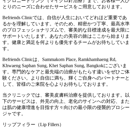
イクロニードリング（マイクロ針治療）まで、お客様一人ひ
とりのニーズに合わせたサービスをご用意しております。
Befriends Clinicでは、自信が人生においてどれほど重要であ
るかを理解しています。そのため、精密かつ丁寧、最高水準
のプロフェッショナリズムで、審美的な目標達成を最大限に
サポートいたします。あなたの美容の旅はここから始まりま
す。健康と満足を何よりも優先するチームがお待ちしていま
す。
Befriends Clinicは、Sammakorn Place, Ramkhamhaeng Rd,
Khwaeng Saphan Sung, Khet Saphan Sung, Bangkokにございま
す。専門的なケアと最先端の治療がもたらす違いをぜひご体
験ください。より自信に満ち、輝くご自身へのパートナーと
して、皆様のご来院を心よりお待ちしております。
当クリニックでは、審美皮膚科治療を提供しております。以
下のサービスは、外見の向上、老化のサインへの対応、また
は肌の健康増進を目指す方々向けの最小限の侵襲的プロシー
ジャです。
リップフィラー（Lip Fillers）