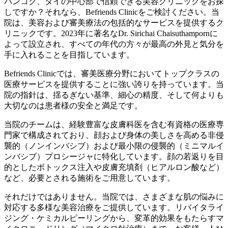
バンコク、タイの中心部で信頼できる美容クリニックをお探
しですか？それなら、Befriends Clinicをご検討ください。当
院は、美容および審美療法の包括的なサービスを提供するク
リニックです。2023年に著名なDr. Sirichai Chaisuthampornに
よって設立され、すべての年代の方々が最高の外見と気分を
手に入れることを目指しています。
Befriends Clinicでは、審美医療分野においてトップクラスの
医療サービスを提供することに強い誇りを持っています。当
院の指針は、揺るぎない基準、細心の精度、そして何よりも
大切なのは患者様の安全と満足です。
当院のチームは、経験豊富な皮膚科医を含む有資格の医療専
門家で構成されており、顔および身体の美しさを高める非侵
襲的（ノンインバシブ）および最小限の侵襲的（ミニマルイ
ンバシブ）プロシージャに特化しています。顔の若返りを目
的としたボトックス注入や皮膚充填剤（ヒアルロン酸など）
など、必要とされる施術をご用意しています。
それだけではありません。当院では、さまざまな肌の悩みに
対応する多様な美容治療をご提供しています。リバイタライ
ジング・ケミカルピーリングから、変革的効果をもたらすマ