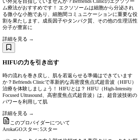
い外見を目指していませんか？Befriends Clinicのエクソソー
ム療法がおすすめです！ エクソソームは細胞から分泌され
る微小な小胞であり、細胞間コミュニケーションに重要な役
割を果たします。成長因子やタンパク質、その他の生理活性
分子が豊富に
詳細を見る →
HIFUの力を引き出す
時の流れを巻き戻し、肌を若返らせる準備はできています
か？Befriends Clinicで革新的な高密度焦点式超音波（HIFU）
治療を体験しましょう！ HIFUとは？ HIFU（High-Intensity
Focused Ultrasound、高密度焦点式超音波）は、超音波技術の
パワーを利用して肌
詳細を見る →
このプロバイダーについて
ArokaGOスター: 5スター