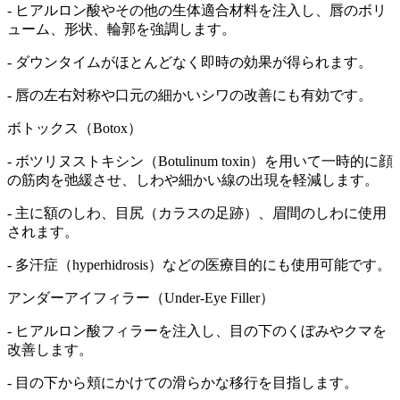
- ヒアルロン酸やその他の生体適合材料を注入し、唇のボリ
ューム、形状、輪郭を強調します。
- ダウンタイムがほとんどなく即時の効果が得られます。
- 唇の左右対称や口元の細かいシワの改善にも有効です。
ボトックス（Botox）
- ボツリヌストキシン（Botulinum toxin）を用いて一時的に顔
の筋肉を弛緩させ、しわや細かい線の出現を軽減します。
- 主に額のしわ、目尻（カラスの足跡）、眉間のしわに使用
されます。
- 多汗症（hyperhidrosis）などの医療目的にも使用可能です。
アンダーアイフィラー（Under-Eye Filler）
- ヒアルロン酸フィラーを注入し、目の下のくぼみやクマを
改善します。
- 目の下から頬にかけての滑らかな移行を目指します。