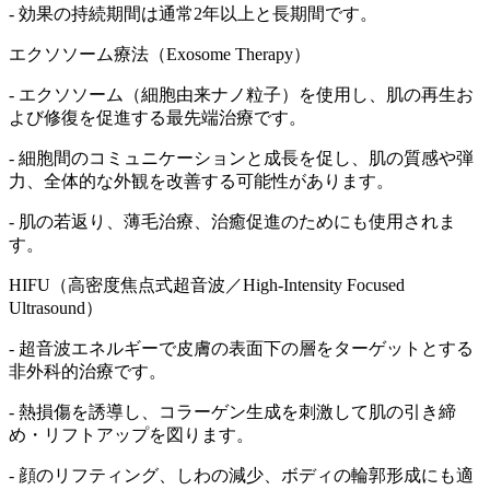
- 効果の持続期間は通常2年以上と長期間です。
エクソソーム療法（Exosome Therapy）
- エクソソーム（細胞由来ナノ粒子）を使用し、肌の再生お
よび修復を促進する最先端治療です。
- 細胞間のコミュニケーションと成長を促し、肌の質感や弾
力、全体的な外観を改善する可能性があります。
- 肌の若返り、薄毛治療、治癒促進のためにも使用されま
す。
HIFU（高密度焦点式超音波／High-Intensity Focused
Ultrasound）
- 超音波エネルギーで皮膚の表面下の層をターゲットとする
非外科的治療です。
- 熱損傷を誘導し、コラーゲン生成を刺激して肌の引き締
め・リフトアップを図ります。
- 顔のリフティング、しわの減少、ボディの輪郭形成にも適