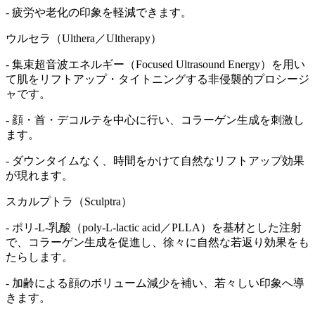
- 疲労や老化の印象を軽減できます。
ウルセラ（Ulthera／Ultherapy）
- 集束超音波エネルギー（Focused Ultrasound Energy）を用い
て肌をリフトアップ・タイトニングする非侵襲的プロシージ
ャです。
- 顔・首・デコルテを中心に行い、コラーゲン生成を刺激し
ます。
- ダウンタイムなく、時間をかけて自然なリフトアップ効果
が現れます。
スカルプトラ（Sculptra）
- ポリ-L-乳酸（poly-L-lactic acid／PLLA）を基材とした注射
で、コラーゲン生成を促進し、徐々に自然な若返り効果をも
たらします。
- 加齢による顔のボリューム減少を補い、若々しい印象へ導
きます。