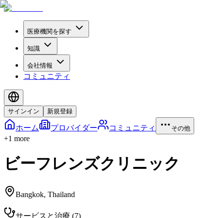
医療機関を探す
知識
会社情報
コミュニティ
サインイン
新規登録
ホーム
プロバイダー
コミュニティ
その他
+
1
more
ビーフレンズクリニック
Bangkok
,
Thailand
サービスと治療
(
7
)