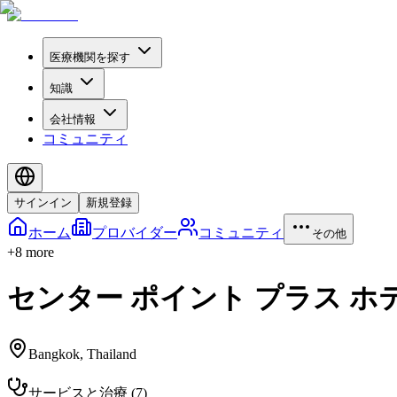
医療機関を探す
知識
会社情報
コミュニティ
サインイン
新規登録
ホーム
プロバイダー
コミュニティ
その他
+
8
more
センター ポイント プラス ホ
Bangkok
,
Thailand
サービスと治療
(
7
)