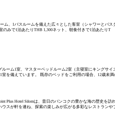
グルーム、1バスルームを備えた広々とした客室（シャワーとバス
みで1泊あたりTHB 1,300ネット、朝食付きで1泊あたりT
ングルーム1室、マスターベッドルーム2室（主寝室にキングサイ
1室を備えています。 既存のベッドをご利用の場合、12歳未満
oint Plus Hotel Silomは、昔日のバンコクの豊かな
ハウスが軒を連ね、探索の楽しみが広がる多彩なレストランや