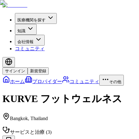
医療機関を探す
知識
会社情報
コミュニティ
サインイン
新規登録
ホーム
プロバイダー
コミュニティ
その他
KURVE フットウェルネス
Bangkok
,
Thailand
サービスと治療
(
3
)