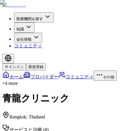
医療機関を探す
知識
会社情報
コミュニティ
サインイン
新規登録
ホーム
プロバイダー
コミュニティ
その他
+
4
more
青龍クリニック
Bangkok
,
Thailand
サービスと治療
(
8
)