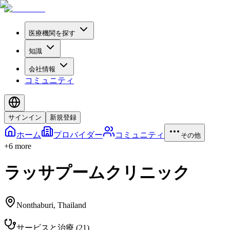
医療機関を探す
知識
会社情報
コミュニティ
サインイン
新規登録
ホーム
プロバイダー
コミュニティ
その他
+
6
more
ラッサプームクリニック
Nonthaburi
,
Thailand
サービスと治療
(
21
)