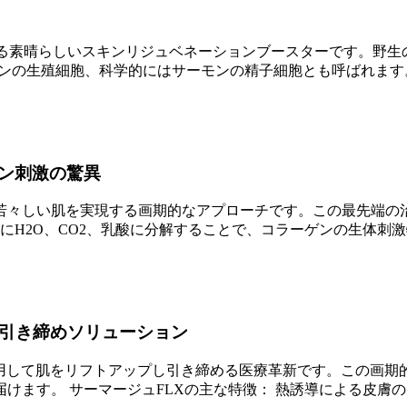
する素晴らしいスキンリジュベネーションブースターです。野生の
ンの生殖細胞、科学的にはサーモンの精子細胞とも呼ばれます
ン刺激の驚異
若々しい肌を実現する画期的なアプローチです。この最先端の
然にH2O、CO2、乳酸に分解することで、コラーゲンの生体刺
肌引き締めソリューション
用して肌をリフトアップし引き締める医療革新です。この画期
けます。 サーマージュFLXの主な特徴： 熱誘導による皮膚