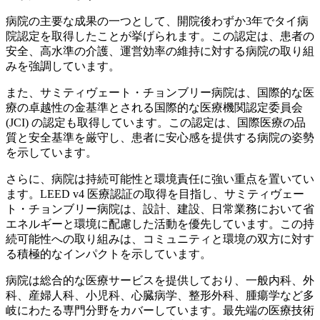
病院の主要な成果の一つとして、開院後わずか3年でタイ病
院認定を取得したことが挙げられます。この認定は、患者の
安全、高水準の介護、運営効率の維持に対する病院の取り組
みを強調しています。
また、サミティヴェート・チョンブリー病院は、国際的な医
療の卓越性の金基準とされる国際的な医療機関認定委員会
(JCI) の認定も取得しています。この認定は、国際医療の品
質と安全基準を厳守し、患者に安心感を提供する病院の姿勢
を示しています。
さらに、病院は持続可能性と環境責任に強い重点を置いてい
ます。LEED v4 医療認証の取得を目指し、サミティヴェー
ト・チョンブリー病院は、設計、建設、日常業務において省
エネルギーと環境に配慮した活動を優先しています。この持
続可能性への取り組みは、コミュニティと環境の双方に対す
る積極的なインパクトを示しています。
病院は総合的な医療サービスを提供しており、一般内科、外
科、産婦人科、小児科、心臓病学、整形外科、腫瘍学など多
岐にわたる専門分野をカバーしています。最先端の医療技術