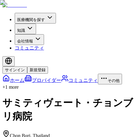
医療機関を探す
知識
会社情報
コミュニティ
サインイン
新規登録
ホーム
プロバイダー
コミュニティ
その他
+
1
more
サミティヴェート・チョンブ
リ病院
Chon Buri
,
Thailand