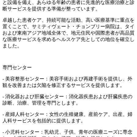
と設備を備え、あらゆる年齢の患者に先進的な医療治療と診
断サービスを提供する準備が整っています。
卓越した患者ケア、持続可能な活動、高い医療基準に重点を
置くことで、サミティヴェート・チョンブリー病院は、タイ
および東南アジア地域全体で、地元住民や国際患者が高品質
な医療サービスを求めるヘルスケア先としての地位を確立し
ました。
専門センター
- 美容整形センター：美容手術および再建手術を提供し、外
観を改善または欠陥を修正するサービスを提供します。
- 消化器および肝臓センター：消化器疾患および肝臓疾患の
診断、治療、管理を専門とします。
- 産婦人科センター：女性の生殖健康、産前ケア、出産、婦
人科サービスを包括的に提供します。
- 小児科センター：乳幼児、子供、青年の医療ニーズに専念