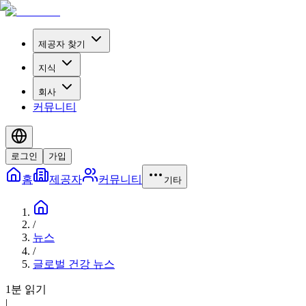
제공자 찾기
지식
회사
커뮤니티
로그인
가입
홈
제공자
커뮤니티
기타
/
뉴스
/
글로벌 건강 뉴스
1분 읽기
|