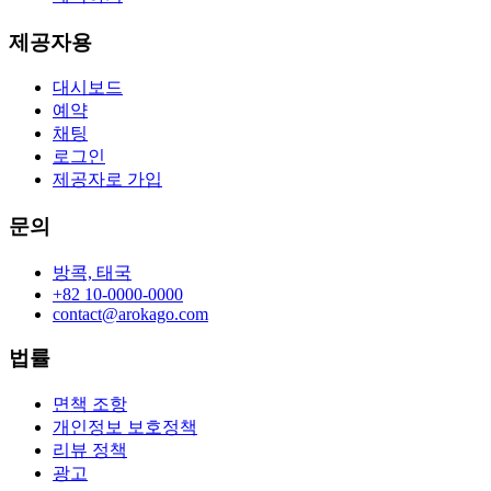
제공자용
대시보드
예약
채팅
로그인
제공자로 가입
문의
방콕, 태국
+82 10-0000-0000
contact@arokago.com
법률
면책 조항
개인정보 보호정책
리뷰 정책
광고