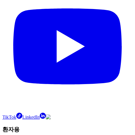
TikTok
LinkedIn
환자용