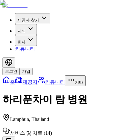
제공자 찾기
지식
회사
커뮤니티
로그인
가입
홈
제공자
커뮤니티
기타
하리푼차이 람 병원
Lamphun
,
Thailand
서비스 및 치료
(
14
)