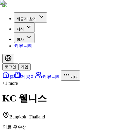
제공자 찾기
지식
회사
커뮤니티
로그인
가입
홈
제공자
커뮤니티
기타
+
1
more
KC 웰니스
Bangkok
,
Thailand
의료 우수성