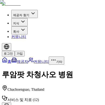
제공자 찾기
지식
회사
커뮤니티
로그인
가입
홈
제공자
커뮤니티
기타
루암팟 차청사오 병원
Chachoengsao
,
Thailand
서비스 및 치료
(
12
)