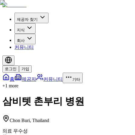
제공자 찾기
지식
회사
커뮤니티
로그인
가입
홈
제공자
커뮤니티
기타
+
1
more
삼비텟 촌부리 병원
Chon Buri
,
Thailand
의료 우수성