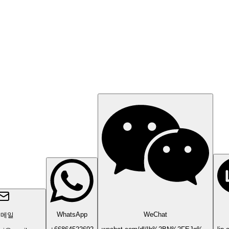
WhatsApp
WeChat
이메일