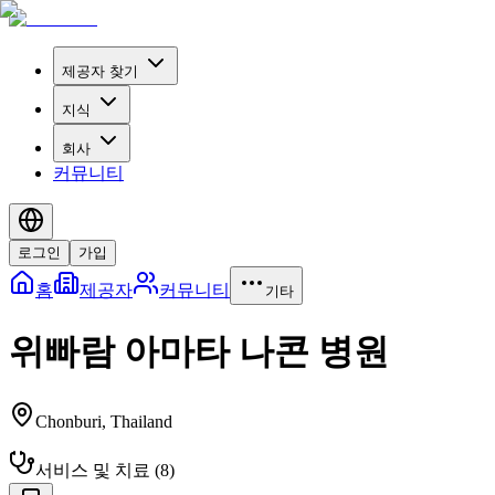
제공자 찾기
지식
회사
커뮤니티
로그인
가입
홈
제공자
커뮤니티
기타
위빠람 아마타 나콘 병원
Chonburi
,
Thailand
서비스 및 치료
(
8
)