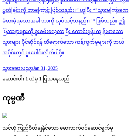
ပွတ်ခြင်းကို ဘာကြောင့် ဖြစ်သနည်း။” ဟူပြီး *"သွားမကြာခဏ
ခံစားခဲ့ရသောအခါ ဘာကို လုပ်သင့်သနည်း။"* ဖြစ်သည်။ ဤ
ပြဿနာများကို စူးစမ်းလေ့လာပြီး ကောင်းမွန်၊ ကျန်းမာသော
သွားများ ပိုင်ဆိုင်ရန် ထိရောက်သော ကန့်ကွက်မှုများကို ဘယ်
အပိုင်းတွင် ပူးပေါင်းလိုက်ပါစို့။
သွားဆေးပညာ
Jan 31, 2025
ဆောင်းပါး 1 ထဲမှ 1 ပြသနေသည်
ကုမ္ပဏီ
သင်ယုံကြည်စိတ်ချနိုင်သော ဆေးဘက်ဝင်ဆောင်ရွက်မှု