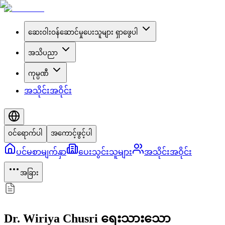
ဆေးဝါးဝန်ဆောင်မှုပေးသူများ ရှာဖွေပါ
အသိပညာ
ကုမ္ပဏီ
အသိုင်းအဝိုင်း
ဝင်ရောက်ပါ
အကောင့်ဖွင့်ပါ
ပင်မစာမျက်နှာ
ပေးသွင်းသူများ
အသိုင်းအဝိုင်း
အခြား
Dr. Wiriya Chusri ရေးသားသော