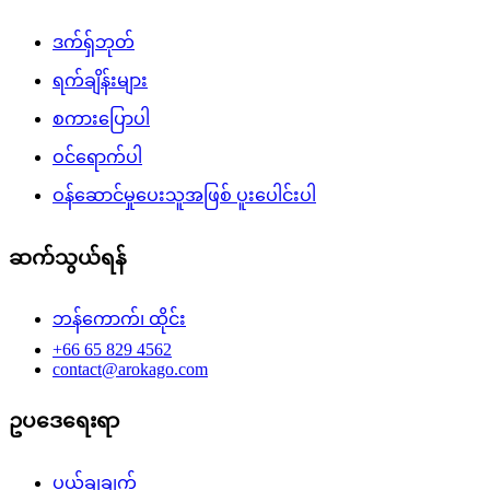
ဒက်ရှ်ဘုတ်
ရက်ချိန်းများ
စကားပြောပါ
ဝင်ရောက်ပါ
ဝန်ဆောင်မှုပေးသူအဖြစ် ပူးပေါင်းပါ
ဆက်သွယ်ရန်
ဘန်ကောက်၊ ထိုင်း
+66 65 829 4562
contact@arokago.com
ဥပဒေရေးရာ
ပယ်ချချက်