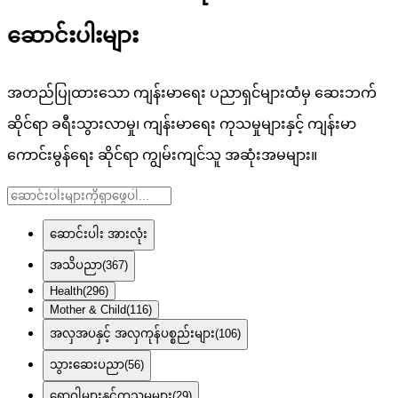
ဆောင်းပါးများ
အတည်ပြုထားသော ကျန်းမာရေး ပညာရှင်များထံမှ ဆေးဘက်
ဆိုင်ရာ ခရီးသွားလာမှု၊ ကျန်းမာရေး ကုသမှုများနှင့် ကျန်းမာ
ကောင်းမွန်ရေး ဆိုင်ရာ ကျွမ်းကျင်သူ အဆုံးအမများ။
ဆောင်းပါး အားလုံး
အသိပညာ
(
367
)
Health
(
296
)
Mother & Child
(
116
)
အလှအပနှင့် အလှကုန်ပစ္စည်းများ
(
106
)
သွားဆေးပညာ
(
56
)
ရောဂါများနှင့်ကုသမှုများ
(
29
)