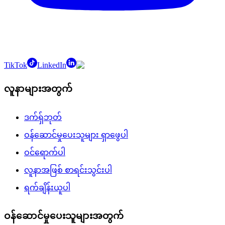
TikTok
LinkedIn
လူနာများအတွက်
ဒက်ရှ်ဘုတ်
ဝန်ဆောင်မှုပေးသူများ ရှာဖွေပါ
ဝင်ရောက်ပါ
လူနာအဖြစ် စာရင်းသွင်းပါ
ရက်ချိန်းယူပါ
ဝန်ဆောင်မှုပေးသူများအတွက်