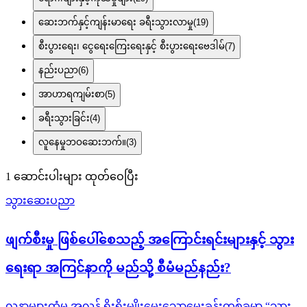
ဆေးဘက်နှင့်ကျန်းမာရေး ခရီးသွားလာမှု
(
19
)
စီးပွားရေး၊ ငွေရေးကြေးရေးနှင့် စီးပွားရေးဗေဒါမ်
(
7
)
နည်းပညာ
(
6
)
အာဟာရကျမ်းစာ
(
5
)
ခရီးသွားခြင်း
(
4
)
လူနေမှုဘဝဆေးဘက်။
(
3
)
1
ဆောင်းပါးများ ထုတ်ဝေပြီး
သွားဆေးပညာ
ဖျက်စီးမှု ဖြစ်ပေါ်စေသည့် အကြောင်းရင်းများနှင့် သွား
ရေးရာ အကြင်နာကို မည်သို့ စီမံမည်နည်း?
လူနာများထံမှ အလွန် ရိုးရိုးမျိုးမေးသောမေးခွန်းတစ်ခုမှာ “သွား