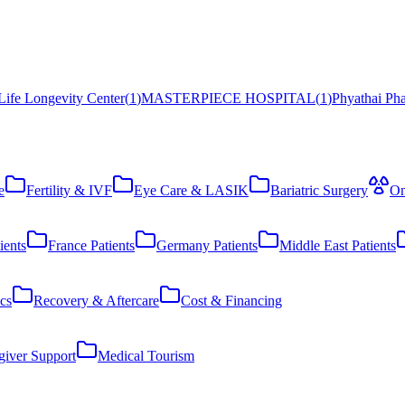
Life Longevity Center
(
1
)
MASTERPIECE HOSPITAL
(
1
)
Phyathai Ph
e
Fertility & IVF
Eye Care & LASIK
Bariatric Surgery
On
ients
France Patients
Germany Patients
Middle East Patients
cs
Recovery & Aftercare
Cost & Financing
giver Support
Medical Tourism