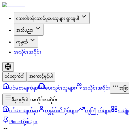
ဆေးဝါးဝန်ဆောင်မှုပေးသူများ ရှာဖွေပါ
အသိပညာ
ကုမ္ပဏီ
အသိုင်းအဝိုင်း
ဝင်ရောက်ပါ
အကောင့်ဖွင့်ပါ
ပင်မစာမျက်နှာ
ပေးသွင်းသူများ
အသိုင်းအဝိုင်း
အခြာ
အသိုင်းအဝိုင်း
မီနူး ဖွင့်ပါ
ပင်မစာမျက်နှာ
ကျွန်ုပ်၏ ပို့စ်များ
လူကြိုက်များ
အမျိ
Pinned ပို့စ်များ