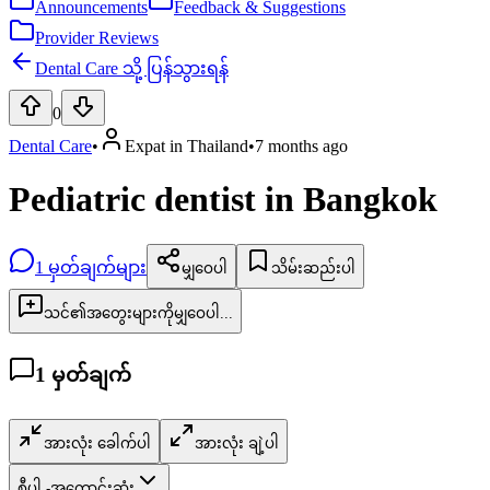
Announcements
Feedback & Suggestions
Provider Reviews
Dental Care သို့ ပြန်သွားရန်
0
Dental Care
•
Expat in Thailand
•
7 months ago
Pediatric dentist in Bangkok
1
မှတ်ချက်များ
မျှဝေပါ
သိမ်းဆည်းပါ
သင်၏အတွေးများကိုမျှဝေပါ...
1
မှတ်ချက်
အားလုံး ခေါက်ပါ
အားလုံး ချဲ့ပါ
စီပါ -
အကောင်းဆုံး