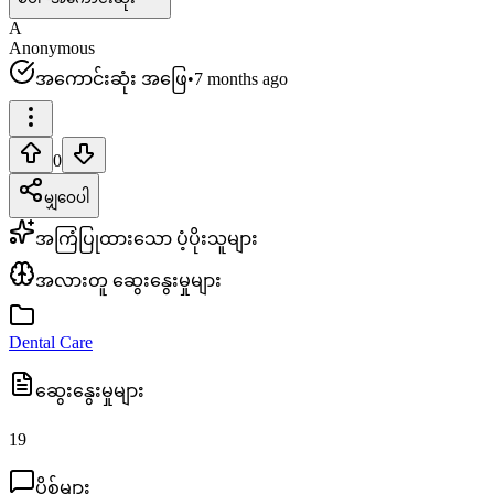
A
Anonymous
အကောင်းဆုံး အဖြေ
•
7 months ago
0
မျှဝေပါ
အကြံပြုထားသော ပံ့ပိုးသူများ
အလားတူ ဆွေးနွေးမှုများ
Dental Care
ဆွေးနွေးမှုများ
19
ပို့စ်များ