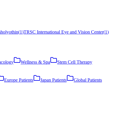
aholyothin
(
1
)
TRSC International Eye and Vision Center
(
1
)
cology
Wellness & Spa
Stem Cell Therapy
Europe Patients
Japan Patients
Global Patients