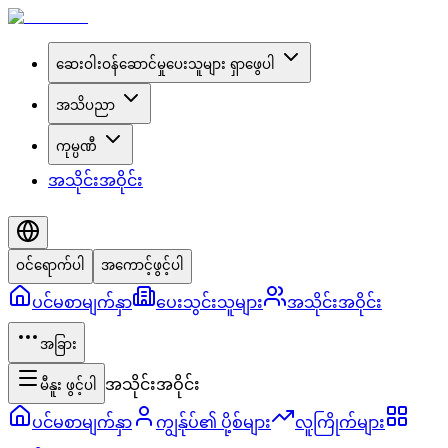
ဆေးဝါးဝန်ဆောင်မှုပေးသူများ ရှာဖွေပါ
အသိပညာ
ကုမ္ပဏီ
အသိုင်းအဝိုင်း
ဝင်ရောက်ပါ
အကောင့်ဖွင့်ပါ
ပင်မစာမျက်နှာ
ပေးသွင်းသူများ
အသိုင်းအဝိုင်း
အခြား
အသိုင်းအဝိုင်း
မီနူး ဖွင့်ပါ
ပင်မစာမျက်နှာ
ကျွန်ုပ်၏ ပို့စ်များ
လူကြိုက်များ