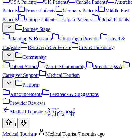
USA Patients
UK Patients
Canada Patients
Australia
Patients
France Patients
Germany Patients
Middle East
Patients
Europe Patients
Japan Patients
Global Patients
Journey Stage
Planning & Research
Choosing a Provider
Travel &
Logistics
Recovery & Aftercare
Cost & Financing
Community
Patient Stories
Ask the Community
Provider Q&A
Caregiver Support
Medical Tourism
Platform
Announcements
Feedback & Suggestions
Provider Reviews
Medical Tourism သို့ ပြန်သွားရန်
0
Medical Tourism
•
Medical Tourist
•
7 months ago