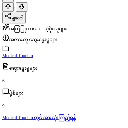
1
မျှဝေပါ
အကြံပြုထားသော ပံ့ပိုးသူများ
အလားတူ ဆွေးနွေးမှုများ
Medical Tourism
ဆွေးနွေးမှုများ
6
ပို့စ်များ
9
Medical Tourism တွင် အားလုံးကြည့်ရန်