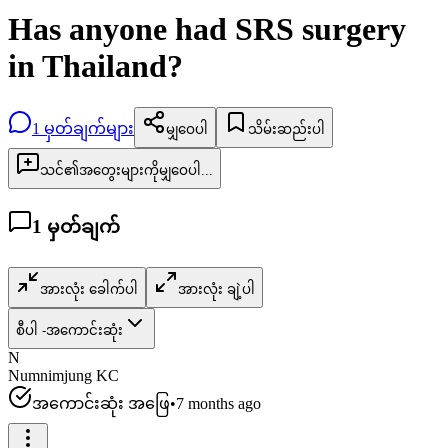
Has anyone had SRS surgery
in Thailand?
1
မှတ်ချက်များ
မျှဝေပါ
သိမ်းဆည်းပါ
သင်၏အတွေးများကိုမျှဝေပါ...
1
မှတ်ချက်
အားလုံး ခေါက်ပါ
အားလုံး ချဲ့ပါ
စီပါ -
အကောင်းဆုံး
N
Numnimjung KC
အကောင်းဆုံး အဖြေ
•
7 months ago