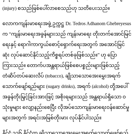
(injury) စသည်ဖြစ်ပေါ်လာစေသည်ဟု သတိပေးသည်။
လောကကျန်းမာရေးအဖွဲ့ ဥက္ကဋ္ဌ Dr. Tedros Adhanom Ghebreyesus
က “ကျန်းမာရေးအခွန်များသည် ကျန်းမာရေး တိုးတက်အောင်မြင်
ရေးနှင့် ရောဂါကာကွယ်စောင့်ရှောက်ရေးအတွက် အအောင်မြင်
ဆုံး လုပ်ဆောင်နိုင်သည့်ကိစ္စရပ်တစ်ခုဖြစ်သည်။” ဟု ပြော
ကြားသည်။ တောက်ပအန္တရာယ်ဖြစ်စေပစ္စည်းများဖြစ်သည့်
တံဆိပ်တပ်ဆေးလိပ် (tobacco), ချိုသာသောအေးမွှေးအရက်
သောက်ဖျော်ရည်များ (sugary drinks), အရက် (alcohol) တို့အပေါ်
အခွန်တိုးမြှင့်ခြင်းအားဖြင့် အစိုးရများသည် အန္တရာယ်ရှိသော ဝ
သုံးမှုများ လျော့နည်းစေပြီး လိုအပ်သောကျန်းမာရေးဝန်ဆောင်မှု
များအတွက် အရင်းအမြစ်တိုးမား လုပ်နိုင်ပါသည်။
နိုင်ငံ ၁၁၆ နိုင်ငံက ချိုသာသောအေးမွှေးအရက်သောက်ဖျော်ရည်