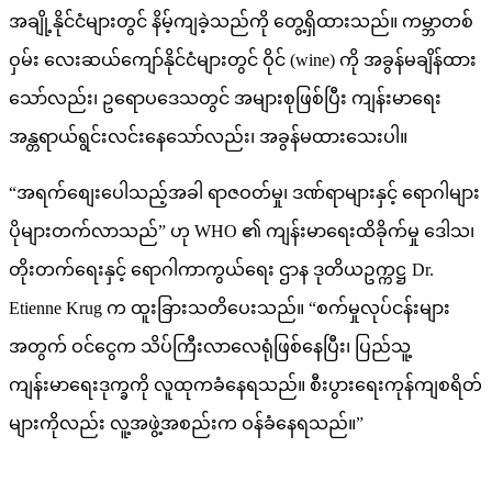
အချို့နိုင်ငံများတွင် နိမ့်ကျခဲ့သည်ကို တွေ့ရှိထားသည်။ ကမ္ဘာတစ်
ဝှမ်း လေးဆယ်ကျော်နိုင်ငံများတွင် ဝိုင် (wine) ကို အခွန်မချိန်ထား
သော်လည်း၊ ဥရောပဒေသတွင် အများစုဖြစ်ပြီး ကျန်းမာရေး
အန္တရာယ်ရွင်းလင်းနေသော်လည်း၊ အခွန်မထားသေးပါ။
“အရက်စျေးပေါသည့်အခါ ရာဇဝတ်မှု၊ ဒဏ်ရာများနှင့် ရောဂါများ
ပိုများတက်လာသည်” ဟု WHO ၏ ကျန်းမာရေးထိခိုက်မှု ဒေါသ၊
တိုးတက်ရေးနှင့် ရောဂါကာကွယ်ရေး ဌာန ဒုတိယဥက္ကဋ္ဌ Dr.
Etienne Krug က ထူးခြားသတိပေးသည်။ “စက်မှုလုပ်ငန်းများ
အတွက် ဝင်ငွေက သိပ်ကြီးလာလေရုံဖြစ်နေပြီး၊ ပြည်သူ့
ကျန်းမာရေးဒုက္ခကို လူထုကခံနေရသည်။ စီးပွားရေးကုန်ကျစရိတ်
များကိုလည်း လူ့အဖွဲ့အစည်းက ဝန်ခံနေရသည်။”