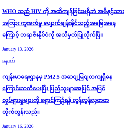
WHO သည် HIV ကို အထိကျန်ခြင်းမရှိဘဲ အမိနှင့်သား
အကြား ကူးစက်မှု ဖျောက်ဖျန်းနိုင်သည့်အခြေအနေ
ကြောင့် ဘရာဇီးနိုင်ငံကို အသိမှတ်ပြုလိုက်ပြီ။
January 13, 2026
နောက်
ကျန်းမာရေးဌာနမှ PM2.5 အဆငျ့မြငျတကျရှိနေ
ကြောင်းသတိပေးပြီး ပြည်သူများအပြင် အပြင်
လှုပ်ရှားမှုများကို ရှောင်ကြဉ်ရန် လွန်လွန်လှတတ
တိုက်တွန်းသည်။
January 16, 2026