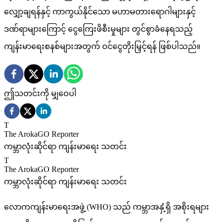
လျှော့ချရန်နှင့် ကာကွယ်နိုင်သော မဟာမတားရောဂါများနှင့်
ဒဏ်ရာများကြောင့် ငွေကြေးဖိစီးမှုများ တွင်စွာခံနေရသည့်
ကျန်းမာရေးစနစ်များအတွက် ဝင်ငွေတိုးမြှင့်ရန် ဖြစ်ပါသည်။
ဤသတင်းကို မျှဝေပါ
T
The ArokaGO Reporter
ကမ္ဘာလုံးဆိုင်ရာ ကျန်းမာရေး သတင်း
T
The ArokaGO Reporter
ကမ္ဘာလုံးဆိုင်ရာ ကျန်းမာရေး သတင်း
လောကကျန်းမာရေးအဖွဲ့ (WHO) သည် ကမ္ဘာအနှံ့ရှိ အစိုးရများ