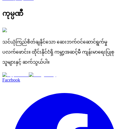
ကုမ္ပဏီ
သင်ယုံကြည်စိတ်ချနိုင်သော ဆေးဘက်ဝင်ဆောင်ရွက်မှု
ပလက်ဖောင်း။ ထိုင်းနိုင်ငံရှိ ကမ္ဘာ့အဆင့်မီ ကျန်းမာရေးပြုစု
သူများနှင့် ဆက်သွယ်ပါ။
Facebook