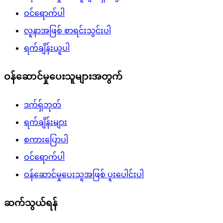
ဝင်ရောက်ပါ
လူနာအဖြစ် စာရင်းသွင်းပါ
ရက်ချိန်းယူပါ
ဝန်ဆောင်မှုပေးသူများအတွက်
ဒက်ရှ်ဘုတ်
ရက်ချိန်းများ
စကားပြောပါ
ဝင်ရောက်ပါ
ဝန်ဆောင်မှုပေးသူအဖြစ် ပူးပေါင်းပါ
ဆက်သွယ်ရန်