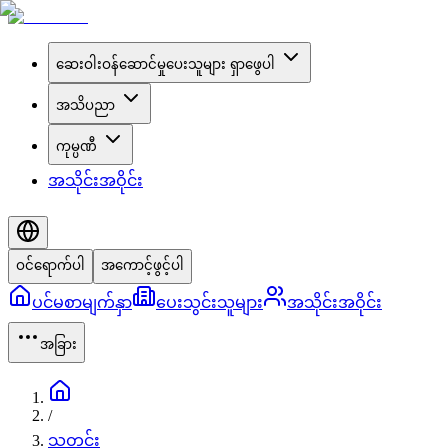
ဆေးဝါးဝန်ဆောင်မှုပေးသူများ ရှာဖွေပါ
အသိပညာ
ကုမ္ပဏီ
အသိုင်းအဝိုင်း
ဝင်ရောက်ပါ
အကောင့်ဖွင့်ပါ
ပင်မစာမျက်နှာ
ပေးသွင်းသူများ
အသိုင်းအဝိုင်း
အခြား
/
သတင်း