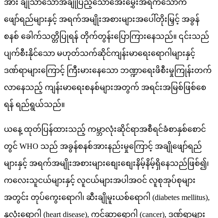
အား ချိုသာသောအချိုပြည့်သောအေးမွှေးအရက်သောက်
ဖျော်ရည်များနှင့် အရက်အမျိုးအစားများအပေါ်တိုးမြှင့် အခွန်
စနစ် ခေါက်သတ္တိပြုရန် တိုက်တွန်းပြောကြားနေသည်။ ၎င်းသည်
ပျက်စီးနိုင်သော မဟုတ်သက်ဆိုင်ကျန်းမာရေးရောဂါများနှင့်
ဒဏ်ရာများကြောင့် ကြီးမားနေသော ဘဏ္ဍာရေးဖိစီးမှုကြုန်းတက်
လာနေသည့် ကျန်းမာရေးစနစ်များအတွက် အရင်းအမြစ်ဖြစ်စေ
ရန် ရည်ရွယ်သည်။
ယနေ့ ထုတ်ပြန်ထားသည့် ကမ္ဘာလုံးဆိုင်ရာအစီရင်ခံစာနှစ်စောင်
တွင် WHO သည် အခွန်စနစ်အားနည်းမှုကြောင့် အချိုဖျော်ရည်
များနှင့် အရက်အမျိုးအစားများစျေးစျေးနိမ့်နိမ့်ရှိနေသည်ဖြစ်၍၊
ကလေးသူငယ်များနှင့် လူငယ်များအပါအဝင် လူစုအုပ်စုများ
အတွင်း တုပ်ကွေးရောဂါ၊ ဆီးချိုမူးယစ်ရောဂါ (diabetes mellitus),
နှလုံးရောဂါ (heart disease), ကင်ဆာရောဂါ (cancer), ဒဏ်ရာများ