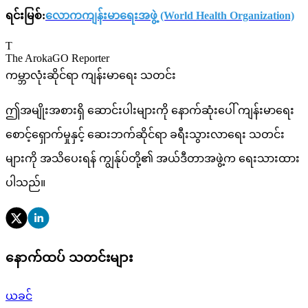
ရင်းမြစ်:
လောကကျန်းမာရေးအဖွဲ့ (World Health Organization)
T
The ArokaGO Reporter
ကမ္ဘာလုံးဆိုင်ရာ ကျန်းမာရေး သတင်း
ဤအမျိုးအစားရှိ ဆောင်းပါးများကို နောက်ဆုံးပေါ် ကျန်းမာရေး
စောင့်ရှောက်မှုနှင့် ဆေးဘက်ဆိုင်ရာ ခရီးသွားလာရေး သတင်း
များကို အသိပေးရန် ကျွန်ုပ်တို့၏ အယ်ဒီတာအဖွဲ့က ရေးသားထား
ပါသည်။
နောက်ထပ် သတင်းများ
ယခင်