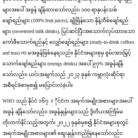
များအပေါ် အခွန် ချိန်ထားသော်လည်း၊ ၁၀၀ ရာနုပန်းသစ်
ဖျော်ရည်များ (100% fruit juices), ချိုမြိန်သော နိုန့်ဘီစ်ဖျော်ရည်
များ (sweetened milk drinks), ပြင်ဆင်ပြီးအသောက်လုပ်ထားသော
ကော်ဖီသောက်ရည်နှင့် လျှော်ဖျော်ရည်များ (ready-to-drink coffees
and teas) က မအခွန်ဖြစ်နေရသည်။ နိုင်ငံအများစုမှ စွမ်းအားမြှင့်
သောက်ဖျော်ရည်များ (energy drinks) အပေါ် ၉၇% အခွန်ချိန်
သော်လည်း၊ ယင်းအချက်သည် ၂၀၂၃ ခုနှစ် ကမ္ဘာလုံးဆိုင်ရာ
အစီရင်ခံစာမှစ၍ မပြောင်းလဲခဲ့ပါ။
WHO သည် နိုင်ငံ ၁၆၇ នိုင်ငံက အရက်အမျိုးအစားများအပေါ်
အခွန် ချိန်သော်လည်း၊ အခွန်နှုန်းများသည် ဒွိတိယအကြိမ်မ
တိုးတက်နိင်သည့်အတွက်၊ ၂၀၂၂ ခုနှစ်မှစ၍ နိုင်ငံအများစုတွင်
အရက်အမျိုးအစားများ၏ စျေးနှုန်းတည်မြဲနေသော်လည်း၊