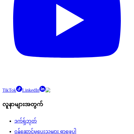
TikTok
LinkedIn
လူနာများအတွက်
ဒက်ရှ်ဘုတ်
ဝန်ဆောင်မှုပေးသူများ ရှာဖွေပါ