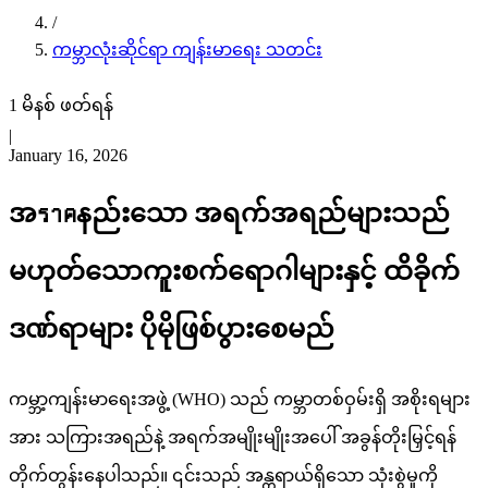
/
ကမ္ဘာလုံးဆိုင်ရာ ကျန်းမာရေး သတင်း
1 မိနစ် ဖတ်ရန်
|
January 16, 2026
အราคနည်းသော အရက်အရည်များသည်
မဟုတ်သောကူးစက်ရောဂါများနှင့် ထိခိုက်
ဒဏ်ရာများ ပိုမိုဖြစ်ပွားစေမည်
ကမ္ဘာ့ကျန်းမာရေးအဖွဲ့ (WHO) သည် ကမ္ဘာတစ်ဝှမ်းရှိ အစိုးရများ
အား သကြားအရည်နဲ့ အရက်အမျိုးမျိုးအပေါ် အခွန်တိုးမြှင့်ရန်
တိုက်တွန်းနေပါသည်။ ၎င်းသည် အန္တရာယ်ရှိသော သုံးစွဲမှုကို