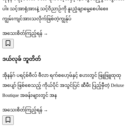
ပါ။ သင့်အာရုံအားနဲ့ သင့်ဝိညာဉ်ကို နူးညံ့ချာမွေ့စေပါစေ။
ကျွမ်းကျင်အားသလိုက်ဖြစ်တဲ့ကျွန်ုပ်
အသေးစိတ်ကြည့်ရန် →
ဒယ်လုခ် ဘူတိတ်
အိုနန်ဂ် ပရင့်စ်ဗီလ် ဗီလာ ရက်စပော့ဖ်နှင့် စပားတွင် ဖြူဖြူထုထု
အပျော် ဖြစ်စေသည့် ကိုယ်ပိုင် အသွင်ပြင် ဆီမီး ပြည့်မှီတဲ့ Deluxe
Boutique အခန်းများတွင် အန
အသေးစိတ်ကြည့်ရန် →