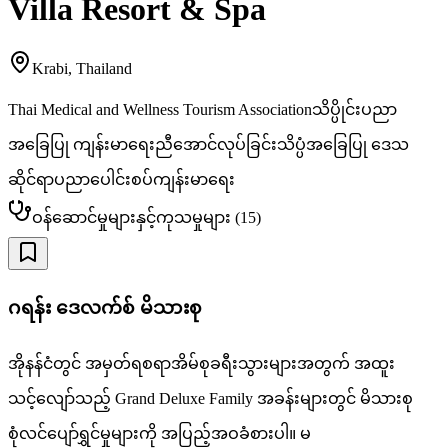
Villa Resort & Spa
Krabi
,
Thailand
Thai Medical and Wellness Tourism Association
သိပ္ပိုင်းပညာ
အခြေပြု ကျန်းမာရေးညီအောင်လုပ်ခြင်း
သိပ္ပံအခြေပြု ဒေသ
ဆိုင်ရာပညာပေါင်းစပ်ကျန်းမာရေး
ဝန်ဆောင်မှုများနှင့်ကုသမှုများ
(
15
)
ဂရန်း ဒေလက်စ် မိသားစု
အိုနန်ငံတွင် အမှတ်ရစရာအိမ်စုခရီးသွားများအတွက် အထူး
သင့်လျော်သည့် Grand Deluxe Family အခန်းများတွင် မိသားစု
စုံလင်ပျော်ရွှင်မှုများကို အပြည့်အဝခံစားပါ။ မ