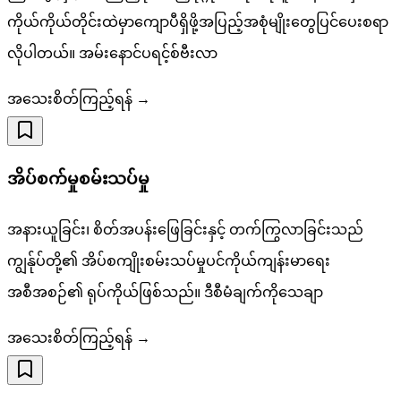
ကိုယ်ကိုယ်တိုင်းထဲမှာကျောပီရှိဖို့အပြည့်အစုံမျိုးတွေပြင်ပေးစရာ
လိုပါတယ်။ အမ်းနောင်ပရင့်စ်ဗီးလာ
အသေးစိတ်ကြည့်ရန် →
အိပ်စက်မှုစမ်းသပ်မှု
အနားယူခြင်း၊ စိတ်အပန်းဖြေခြင်းနှင့် တက်ကြွလာခြင်းသည်
ကျွန်ုပ်တို့၏ အိပ်စကျိုးစမ်းသပ်မှုပင်ကိုယ်ကျန်းမာရေး
အစီအစဉ်၏ ရုပ်ကိုယ်ဖြစ်သည်။ ဒီစီမံချက်ကိုသေချာ
အသေးစိတ်ကြည့်ရန် →