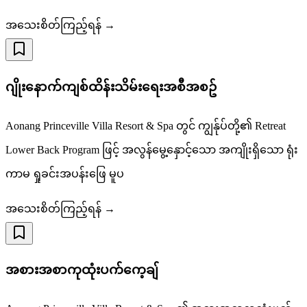
အသေးစိတ်ကြည့်ရန် →
ဂျိုးနောက်ကျစ်ထိန်းသိမ်းရေးအစီအစဥ်
Aonang Princeville Villa Resort & Spa တွင် ကျွန်ုပ်တို့၏ Retreat
Lower Back Program ဖြင့် အလွန်မွေ့နှောင့်သော အကျိုးရှိသော ရုံး
ကာမ ရှုခင်းအပန်းဖြေ မူပ
အသေးစိတ်ကြည့်ရန် →
အစားအစာကုထုံးပက်ကေ့ချ်