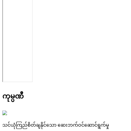
ကုမ္ပဏီ
သင်ယုံကြည်စိတ်ချနိုင်သော ဆေးဘက်ဝင်ဆောင်ရွက်မှု