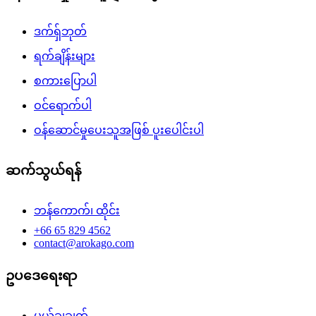
ဒက်ရှ်ဘုတ်
ရက်ချိန်းများ
စကားပြောပါ
ဝင်ရောက်ပါ
ဝန်ဆောင်မှုပေးသူအဖြစ် ပူးပေါင်းပါ
ဆက်သွယ်ရန်
ဘန်ကောက်၊ ထိုင်း
+66 65 829 4562
contact@arokago.com
ဥပဒေရေးရာ
ပယ်ချချက်