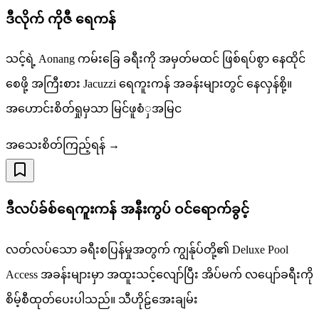
ဒီလိုက် ကိုဇီ ရေကန်
သင့်ရဲ့ Aonang ကမ်းခြေ ခရီးကို အမှတ်မထင် ဖြစ်ရပ်စွာ နေထိုင်
စေဖို့ အကြီးစား Jacuzzi ရေကူးကန် အခန်းများတွင် နေလှန်စို့။
အဟောင်းစိတ်ရှုမှသာ မြင်ဖူစံှအမြင
အသေးစိတ်ကြည့်ရန် →
ဒီလပ်ခ်စ်ရေကူးကန် အနီးကွပ် ဝင်ရောက်ခွင့်
လတ်လပ်သော ခရီးစပြန်မှုအတွက် ကျွန်ုပ်တို့၏ Deluxe Pool
Access အခန်းများမှာ အထူးသင့်လျော်ပြီး အိပ်မက် လပျော်ခရီးကို
စိမ့်စီထုတ်ပေးပါသည်။ သီဟိုဠ်အေးချမ်း