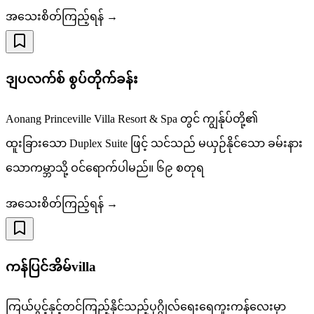
အသေးစိတ်ကြည့်ရန် →
ဒျပလက်စ် စွပ်တိုက်ခန်း
Aonang Princeville Villa Resort & Spa တွင် ကျွန်ုပ်တို့၏
ထူးခြားသော Duplex Suite ဖြင့် သင်သည် မယှဉ်နိုင်သော ခမ်းနား
သောကမ္ဘာသို့ ဝင်ရောက်ပါမည်။ ၆၉ စတုရ
အသေးစိတ်ကြည့်ရန် →
ကန်ပြင်အိမ်villa
ကြယ်ပွင့်နှင့်တင်ကြည့်နိုင်သည့်ပုဂ္ဂိုလ်ရေးရေကူးကန်လေးမှာ