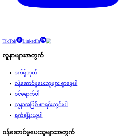
TikTok
LinkedIn
လူနာများအတွက်
ဒက်ရှ်ဘုတ်
ဝန်ဆောင်မှုပေးသူများ ရှာဖွေပါ
ဝင်ရောက်ပါ
လူနာအဖြစ် စာရင်းသွင်းပါ
ရက်ချိန်းယူပါ
ဝန်ဆောင်မှုပေးသူများအတွက်