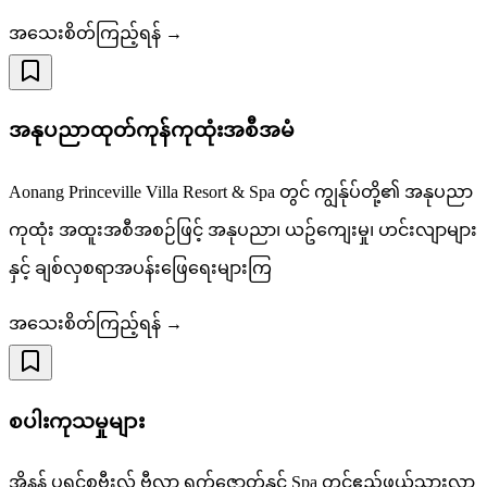
အသေးစိတ်ကြည့်ရန် →
အနုပညာထုတ်ကုန်ကုထုံးအစီအမံ
Aonang Princeville Villa Resort & Spa တွင် ကျွန်ုပ်တို့၏ အနုပညာ
ကုထုံး အထူးအစီအစဉ်ဖြင့် အနုပညာ၊ ယဥ်ကျေးမှု၊ ဟင်းလျာများ
နှင့် ချစ်လှစရာအပန်းဖြေရေးများကြ
အသေးစိတ်ကြည့်ရန် →
စပါးကုသမှုများ
အိုနန် ပရင့်စဗီးလ် ဗီလာ ရက်ဇော့တ်နှင့် Spa တွင်ဧည့်ဖွယ်သွားလာ