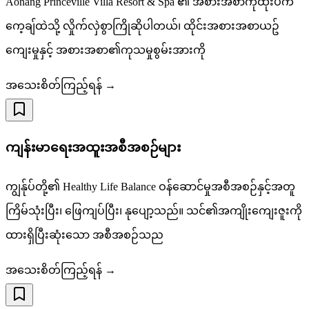
Aonang Princeville Villa Resort & Spa ၏ အစားအစာကုထုံးပက်
ကေ့ချ်ထဲသို့ လှိုက်လှဲစွာကြိုဆိုပါတယ်၊ ထိုင်းအစားအစာယဥ်
ကျေးမှုနှင့် အစားအစာ၏ကုသမှုစွမ်းအားကို
အသေးစိတ်ကြည့်ရန် →
ကျန်းမာရေးအထူးအစီအစဉ်များ
ကျွန်ုပ်တို့၏ Healthy Life Balance ဝန်ဆောင်မှုအစီအစဉ်နှင့်အတူ
ကြိမ်သုံးပြီး၊ ဖြေကျပ်ပြီး၊ နုပျော့သည်။ သင်၏အကျိုးကျေးဇူးကို
ထားရှိပြီးဆုံးသော အစီအစဉ်သည
အသေးစိတ်ကြည့်ရန် →