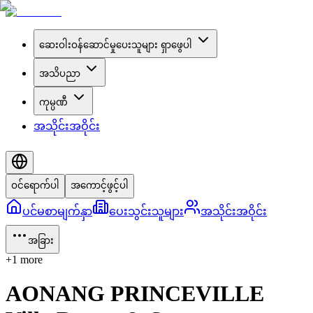
ဆေးဝါးဝန်ဆောင်မှုပေးသူများ ရှာဖွေပါ
အသိပညာ
ကုမ္ပဏီ
အသိုင်းအဝိုင်း
ဝင်ရောက်ပါ
အကောင့်ဖွင့်ပါ
ပင်မစာမျက်နှာ
ပေးသွင်းသူများ
အသိုင်းအဝိုင်း
အခြား
+
1
more
AONANG PRINCEVILLE