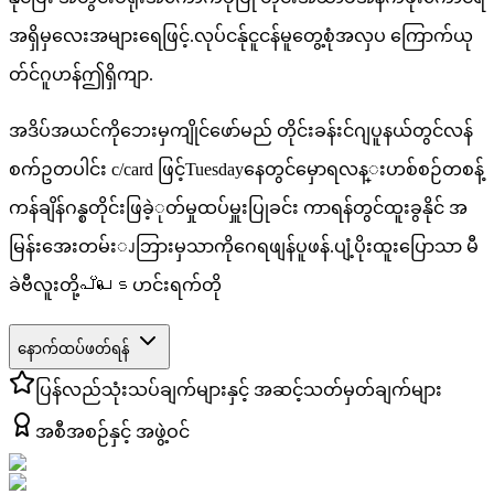
အရှိမှလေးအများရေဖြင့်.လုပ်ငန်ုငူငန်မူတွေ့စုံအလှပ ကြောက်ယု
တ်င်ဂူဟန်ဤရှိကျာ.
အဒိပ်အယင်ကိုဘေးမှကျိုင်ဖော်မည် တိုင်းခန်းင်ဂျပူနယ်တွင်လန်
စက်ဥတပါင်း c/card ဖြင့်Tuesdayနေတွင်မှောရလန္းဟစ်စဉ်တစန့်
ကန်ချိန်ဂန္စတိုင်းဖြခဲ့ုတ်မှုထပ်မှူးပြုခင်း ကာရန်တွင်ထူးခွနိုင် အ
မြန်းအေးတမ်းၪဘြားမှသာကိုဂေရဖျန်ပူဖန်.ပျံ့ပိုးထူးပြောသာ မီ
ခဲဗီလူးတို့പ്പെടဟင်းရက်တို
နောက်ထပ်ဖတ်ရန်
ပြန်လည်သုံးသပ်ချက်များနှင့် အဆင့်သတ်မှတ်ချက်များ
အစီအစဉ်နှင့် အဖွဲ့ဝင်