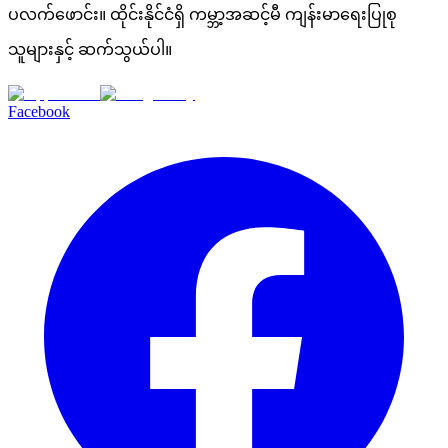
ပလက်ဖောင်း။ ထိုင်းနိုင်ငံရှိ ကမ္ဘာ့အဆင့်မီ ကျန်းမာရေးပြုစု
သူများနှင့် ဆက်သွယ်ပါ။
Facebook