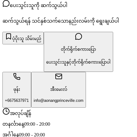
ပေးသွင်းသူကို ဆက်သွယ်ပါ
ဆက်သွယ်ရန် သင်နှစ်သက်သောနည်းလမ်းကို ရွေးချယ်ပါ
ပံ့ပိုးသူ သိမ်းမည်
တိုက်ရိုက်စကားပြော
ပေးသွင်းသူနှင့်တိုက်ရိုက်စကားပြောပါ
ဖုန်း
အီးမေးလ်
+6675637971
info@aonangprinceville.com
အလုပ်ချိန်
တနင်္လာနေ့
09:00 - 20:00
အင်္ဂါနေ့
09:00 - 20:00