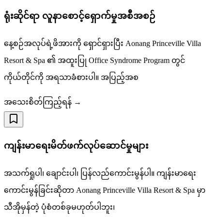
ရုံးဆိုင်ရာ လူနာစောင့်ရှောက်မှုအစီအစဉ်
နေ့စဉ်အလုပ်ရဲ့ဖိအားကို ရှောင်ရှားပြီး Aonang Princeville Villa
Resort & Spa ၏ အထူးပြု Office Syndrome Program တွင်
ကိုယ်တိုင်ကို အရသာခံစားပါ။ အပြည့်အစ
အသေးစိတ်ကြည့်ရန် →
ကျန်းမာရေးမိတ်ဖက်လုပ်ဆောင်မှုများ
အသက်ရှုပါ၊ ချောင်းပါ၊ ပြန်လည်ကောင်းမွန်ပါ။ ကျန်းမာရေး
ကောင်းမွန်ခြင်းဆိုတာ Aonang Princeville Villa Resort & Spa မှာ
သီအိုမှန်တဲ့ ပုံစံတစ်ခုမဟုတ်ပါဘူး၊