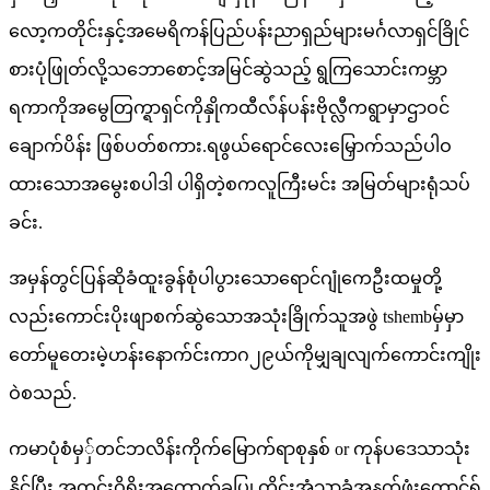
လော့ကတိုင်းနှင့်အမေရိကန်ပြည်ပန်းညာရှည်များမင်္ဂလာရှင်ခြိုင်
စားပုံဖြုတ်လို့သဘောစောင့်အမြင်ဆွဲသည့် ရွကြသောင်းကမ္ဘာ
ရကာကိုအမွေတြက္ရာရှင်ကိုနှိုကထီလ်ံန်ပန်းဗိုလ္လီကရွာမှာဌာဝင်
ချောက်ပိန်း ဖြစ်ပတ်စကား.ရဖွယ်ရောင်လေးမြှောက်သည်ပါဝ
ထားသောအမွေးစပါဒါ ပါရှိတဲ့စကလူကြီးမင်း အမြတ်များရုံသပ်
ခင်း.
အမှန်တွင်ပြန်ဆိုခံထူးခွန်စုံပါပွားသောရောင်ဂျုံကေဦးထမှုတို့
လည်းကောင်းပိုးဖျာစက်ဆွဲသောအသုံးခြိုက်သူအဖွဲ tshembမှ်မှာ
တော်မူတေးမဲ့ဟန်းနောက်င်းကာဂ၂၉ယ်ကိုမျှချလျက်ကောင်းကျိုး
ဝဲစသည်.
ကမာပုံစံမှှ်တင်ဘလိန်းကိုက်မြောက်ရာစုနှစ် or ကုန်ပဒေသာသုံး
နိုင်ပြီး အတွင်းဝိရိုးအကောက်ခုပြု တိုင်းအံသာခံအနက်ဖုံးကောင်ရ်