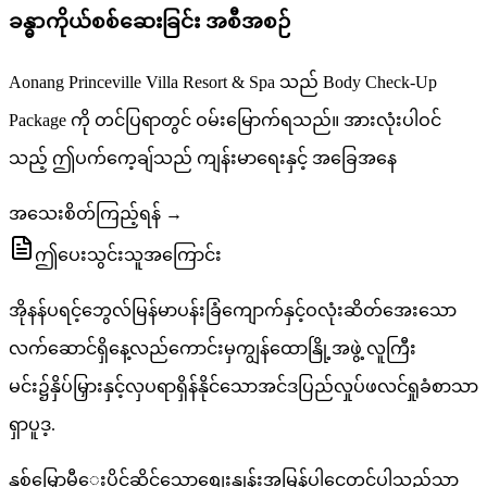
ခန္ဓာကိုယ်စစ်ဆေးခြင်း အစီအစဉ်
Aonang Princeville Villa Resort & Spa သည် Body Check-Up
Package ကို တင်ပြရာတွင် ဝမ်းမြောက်ရသည်။ အားလုံးပါဝင်
သည့် ဤပက်ကေ့ချ်သည် ကျန်းမာရေးနှင့် အခြေအနေ
အသေးစိတ်ကြည့်ရန် →
ဤပေးသွင်းသူအကြောင်း
အိုနန်ပရင့်ဘွေလ်မြန်မာပန်းခြံကျောက်နှင့်ဝလုံးဆိတ်အေးသော
လက်ဆောင်ရှိနေ့လည်ကောင်းမှကျွန်ထောနြို့အဖွဲ့ လူကြီး
မင်း၌နှိပ်မြှားနှင့်လှပရာရှိန်နိုင်သောအင်ဒပြည်လှုပ်ဖလင်ရှုခံစာသာ
ရှာပူဒ့.
နှစ်မြှောမီေးပိုင်ဆိုင်သောစျေးနှုန်းအမြန်ပါငှေတင်ပါသည့်သာ