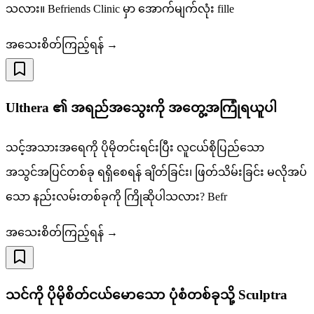
သလား။ Befriends Clinic မှာ အောက်မျက်လုံး fille
အသေးစိတ်ကြည့်ရန် →
Ulthera ၏ အရည်အသွေးကို အတွေ့အကြုံရယူပါ
သင့်အသားအရေကို ပိုမိုတင်းရင်းပြီး လူငယ်စိုပြည်သော
အသွင်အပြင်တစ်ခု ရရှိစေရန် ချိတ်ခြင်း၊ ဖြတ်သိမ်းခြင်း မလိုအပ်
သော နည်းလမ်းတစ်ခုကို ကြိုဆိုပါသလား? Befr
အသေးစိတ်ကြည့်ရန် →
သင်ကို ပိုမိုစိတ်ငယ်မောသော ပုံစံတစ်ခုသို့ Sculptra