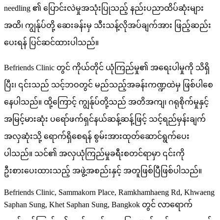
needling ၏ ပြောင်းလဲမှုအသုံးပြုသည့် နည်းပညာထိပ်ဆုံးများ
အထိ၊ ကျွန်ုပ်တို့ ဆေးခန်းမှ သီးသန့်လိုအပ်ချက်အား ဖြည့်ဆည်း
ပေးရန် ပြင်ဆင်ထားပါသည်။
Befriends Clinic တွင် ကိုယ်တိုင် ယုံကြည်မှု၏ အရေးပါမှုကို သိရှိ
ပြီး၊ ၎င်းသည် သင့်ဘဝတွင် မည်သည့်အခန်းကဏ္ဍထဲမှ ဖြစ်ပါစေ
နေပါသည်။ ထို့ကြောင့် ကျွန်ုပ်တို့သည် အတိအကျ၊ ဂရုစိုက်မှုနှင့်
အမြင့်မားဆုံး ပရော်ဖက်ရှင်နယ်ဆန့်ဆန့်ဖြင့် သင့်ရည်မှန်းချက်
အလှဆုံးသို့ ရောက်ရှိစေရန် စွမ်းအားထုတ်ဆောင်ရွက်ပေး
ပါသည်။ သင်၏ အလှယုံကြည်မှုခရီးစတင်ရာမှာ ၎င်းကို
ဦးစားပေးထားသည့် အဖွဲ့အစည်းနှင့် အတူဖြစ်ပြီဖြစ်ပါသည်။
Befriends Clinic, Sammakorn Place, Ramkhamhaeng Rd, Khwaeng
Saphan Sung, Khet Saphan Sung, Bangkok တွင် လာရောက်