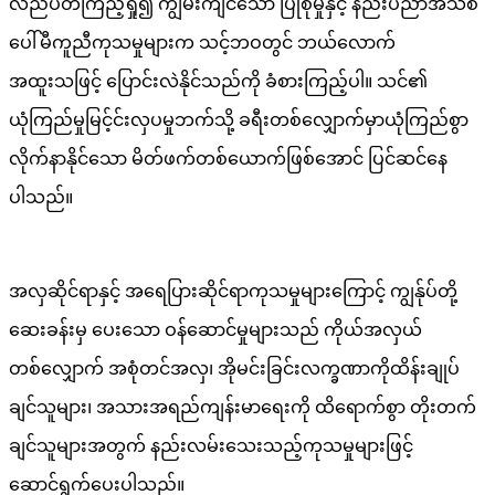
လည်ပတ်ကြည့်ရှု၍ ကျွမ်းကျင်သော ပြုစုမှုနှင့် နည်းပညာအသစ်
ပေါ်မီကူညီကုသမှုများက သင့်ဘဝတွင် ဘယ်လောက်
အထူးသဖြင့် ပြောင်းလဲနိုင်သည်ကို ခံစားကြည့်ပါ။ သင်၏
ယုံကြည်မှုမြင့်င်းလှပမှုဘက်သို့ ခရီးတစ်လျှောက်မှာယုံကြည်စွာ
လိုက်နာနိုင်သော မိတ်ဖက်တစ်ယောက်ဖြစ်အောင် ပြင်ဆင်နေ
ပါသည်။
အလှဆိုင်ရာနှင့် အရေပြားဆိုင်ရာကုသမှုများကြောင့် ကျွန်ုပ်တို့
ဆေးခန်းမှ ပေးသော ဝန်ဆောင်မှုများသည် ကိုယ်အလှယ်
တစ်လျှောက် အစုံတင်အလှ၊ အိုမင်းခြင်းလက္ခဏာကိုထိန်းချုပ်
ချင်သူများ၊ အသားအရည်ကျန်းမာရေးကို ထိရောက်စွာ တိုးတက်
ချင်သူများအတွက် နည်းလမ်းသေးသည့်ကုသမှုများဖြင့်
ဆောင်ရွက်ပေးပါသည်။