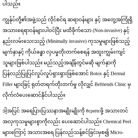
ပါသည်။
ကျွန်ုပ်တို့၏အဖွဲ့သည် လိုင်စင်ရ ဆရာဝန်များ နှင့် အတွေ့အကြုံရှိ
အသားရေရာဝန်များပါဝင်ပြီး မထိခိုက်သော (Non-invasive) နှင့်
နည်းလမ်းသေးသည့် (Minimally invasive) ကုသမှုများဖြစ်သည့်
မျက်နှာနှင့် ကိုယ်ခန္ဓာ လှပမှုတိုးတက်စေရန် အထူးကျွမ်းကျင်
သူများဖြစ်ပါသည်။ မည်သည့်အချိန်တွင်မဆို မျက်နှာကို
ပြန်လည်ပြုပြင်လှုပ်လှုပ်ရှားရှားဖြစ်အောင် Botox နှင့် Dermal
Filler များဖြင့် ရုတ်တရက်တိုးတက်မှု လိုလျှင် Befriends Clinic မှ
လိုက်လံပေးဆောင်နိုင်ပါသည်။
ဒါ့အပြင် အရေပြားပြဿနာအမျိုးမျိုးကို θεραπεဖို့ အသားတင်
အလှကုသမှုများစွာကိုလည်း ပေးဆောင်ပါသည်။ Chemical Peel
များကြောင့် အသားအရေ ပြန်လည်သန့်စင်ခြင်းမှစ၍ Micro-