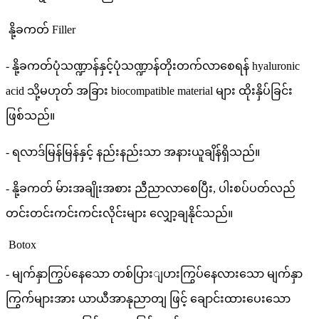
နို့ခကတ် Filler
- နို့ခကတ်ပုံသဏ္ဍာန်နှင့်ပုံသဏ္ဍာန်တိုးတက်လာစေရန် hyaluronic
acid သို့မဟုတ် အခြား biocompatible material များ ထိုးနှိပ်ခြင်း
ဖြစ်သည်။
- ရလာဒ်မြန်မြန်နှင့် နည်းနည်းသာ အနားယူချိန်ရှိသည်။
- နို့ခကတ် မ်ားအချိုးအစား ညီညာလာစေပြီး, ပါးစပ်ပတ်လည်
တင်းတင်းကင်းကင်းလိုင်းများ လျှော့ချနိုင်သည်။
Botox
- မျက်နှာကြွပ်နေသော တစ်ပြားျပားကြွပ်နေလားသော မျက်နှာ
ကြွက်များအား ယာယီအာနုညာတျ ဖြင့် ချောင်းထားပေးသော