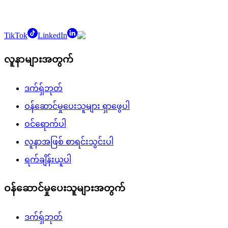
TikTok
LinkedIn
လူနာများအတွက်
ဒက်ရှ်ဘုတ်
ဝန်ဆောင်မှုပေးသူများ ရှာဖွေပါ
ဝင်ရောက်ပါ
လူနာအဖြစ် စာရင်းသွင်းပါ
ရက်ချိန်းယူပါ
ဝန်ဆောင်မှုပေးသူများအတွက်
ဒက်ရှ်ဘုတ်