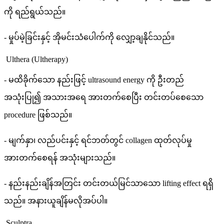
ကို ရည်ရွယ်သည်။
- မှုပ်မဲ့ခြင်းနှင့် အိုမင်းသံပေါက်ကို လျှော့ချနိုင်သည်။
Ulthera (Ultherapy)
- မထိခိုက်သော နည်းဖြင့် ultrasound energy ကို ဦးတည်
အသုံးပြု၍ အသားအရေ အားတက်စေပြီး တင်းတပ်စေသော
procedure ဖြစ်သည်။
- မျက်နှာ၊ လည်ပင်းနှင့် ရင်ဘတ်တွင် collagen ထုတ်လုပ်မှု
အားတက်စေရန် အသုံးများသည်။
- နည်းနည်းချိန်အတြင်း တင်းတယ်မြင်သာသော lifting effect ရရှိ
သည်။ အနားယူချိန်မလိုအပ်ပါ။
Sculptra