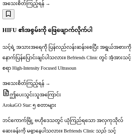
အသေးစိတ်ကြည့်ရန် →
HIFU ၏အစွမ်းကို ဖြေဖျောက်လိုက်ပါ
သင့်ရဲ့ အသားအရေကို ပြန်လည်လန်းဆန်းစေပြီး အရွယ်အစားကို
နောက်ပြန်ပြောင်းချင်ပါသလား။ Befriends Clinic တွင် အံ့အားသင့်
စရာ High-Intensity Focused Ultrasoun
အသေးစိတ်ကြည့်ရန် →
ဤပေးသွင်းသူအကြောင်း
ArokaGO Star: ၅ စတာများ
ဘင်ကောက်မြို့ ဗဟိုဒေသတွင် ယုံကြည်ရသော အလှကုသိုလ်
ဆေးခန်းကို မရှာနေပါသလား။ Befriends Clinic သည် သင့်