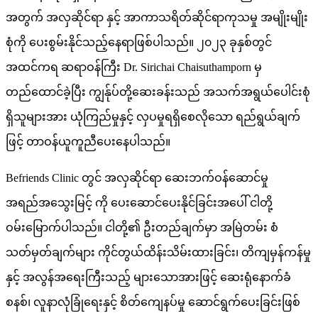
အတွက် အလှဆိုင်ရာ နှင့် အာကာသရိတ်ဆိုင်ရာကုသမှု အမျိုးမျိုး
စုံကို ပေးစွမ်းနိုင်သည့်နေရာဖြစ်ပါသည်။ ၂၀၂၃ ခုနှစ်တွင်
အထင်ကရ ဆရာဝန်ကြီး Dr. Sirichai Chaisuthamporn မှ
တည်ထောင်ခဲ့ပြီး ကျွန်ုပ်တို့ဆေးခန်းသည် အသက်အရွယ်ပေါင်းစုံ
ရှိသူများအား ယုံကြည်မှုနှင့် လှပမှုရရှိစေလိုသော ရည်ရွယ်ချက်
ဖြင့် တာဝန်ယူကူညီပေးနေပါသည်။
Befriends Clinic တွင် အလှဆိုင်ရာ ဆေးဘက်ဝန်ဆောင်မှု
အရည်အသွေးမြင့် ကို ပေးဆောင်ပေးနိုင်ခြင်းအပေါ် ငါတို့
ဝမ်းမြောက်ပါသည်။ ငါတို့၏ ဦးတည်ချက်မှာ အမြဲတမ်း စံ
သတ်မှတ်ချက်များ ကိုင်တွယ်ထိန်းသိမ်းထားခြင်း၊ တိကျမှန်ကန်မှု
နှင့် အလွန်အရေးကြီးသည့် များသောအားဖြင့် ဆေးရုံနောက်ခံ
စနစ်၊ လူနာလုံခြုံရေးနှင့် စိတ်ကျေနပ်မှု ဆောင်ရွက်ပေးခြင်းဖြစ်