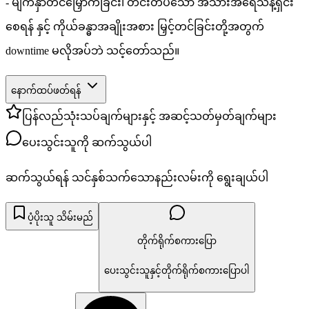
- မျက်နှာတင်မြှောက်ခြင်း၊ တင်းတပ်သော အသားအရေသန့်ရှင်း
စေရန် နှင့် ကိုယ်ခန္ဓာအချိုးအစား မြှင့်တင်ခြင်းတို့အတွက်
downtime မလိုအပ်ဘဲ သင့်တော်သည်။
နောက်ထပ်ဖတ်ရန်
ပြန်လည်သုံးသပ်ချက်များနှင့် အဆင့်သတ်မှတ်ချက်များ
ပေးသွင်းသူကို ဆက်သွယ်ပါ
ဆက်သွယ်ရန် သင်နှစ်သက်သောနည်းလမ်းကို ရွေးချယ်ပါ
ပံ့ပိုးသူ သိမ်းမည်
တိုက်ရိုက်စကားပြော
ပေးသွင်းသူနှင့်တိုက်ရိုက်စကားပြောပါ