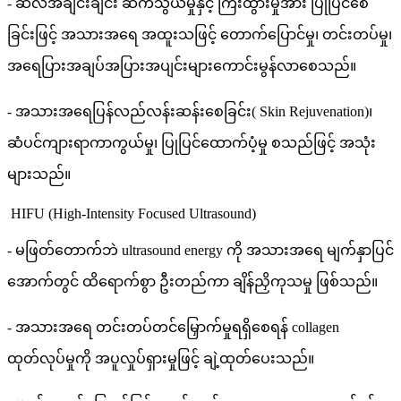
- ဆဲလ်အချင်းချင်း ဆက်သွယ်မှုနှင့် ကြီးထွားမှုအား ပြုပြင်စေ
ခြင်းဖြင့် အသားအရေ အထူးသဖြင့် တောက်ပြောင်မှု၊ တင်းတပ်မှု၊
အရေပြားအချပ်အပြားအပျင်းများကောင်းမွန်လာစေသည်။
- အသားအရေပြန်လည်လန်းဆန်းစေခြင်း( Skin Rejuvenation)၊
ဆံပင်ကျားရာကာကွယ်မှု၊ ပြုပြင်ထောက်ပံ့မှု စသည်ဖြင့် အသုံး
များသည်။
HIFU (High-Intensity Focused Ultrasound)
- မဖြတ်တောက်ဘဲ ultrasound energy ကို အသားအရေ မျက်နှာပြင်
အောက်တွင် ထိရောက်စွာ ဦးတည်ကာ ချိန်ညှိကုသမှု ဖြစ်သည်။
- အသားအရေ တင်းတပ်တင်မြှောက်မှုရရှိစေရန် collagen
ထုတ်လုပ်မှုကို အပူလှုပ်ရှားမှုဖြင့် ချဲ့ထုတ်ပေးသည်။