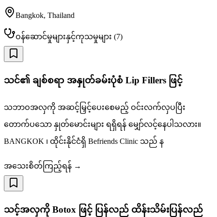
Bangkok
,
Thailand
ဝန်ဆောင်မှုများနှင့်ကုသမှုများ
(
7
)
သင်၏ ချစ်စရာ အနှုတ်ခမ်းပုံစံ Lip Fillers ဖြင့်
သဘာဝအလှကို အဆင့်မြှင့်ပေးစေမည့် ဝင်းလက်လှပပြီး
တောက်ပသော နှုတ်မောင်းများ ရရှိရန် မျှော်လင့်နေပါသလား။
BANGKOK ၊ ထိုင်းနိုင်ငံရှိ Befriends Clinic သည် န
အသေးစိတ်ကြည့်ရန် →
သင့်အလှကို Botox ဖြင့် ပြန်လည် ထိန်းသိမ်းပြန်လည်