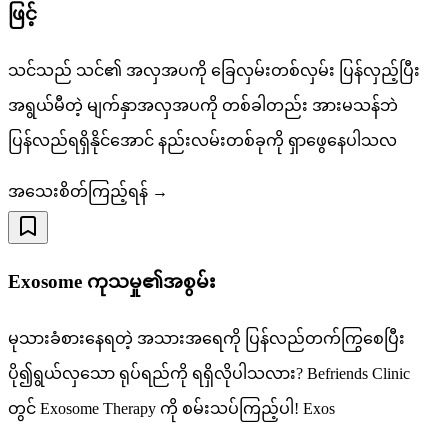
ဖြင့်
သင်သည် သင်၏ အလှအပကို ခြေလှမ်းတစ်လှမ်း ပြန်လှည့်ပြီး
အရွယ်မီတဲ့ မျက်နှာအလှအပကို တစ်ခါတည်း အားမသန်ဘဲ
ပြန်လည်ရရှိနိုင်အောင် နည်းလမ်းတစ်ခုကို ရှာဖွေနေပါသလ
အသေးစိတ်ကြည့်ရန် →
Exosome ကုသမှု၏အစွမ်း
မုသားခံစားနေရတဲ့ အသားအရေကို ပြန်လည်တက်ကြွစေပြီး
ပို၍ရွယ်လှသော ရုပ်ရည်ကို ရရှိလိုပါသလား? Befriends Clinic
တွင် Exosome Therapy ကို စမ်းသပ်ကြည့်ပါ! Exos