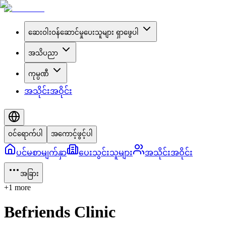
ဆေးဝါးဝန်ဆောင်မှုပေးသူများ ရှာဖွေပါ
အသိပညာ
ကုမ္ပဏီ
အသိုင်းအဝိုင်း
ဝင်ရောက်ပါ
အကောင့်ဖွင့်ပါ
ပင်မစာမျက်နှာ
ပေးသွင်းသူများ
အသိုင်းအဝိုင်း
အခြား
+
1
more
Befriends Clinic