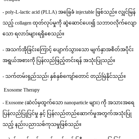
- poly-L-lactic acid (PLLA) အခြေခံ injectable ဖြစ်သည်။ လျှင်မြန်
သည့် collagen ထုတ်လုပ်မှုကို ဆွဲဆောင်ပေး၍ သဘာဝလိုက်လျော
သော ရလာဒ်များရရှိစေသည်။
- အသက်အိုခြင်းကြောင့် ပျောက်သွားသော မျက်နှာအစိတ်အပိုင်း
အရွယ်အစားကို ပြန်လည်ဖြည့်တင်းရန် အသုံးပြုသည်။
- သက်တမ်းရှည်သည်၊ နှစ်နှစ်ကျော်တောင် တည်မြဲနိုင်သည်။
Exosome Therapy
- Exosome (ဆဲလ်မှထွက်သော nanoparticle များ) ကို အသားအရေ
ပြန်လည်ပြုပြင်မှု နှင့် ပြန်လည်တည်ဆောက်မှုအတွက်အသုံးပြု
သည့် နည်းပညာသစ်ကုသမှုဖြစ်သည်။