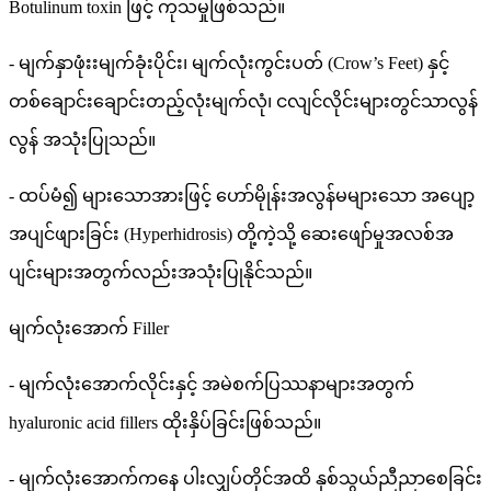
Botulinum toxin ဖြင့် ကုသမှုဖြစ်သည်။
- မျက်နှာဖုံးးမျက်ခုံးပိုင်း၊ မျက်လုံးကွင်းပတ် (Crow’s Feet) နှင့်
တစ်ချောင်းချောင်းတည့်လုံးမျက်လုံ၊ ငလျင်လိုင်းများတွင်သာလွန်
လွန် အသုံးပြုသည်။
- ထပ်မံ၍ များသောအားဖြင့် ဟော်မိုုန်းအလွန်မများသော အပျော့
အပျင်ဖျားခြင်း (Hyperhidrosis) တို့ကဲ့သို့ ဆေးဖျော်မှုအလစ်အ
ပျင်းများအတွက်လည်းအသုံးပြုနိုင်သည်။
မျက်လုံးအောက် Filler
- မျက်လုံးအောက်လိုင်းနှင့် အမဲစက်ပြဿနာများအတွက်
hyaluronic acid fillers ထိုးနှိပ်ခြင်းဖြစ်သည်။
- မျက်လုံးအောက်ကနေ ပါးလျှပ်တိုင်အထိ နှစ်သွယ်ညီညာစေခြင်း