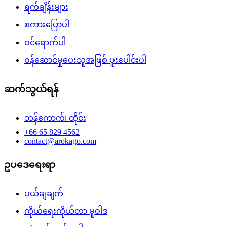
ရက်ချိန်းများ
စကားပြောပါ
ဝင်ရောက်ပါ
ဝန်ဆောင်မှုပေးသူအဖြစ် ပူးပေါင်းပါ
ဆက်သွယ်ရန်
ဘန်ကောက်၊ ထိုင်း
+66 65 829 4562
contact@arokago.com
ဥပဒေရေးရာ
ပယ်ချချက်
ကိုယ်ရေးကိုယ်တာ မူဝါဒ