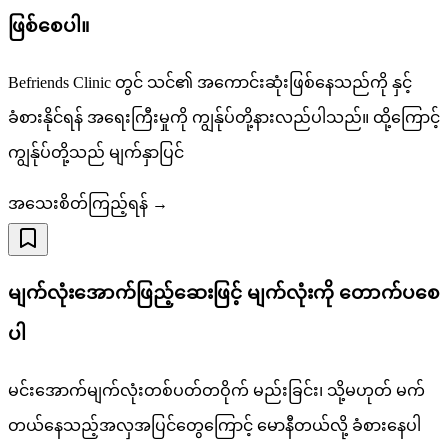
ဖြစ်စေပါ။
Befriends Clinic တွင် သင်၏ အကောင်းဆုံးဖြစ်နေသည်ကို နှင့်
ခံစားနိုင်ရန် အရေးကြီးမှုကို ကျွန်ုပ်တို့နားလည်ပါသည်။ ထို့ကြောင့်
ကျွန်ုပ်တို့သည် မျက်နှာပြင်
အသေးစိတ်ကြည့်ရန် →
မျက်လုံးအောက်ဖြည့်ဆေးဖြင့် မျက်လုံးကို တောက်ပစေ
ပါ
မင်းအောက်မျက်လုံးတစ်ပတ်တဝိုက် မည်းခြင်း၊ သို့မဟုတ် မက်
တယ်နေသည့်အလှအပြင်တွေကြောင့် မောနီတယ်လို့ ခံစားနေပါ