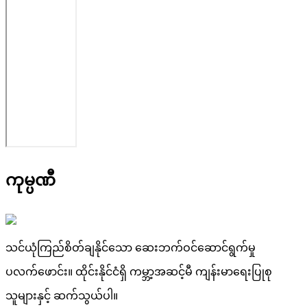
ကုမ္ပဏီ
သင်ယုံကြည်စိတ်ချနိုင်သော ဆေးဘက်ဝင်ဆောင်ရွက်မှု
ပလက်ဖောင်း။ ထိုင်းနိုင်ငံရှိ ကမ္ဘာ့အဆင့်မီ ကျန်းမာရေးပြုစု
သူများနှင့် ဆက်သွယ်ပါ။