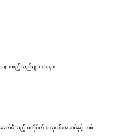
 vybnsup ။ ဧည့်သည်များအနေဖ
ခေတ်မီသည့် စတိုင်လ်အလှပန်းအဆင်နှင့် တစ်