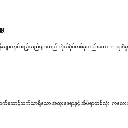
 룂
ခန်းများတွင် ဧည့်သည်များသည် ကိုယ်ပိုင်တစ်ခုတည်းသော တာရာစ
ီး သက်သောင့်သက်သာရှိသော အထူးနေရာနှင့် အိပ်ရာတစ်လုံး၊ ကလ