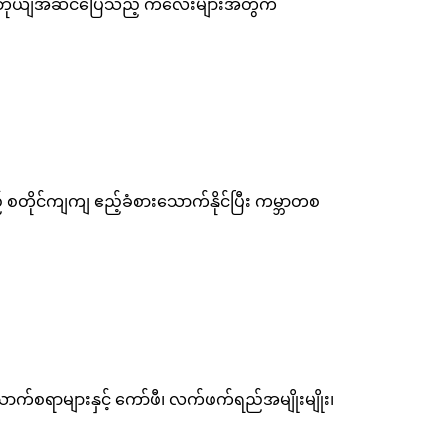
ှင့် ယေဘုယျအဆင်ပြေသည့် ကလေးများအတွက်
ိုင်ကျကျ ဧည့်ခံစားသောက်နိုင်ပြီး ကမ္ဘာတစ
ရာများနှင့် ကော်ဖီ၊ လက်ဖက်ရည်အမျိုးမျိုး၊