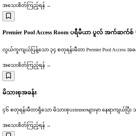
အသေးစိတ်ကြည့်ရန် →
Premier Pool Access Room ပရီမီယာ ပူလ် အက်ဆက်စ်
လွယ်ကူကျယ်ပြန့်သော ၃၄ စတုရန်းမီတာ Premier Pool Access အ
အသေးစိတ်ကြည့်ရန် →
မိသားစုအခန်း
၄၆ စတုရန်းမီတာရှိသော မိသားစုပzimmerများမှာ နေရာကျယ်ပြ
အသေးစိတ်ကြည့်ရန် →