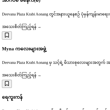
အာဂပ်စ် ဖစ်နက်(စ်)
Deevana Plaza Krabi Aonang တွင်အနားယူနေစဉ် ပုံမှန်ကျန်းမာရ
အသေးစိတ်ကြည့်ရန် →
Myna ကလေးများအဖွဲ့
Deevana Plaza Krabi Aonang မှ သင့်ရဲ့ မိသားစုလေးများအတွက် အ
အသေးစိတ်ကြည့်ရန် →
ရေကူးကန်