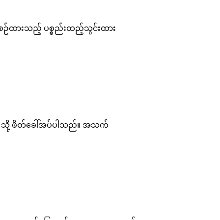
စီစဉ်ထားသည့် ပစ္စည်းထည့်သွင်းထား
ub သို့ ဖိတ်ခေါ်အပ်ပါသည်။ အသက်