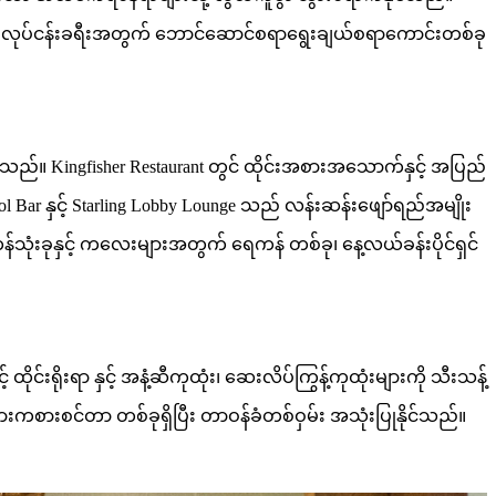
 ရုံးလုပ်ငန်းခရီးအတွက် ဘောင်ဆောင်စရာရွေးချယ်စရာကောင်းတစ်ခု
ည်။ Kingfisher Restaurant တွင် ထိုင်းအစားအသောက်နှင့် အပြည်
 Bar နှင့် Starling Lobby Lounge သည် လန်းဆန်းဖျော်ရည်အမျိုး
ုံးခုနှင့် ကလေးများအတွက် ရေကန် တစ်ခု၊ နေ့လယ်ခန်းပိုင်ရှင်
်းရိုးရာ နှင့် အနံ့ဆီကုထုံး၊ ဆေးလိပ်ကြွန့်ကုထုံးများကို သီးသန့်
ကစားစင်တာ တစ်ခုရှိပြီး တာဝန်ခံတစ်ဝှမ်း အသုံးပြုနိုင်သည်။