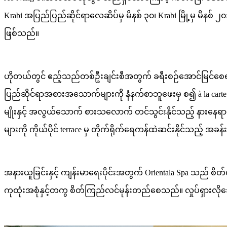
Krabi အပြည်ပြည်ဆိုင်ရာလေဆိပ်မှ မိနစ် ၃၀၊ Krabi မြို့မှ မိ
ဖြစ်သည်။
ဟိုတယ်တွင် ဧည့်သည်တစ်ဦးချင်းစီအတွက် ခရီးစဉ်အောင်မြင်စေရန်
ပြည်ဆိုင်ရာအစားအသောက်များကို နံနက်စာဘူဖေးမှ စ၍ à la carte စာ
မျိုးနှင့် အလွယ်သောက် စားသလောက် တင်သွင်းနိုင်သည့် နားနေရာ
များကို ကိုယ်ပိုင် terrace မှ တိုက်ရိုက်ရေကန်ထဲဆင်းနိုင်သည့် အ
အနားယူခြင်းနှင့် ကျန်းမာရေးပိုင်းအတွက် Orientala Spa သည် စိတ်လ
ကုထုံးအစုံနှင့်တကွ စိတ်ကြည်လင်မုန်းတည်စေသည်။ လှုပ်ရှားလိုသ