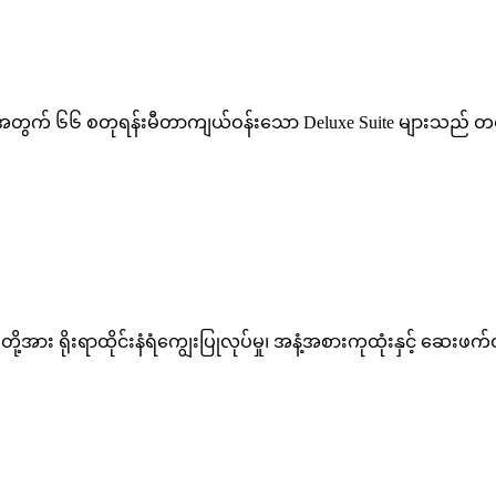
ုအတွက် ၆၆ စတုရန်းမီတာကျယ်ဝန်းသော Deluxe Suite များသည် တစ်ခ
့အား ရိုးရာထိုင်းနံရံကျွေးပြုလုပ်မှု၊ အနံ့အစားကုထုံးနှင့် ဆေးဖ