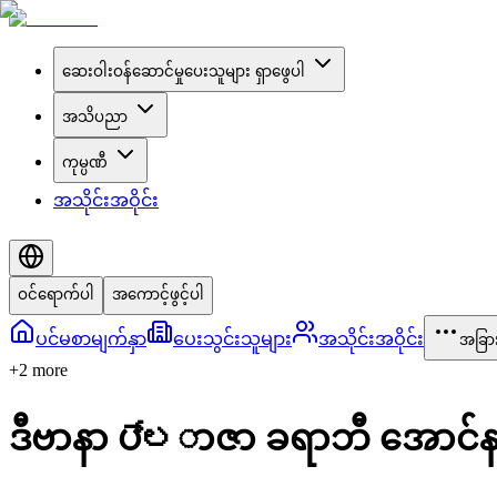
ဆေးဝါးဝန်ဆောင်မှုပေးသူများ ရှာဖွေပါ
အသိပညာ
ကုမ္ပဏီ
အသိုင်းအဝိုင်း
ဝင်ရောက်ပါ
အကောင့်ဖွင့်ပါ
ပင်မစာမျက်နှာ
ပေးသွင်းသူများ
အသိုင်းအဝိုင်း
အခြာ
+
2
more
ဒီဗာနာ ပ್ಲာဇာ ခရာဘီ အောင်န