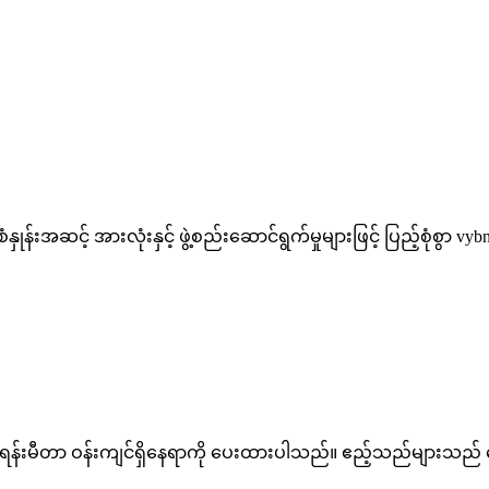
န်းအဆင့် အားလုံးနှင့် ဖွဲ့စည်းဆောင်ရွက်မှုများဖြင့် ပြည့်စုံစွာ
ရန်းမီတာ ဝန်းကျင်ရှိနေရာကို ပေးထားပါသည်။ ဧည့်သည်များသည် 