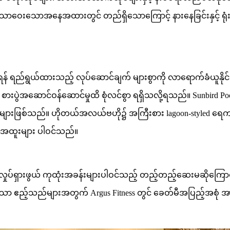
နစ် ၂၀သာဝေးသောအနေအထားတွင် တည်ရှိသောကြောင့် နားနေခြင်းနှင့်
 ရည်ရွယ်ထားသည့် လုပ်ဆောင်ချက် များစွာကို လာရောက်ခံယူနိုင်သ
းပွဲအဆောင်ဝန်ဆောင်မှုထိ စုံလင်စွာ ရရှိသလို့ရသည်။ Sunbird Pool
များဖြစ်သည်။ ဟိုတယ်အလယ်ဗဟို၌ အကြီးစား lagoon-styled ရေကန်သ
ခန်းအထူးများ ပါဝင်သည်။
ှုပ်ရှားဖွယ် ကုထုံးအခန်းများပါဝင်သည့် တည့်တည့်ဆေးမဆိုကြောင့် ထိုင
ော ဧည့်သည်များအတွက် Argus Fitness တွင် ခေတ်မီအပြည့်အစုံ အား