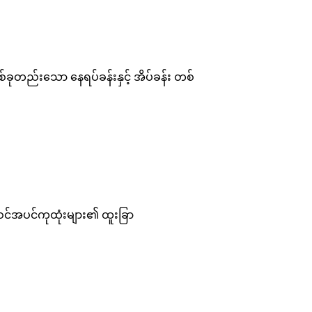
ုတည်းသော နေရပ်ခန်းနှင့် အိပ်ခန်း တစ်
က်ဝင်အပင်ကုထုံးများ၏ ထူးခြာ