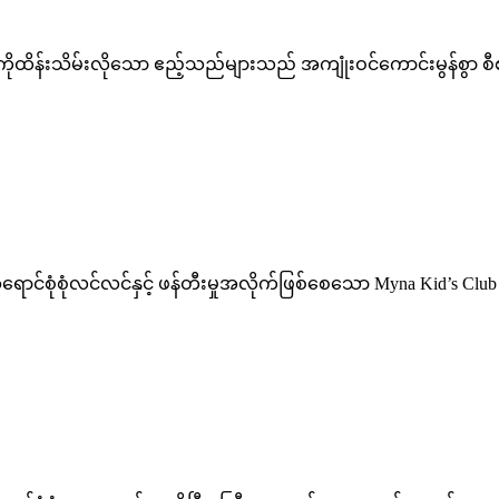
ေးကိုထိန်းသိမ်းလိုသော ဧည့်သည်များသည် အကျုံးဝင်ကောင်းမွန်စွာ 
ရောင်စုံစုံလင်လင်နှင့် ဖန်တီးမှုအလိုက်ဖြစ်စေသော Myna Kid’s Cl