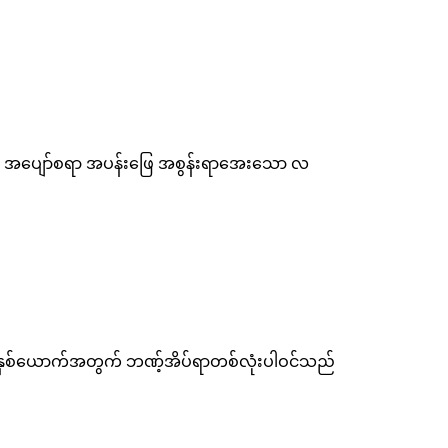
ီမှ အပျော်စရာ အပန်းဖြေ အစွန်းရာအေးသော လ
ေးနှစ်ယောက်အတွက် ဘဏ့်အိပ်ရာတစ်လုံးပါဝင်သည်