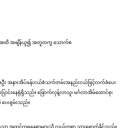
်မှ ညနေအထိ အချိန်ယူ၍ အတူတကွ သောက်စ
်အဦး အနားအိပ်ခန်းငယ်စံသက်တမ်းအနည်းငယ်ဖြင့်လက်ခံပေး
ေ့ပြောင်းနေရုံရှိသည်။ ခြောက်လှန့်လာသူ၊ မင်္ဂလာအိမ်ထောင်စု၊
ို ပေးစွမ်းသည်။
င်သော အထင်ကရနေရာများသို့ လွယ်ကူစွာ သွားရောက်နိုင်သည်။