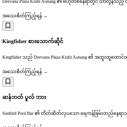
Deevana Plaza Krabi Aonang ၏ ဗဟိုတစ်နေရာတွင် သာလွန်သည့် 
အသေးစိတ်ကြည့်ရန် →
Kingfisher စားသောက်ဆိုင်
Kingfisher သည် Deevana Plaza Krabi Aonang ၏ အထူးထူထောင
အသေးစိတ်ကြည့်ရန် →
ဆန်ဘတ် ပူလ် ဘား
Sunbird Pool Bar ၏ တိတ်ဆိတ်လှပသော ရေကန်ခြမ်းတည်နေရာသည