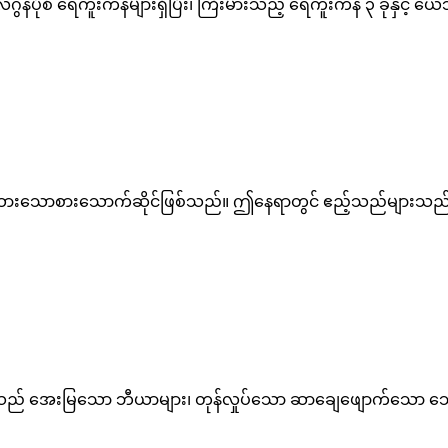
လဂွန်ပုံစံ ရေကူးကန်များရှိပြီး၊ ကြီးမားသည့် ရေကူးကန် ၃ ခုန
်ထားသောစားသောက်ဆိုင်ဖြစ်သည်။ ဤနေရာတွင် ဧည့်သည်များသည် စတ
် အေးမြသော ဘီယာများ၊ တုန်လှုပ်သော ဆာချေဖျောက်သော သောက်စ