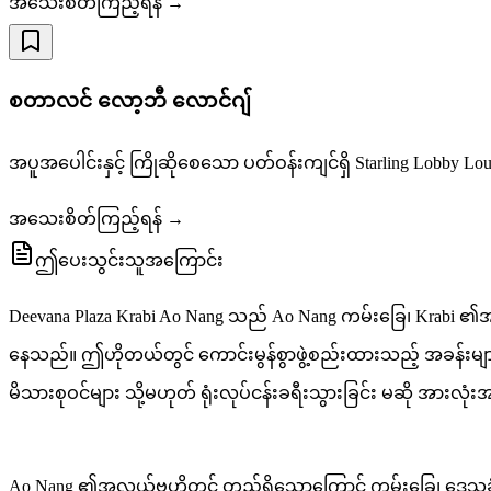
အသေးစိတ်ကြည့်ရန် →
စတာလင် လော့ဘီ လောင်ဂျ်
အပူအပေါင်းနှင့် ကြိုဆိုစေသော ပတ်ဝန်းကျင်ရှိ Starling Lobb
အသေးစိတ်ကြည့်ရန် →
ဤပေးသွင်းသူအကြောင်း
Deevana Plaza Krabi Ao Nang သည် Ao Nang ကမ်းခြေ၊ Krab
နေသည်။ ဤဟိုတယ်တွင် ကောင်းမွန်စွာဖွဲ့စည်းထားသည့် အခန်းများနှင့် 
မိသားစုဝင်များ သို့မဟုတ် ရုံးလုပ်ငန်းခရီးသွားခြင်း မဆို အား
Ao Nang ၏အလယ်ဗဟိုတွင် တည်ရှိသောကြောင့် ကမ်းခြေ၊ ဒေသခံ စ