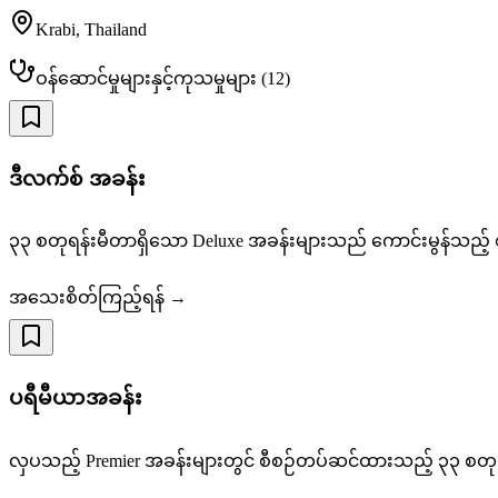
Krabi
,
Thailand
ဝန်ဆောင်မှုများနှင့်ကုသမှုများ
(
12
)
ဒီလက်စ် အခန်း
၃၃ စတုရန်းမီတာရှိသော Deluxe အခန်းများသည် ကောင်းမွန်သည့် စံနှု
အသေးစိတ်ကြည့်ရန် →
ပရီမီယာအခန်း
လှပသည့် Premier အခန်းများတွင် စီစဉ်တပ်ဆင်ထားသည့် ၃၃ စတု