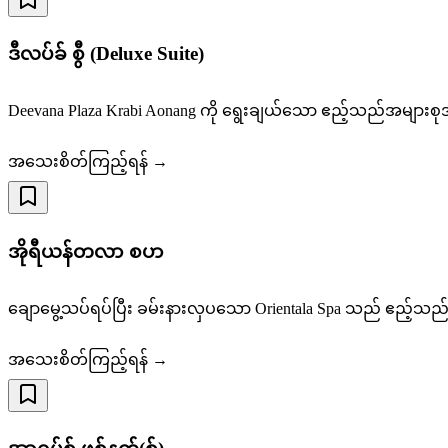
ဒီလပ်ခ် စွီ (Deluxe Suite)
Deevana Plaza Krabi Aonang ကို ရွေးချယ်သော ဧည့်သည်အများစ
အသေးစိတ်ကြည့်ရန် →
အိုရီယန်တလာ စပာ
ချောမွေ့သပ်ရပ်ပြီး ခမ်းနားလှပသော Orientala Spa သည် ဧည့်သည်တို
အသေးစိတ်ကြည့်ရန် →