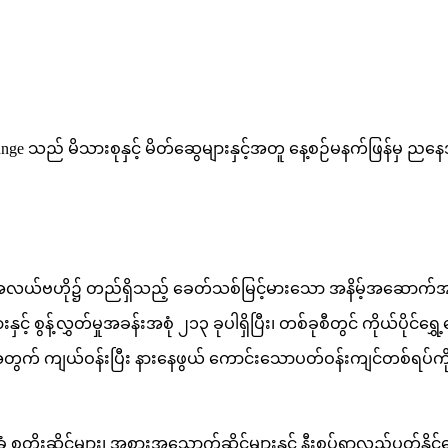
y Lounge သည် မိသားစုနှင့် မိတ်ဆွေများနှင့်အတူ နေ့စဉ်မနက်ဖြန
i ၏အလယ်ဗဟို၌ တည်ရှိသည့် ခေတ်သစ်မြင့်မားသော အနိမ့်အဆောက
စွန့်လွှတ်မှုအခန်းအစုံ ၂၁၃ ခုပါရှိပြီး၊ တစ်ခုစီတွင် ကိုယ်ပိုင်ရွှ
လုံးအတွက် ကျယ်ဝန်းပြီး နားနေဖွယ် ကောင်းသောပတ်ဝန်းကျင်တစ်ရပ်က
တိုးဆိုင်များ၊ အစားအသောက်ဆိုင်များနှင့် နီးစပ်ရာလည်ပတ်နို