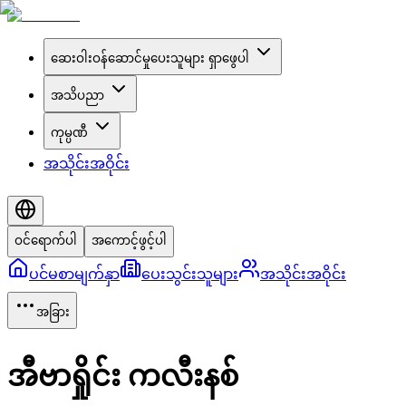
ဆေးဝါးဝန်ဆောင်မှုပေးသူများ ရှာဖွေပါ
အသိပညာ
ကုမ္ပဏီ
အသိုင်းအဝိုင်း
ဝင်ရောက်ပါ
အကောင့်ဖွင့်ပါ
ပင်မစာမျက်နှာ
ပေးသွင်းသူများ
အသိုင်းအဝိုင်း
အခြား
အီဗာရှိုင်း ကလီးနစ်