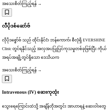
အသေးစိတ်ကြည့်ရန် →
လီပိုဒစ်ဆော်ဗ်
လိုပိုဒစ္စော်ဗ် သည် ထိုင်းနိုင်ငံ၊ ဘန်ကောက်၊ စီလုံရှိ EVERSHINE
Clinic တွင်ရနိုင်သည့် အလှအပပြုပြင်ကုသမှုတစ်ခုဖြစ်ပြီး ကိုယ်
အရပ်အချို့တွင်ရှိသော ဒေသိယက
အသေးစိတ်ကြည့်ရန် →
Intravenous (IV) ဆေးကုထုံး
သွေးရေကြောင်းထဲသို့ အချိန်တိုအတွင်း အာဟာရနဲ့ ဆေးဝါးတွေ