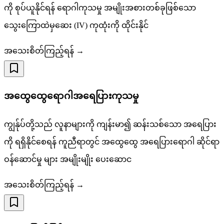
ကို စုပ်ယူနိုင်ရန် ရောဂါကုသမှု အမျိုးအစားတစ်ခုဖြစ်သော
သွေးကြောထဲမှဆေး (IV) ကုထုံးကို ထိုင်းနိုင်
အသေးစိတ်ကြည့်ရန် →
အထွေထွေရောဂါအရေပြားကုသမှု
ကျွန်ုပ်တို့သည် လူနာများကို ကျန်းမာ၍ ဆန်းသစ်သော အရေပြား
ကို ရရှိနိုင်စေရန် ကူညီရာတွင် အထွေထွေ အရေပြားရောဂါ ဆိုင်ရာ
ဝန်ဆောင်မှု များ အမျိုးမျိုး ပေးဆောင
အသေးစိတ်ကြည့်ရန် →