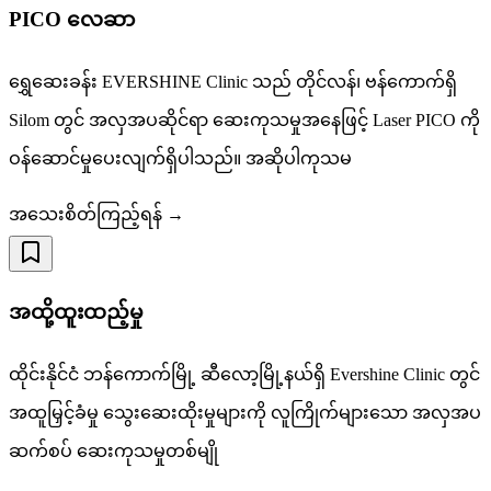
PICO လေဆာ
ရွှေဆေးခန်း EVERSHINE Clinic သည် တိုင်လန်၊ ဗန်ကောက်ရှိ
Silom တွင် အလှအပဆိုင်ရာ ဆေးကုသမှုအနေဖြင့် Laser PICO ကို
ဝန်ဆောင်မှုပေးလျက်ရှိပါသည်။ အဆိုပါကုသမ
အသေးစိတ်ကြည့်ရန် →
အထို့ထူးထည့်မှု
ထိုင်းနိုင်ငံ ဘန်ကောက်မြို့ ဆီလော့မြို့နယ်ရှိ Evershine Clinic တွင်
အထူမြှင့်ခံမှု သွေးဆေးထိုးမှုများကို လူကြိုက်များသော အလှအပ
ဆက်စပ် ဆေးကုသမှုတစ်မျို