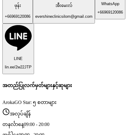
WhatsApp
ဖုန်း
အီးမေးလ်
+66969120086
+66969120086
evershineclinicsilom@gmail.com
LINE
lin.ee/2w22JTP
အတည်ပြုလက်မှတ်များနှင့်ဆုများ
ArokaGO Star: ၅ စတာများ
အလုပ်ချိန်
တနင်္လာနေ့
09:00 - 20:00
အင်္ဂါနေ့
09:00 - 20:00