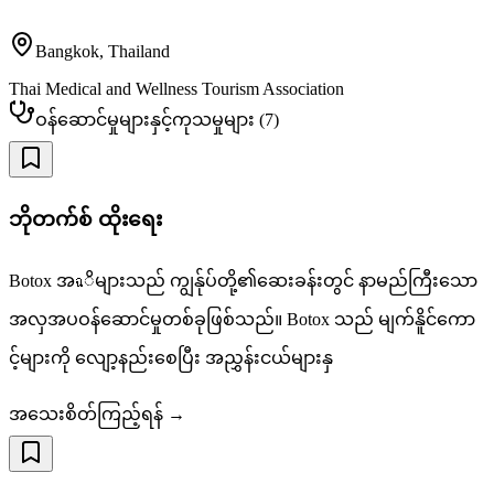
Bangkok
,
Thailand
Thai Medical and Wellness Tourism Association
ဝန်ဆောင်မှုများနှင့်ကုသမှုများ
(
7
)
ဘိုတက်စ် ထိုးရေး
Botox အฉိများသည် ကျွန်ုပ်တို့၏ဆေးခန်းတွင် နာမည်ကြီးသော
အလှအပဝန်ဆောင်မှုတစ်ခုဖြစ်သည်။ Botox သည် မျက်နိူင်ကော
င့်များကို လျော့နည်းစေပြီး အညွှန်းငယ်များနှ
အသေးစိတ်ကြည့်ရန် →