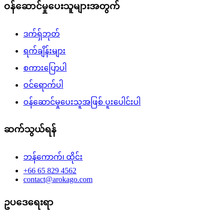
ဝန်ဆောင်မှုပေးသူများအတွက်
ဒက်ရှ်ဘုတ်
ရက်ချိန်းများ
စကားပြောပါ
ဝင်ရောက်ပါ
ဝန်ဆောင်မှုပေးသူအဖြစ် ပူးပေါင်းပါ
ဆက်သွယ်ရန်
ဘန်ကောက်၊ ထိုင်း
+66 65 829 4562
contact@arokago.com
ဥပဒေရေးရာ