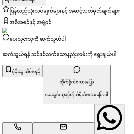
ပြန်လည်သုံးသပ်ချက်များနှင့် အဆင့်သတ်မှတ်ချက်များ
အစီအစဉ်နှင့် အဖွဲ့ဝင်
ပေးသွင်းသူကို ဆက်သွယ်ပါ
ဆက်သွယ်ရန် သင်နှစ်သက်သောနည်းလမ်းကို ရွေးချယ်ပါ
ပံ့ပိုးသူ သိမ်းမည်
တိုက်ရိုက်စကားပြော
ပေးသွင်းသူနှင့်တိုက်ရိုက်စကားပြောပါ