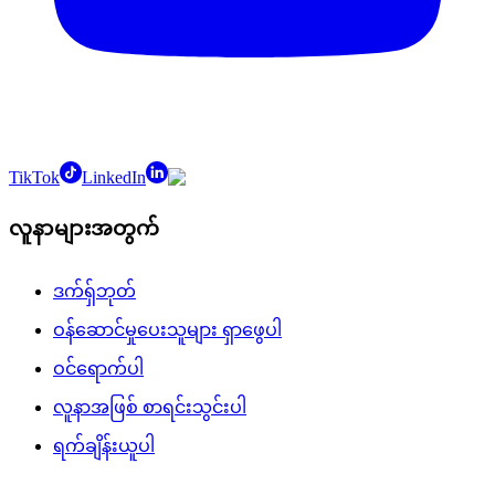
TikTok
LinkedIn
လူနာများအတွက်
ဒက်ရှ်ဘုတ်
ဝန်ဆောင်မှုပေးသူများ ရှာဖွေပါ
ဝင်ရောက်ပါ
လူနာအဖြစ် စာရင်းသွင်းပါ
ရက်ချိန်းယူပါ