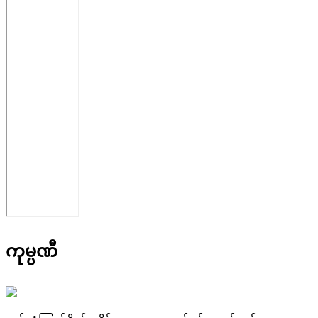
ကုမ္ပဏီ