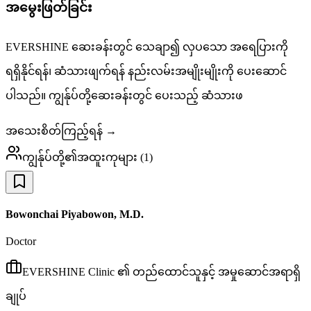
အမွေးဖြတ်ခြင်း
EVERSHINE ဆေးခန်းတွင် သေချာ၍ လှပသော အရေပြားကို
ရရှိနိုင်ရန်၊ ဆံသားဖျက်ရန် နည်းလမ်းအမျိုးမျိုးကို ပေးဆောင်
ပါသည်။ ကျွန်ုပ်တို့ဆေးခန်းတွင် ပေးသည့် ဆံသားဖ
အသေးစိတ်ကြည့်ရန် →
ကျွန်ုပ်တို့၏အထူးကုများ
(
1
)
Bowonchai Piyabowon, M.D.
Doctor
EVERSHINE Clinic ၏ တည်ထောင်သူနှင့် အမှုဆောင်အရာရှိ
ချုပ်