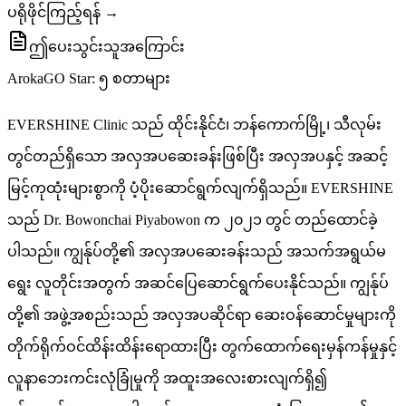
ပရိုဖိုင်ကြည့်ရန် →
ဤပေးသွင်းသူအကြောင်း
ArokaGO Star: ၅ စတာများ
EVERSHINE Clinic သည် ထိုင်းနိုင်ငံ၊ ဘန်ကောက်မြို့၊ သီလုမ်း
တွင်တည်ရှိသော အလှအပဆေးခန်းဖြစ်ပြီး အလှအပနှင့် အဆင့်
မြင့်ကုထုံးများစွာကို ပံ့ပိုးဆောင်ရွက်လျက်ရှိသည်။ EVERSHINE
သည် Dr. Bowonchai Piyabowon က ၂၀၂၁ တွင် တည်ထောင်ခဲ့
ပါသည်။ ကျွန်ုပ်တို့၏ အလှအပဆေးခန်းသည် အသက်အရွယ်မ
ရွေး လူတိုင်းအတွက် အဆင်ပြေဆောင်ရွက်ပေးနိုင်သည်။ ကျွန်ုပ်
တို့၏ အဖွဲ့အစည်းသည် အလှအပဆိုင်ရာ ဆေးဝန်ဆောင်မှုများကို
တိုက်ရိုက်ဝင်ထိန်းထိန်းရောထားပြီး တွက်ထောက်ရေးမှန်ကန်မှုနှင့်
လူနာဘေးကင်းလုံခြုံမှုကို အထူးအလေးစားလျက်ရှိ၍