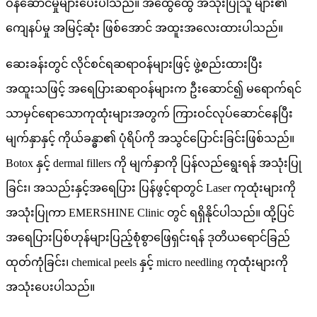
ဝန်ဆောင်မှုများပေးပါသည်။ အထွေထွေ အသုံးပြုသူ များ၏
ကျေနပ်မှု အမြင့်ဆုံး ဖြစ်အောင် အထူးအလေးထားပါသည်။
ဆေးခန်းတွင် လိုင်စင်ရဆရာဝန်များဖြင့် ဖွဲ့စည်းထားပြီး
အထူးသဖြင့် အရေပြားဆရာဝန်များက ဦးဆောင်၍ မရောက်ရင်
သာမှင်ရောသောကုထုံးများအတွက် ကြားဝင်လုပ်ဆောင်နေပြီး
မျက်နှာနှင့် ကိုယ်ခန္ဓာ၏ ပုံရိပ်ကို အသွင်ပြောင်းခြင်းဖြစ်သည်။
Botox နှင့် dermal fillers ကို မျက်နှာကို ပြန်လည်ရွေးရန် အသုံးပြု
ခြင်း၊ အသည်းနှင့်အရေပြား ပြန်ဖွင့်ရာတွင် Laser ကုထုံးများကို
အသုံးပြုကာ EMERSHINE Clinic တွင် ရရှိနိုင်ပါသည်။ ထို့ပြင်
အရေပြားပြစ်ဟုန်များပြည့်စုံစွာဖြေရှင်းရန် ဒုတိယရောင်ခြည်
ထုတ်ကုံခြင်း၊ chemical peels နှင့် micro needling ကုထုံးများကို
အသုံးပေးပါသည်။