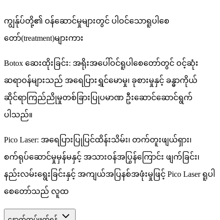
ကျွန်ုပ်တို့၏ ဝန်ဆောင်မှုများတွင် ပါဝင်သောရူပါစေ
တော်(treatment)များကား
Botox ဆေးထိုးခြင်း: အရိုးအပေါ်ဝင်ရူပါစေတော်တွင် ဝင့်ဆုံး
ဆရာဝန်များသည် အရေပြားရွှင်မောမှု၊ ခုစားမှုနှင့် ခန္ဓာကိုယ်
ဆိုင်ရာကြည်ညိုမှုတစ်ခြားပြုပမာဏ ဦးဆောင်ဆောင်ရွက်
ပါသည်။
Pico Laser: အရေပြားပြုပြင်ထိန်းသိမ်း၊ တက်တူးဖျယ်ရှား၊
စက်ရုပ်ဆောင်မှုမှန်မနှင့် အသားဝန်အပြွန်ကြောင်း ဖျက်ခြင်း၊
နည်းလမ်းရွေးခြင်းနှင့် အကျယ်အပြနစ်အဖုံးမှုဖြင့် Pico Laser ရူပါ
စေတော်သည် လူထ
နောက်ထပ်ဖတ်ရန်