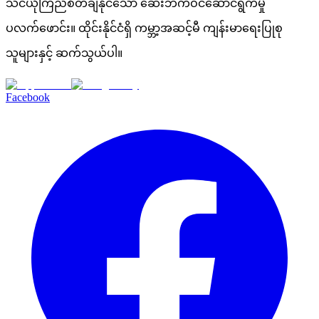
သင်ယုံကြည်စိတ်ချနိုင်သော ဆေးဘက်ဝင်ဆောင်ရွက်မှု
ပလက်ဖောင်း။ ထိုင်းနိုင်ငံရှိ ကမ္ဘာ့အဆင့်မီ ကျန်းမာရေးပြုစု
သူများနှင့် ဆက်သွယ်ပါ။
Facebook