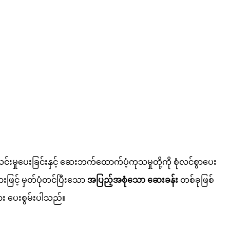
ှုပေးခြင်းနှင့် ဆေးဘက်ထောက်ပံ့ကုသမှုတို့ကို စုံလင်စွာပေး
ဖြင့် မှတ်ပုံတင်ပြီးသော
အပြည့်အစုံသော ဆေးခန်း
တစ်ခုဖြစ်
ျား ပေးစွမ်းပါသည်။