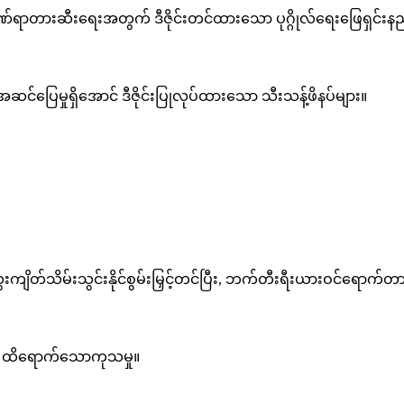
ရာတားဆီးရေးအတွက် ဒီဇိုင်းတင်ထားသော ပုဂ္ဂိုလ်ရေးဖြေရှင်းနည
 အဆင်ပြေမှုရှိအောင် ဒီဇိုင်းပြုလုပ်ထားသော သီးသန့်ဖိနပ်များ။
ျိတ်သိမ်းသွင်းနိုင်စွမ်းမြှင့်တင်ပြီး, ဘက်တီးရီးယားဝင်ရောက်တ
ွက် ထိရောက်သောကုသမှု။