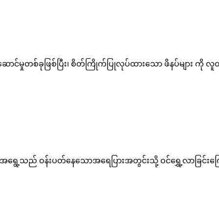
န်ဆောင်မှုတစ်ခုဖြစ်ပြီး၊ စိတ်ကြိုက်ပြုလုပ်ထားသော ဖိနပ်များ ကို
ည် ဝန်းပတ်နေသောအရေပြားအတွင်းသို့ ဝင်ရွှေ့လာခြင်းကြောင့် နာက