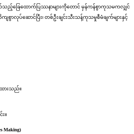
သည့်ခြေထောက်ပြဿနာများကိုတောင် မှန်ကန်စွာကုသမကလျှင်
 တိကျစွာလုပ်ဆောင်ပြီး၊ တစ်ဦးချင်းသီးသန့်ကုသမှုစီမံချက်များနှင့်
တင်ထားသည်။
င်း။
es Making)