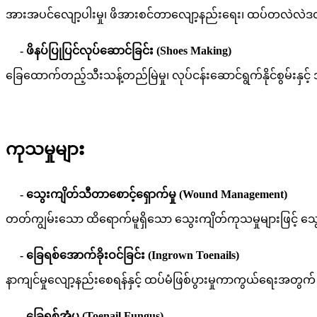
အားအပင်လျော့ပါးမှု၊ ဖိအားစင်တာလျော့နည်းရေး၊ ထပ်တလဲလဲဒဏ်
- ဖိနပ်ပြုပြင်လုပ်ဆောင်ခြင်း (Shoes Making)
ခြေထောက်တည့်သီးသန့်တည်မြဲမှု၊ လုပ်ငန်းဆောင်ရွက်နိုင်စွမ်းနှင့်
ကုသမှုများ
- သွေးကျိတ်သီတာစောင့်ရှောက်မှု (Wound Management)
တတ်ကျွမ်းသော ထိရောက်မူရှိသော သွေးကျိတ်ကုသမှုများဖြင့် သွေးက
- ခြေရစ်အောက်ခိုးဝင်ခြင်း (Ingrown Toenails)
နာကျင်မှုလျော့နည်းစေရန်နှင့် ထပ်မံဖြစ်ပွားမှုကာကွယ်ရေးအတ
- ခြေရစ်အုံပွ (Toenail Fungus)