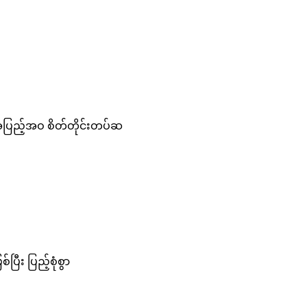
ီး အပြည့်အဝ စိတ်တိုင်းတပ်ဆ
ပြီး ပြည့်စုံစွာ