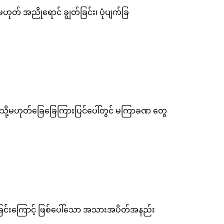
တ် အညိုရောင် ချွတ်ခြင်း၊ ပုံပျက်ခြ
ို့မဟုတ်ခြေခြေကြားပြင်ပေါ်တွင် မကြာခဏ တွေ
ခြင်းကြောင့် ဖြစ်ပေါ်သော အသားအပိတ်အနည်း