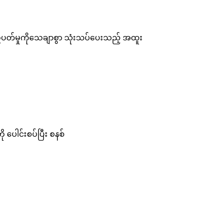
်ပတ်မှုကိုသေချာစွာ သုံးသပ်ပေးသည့် အထူး
ု ပေါင်းစပ်ပြီး စနစ်