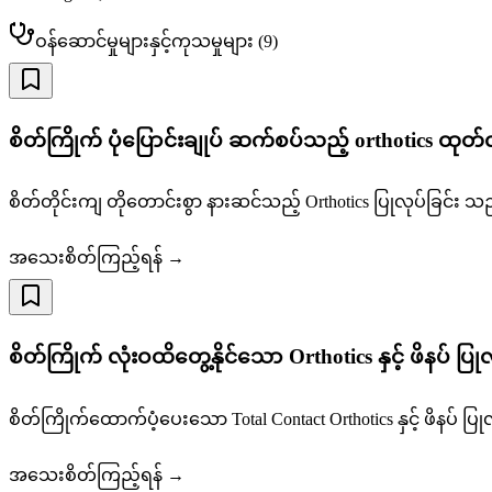
ဝန်ဆောင်မှုများနှင့်ကုသမှုများ
(
9
)
စိတ်ကြိုက် ပုံပြောင်းချုပ် ဆက်စပ်သည့် orthotics ထုတ်လ
စိတ်တိုင်းကျ တိုတောင်းစွာ နားဆင်သည့် Orthotics ပြုလုပ်ခြင်း သ
အသေးစိတ်ကြည့်ရန် →
စိတ်ကြိုက် လုံးဝထိတွေ့နိုင်သော Orthotics နှင့် ဖိနပ် ပြုလ
စိတ်ကြိုက်ထောက်ပံ့ပေးသော Total Contact Orthotics နှင့် ဖိနပ် ပြုလု
အသေးစိတ်ကြည့်ရန် →