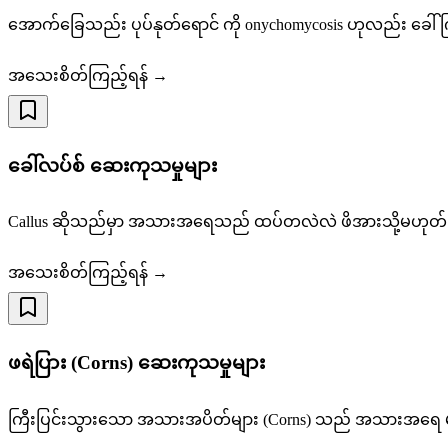
အောက်ခြေသည်း ပုပ်နုတ်ရောင် ကို onychomycosis ဟုလည်း ခေါ်က
အသေးစိတ်ကြည့်ရန် →
ခေါ်လပ်စ် ဆေးကုသမှုများ
Callus ဆိုသည်မှာ အသားအရေသည် ထပ်တလဲလဲ ဖိအားသို့မဟုတ် အဆ
အသေးစိတ်ကြည့်ရန် →
ဖရဲပြား (Corns) ဆေးကုသမှုများ
ကြီးပြင်းသွားသော အသားအပိတ်များ (Corns) သည် အသားအရေ များ