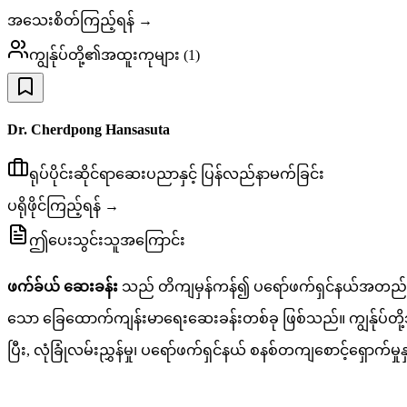
အသေးစိတ်ကြည့်ရန် →
ကျွန်ုပ်တို့၏အထူးကုများ
(
1
)
Dr. Cherdpong Hansasuta
ရုပ်ပိုင်းဆိုင်ရာဆေးပညာနှင့် ပြန်လည်နာမက်ခြင်း
ပရိုဖိုင်ကြည့်ရန် →
ဤပေးသွင်းသူအကြောင်း
ဖက်ခ်ယ် ဆေးခန်း
သည် တိကျမှန်ကန်၍ ပရော်ဖက်ရှင်နယ်အတည်ပြုထာ
သော ခြေထောက်ကျန်းမာရေးဆေးခန်းတစ်ခု ဖြစ်သည်။ ကျွန်ုပ်တို့သည်
ပြီး, လုံခြုံလမ်းညွှန်မှု၊ ပရော်ဖက်ရှင်နယ် စနစ်တကျစောင့်ရှော