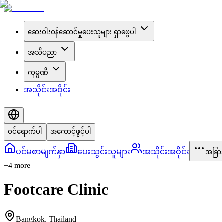
ဆေးဝါးဝန်ဆောင်မှုပေးသူများ ရှာဖွေပါ
အသိပညာ
ကုမ္ပဏီ
အသိုင်းအဝိုင်း
ဝင်ရောက်ပါ
အကောင့်ဖွင့်ပါ
ပင်မစာမျက်နှာ
ပေးသွင်းသူများ
အသိုင်းအဝိုင်း
အခြာ
+
4
more
Footcare Clinic
Bangkok
,
Thailand