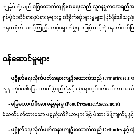
ကျွန်ုပ်တို့သည်
ခြေထောက်ကျန်းမာရေးသည် လူနေမှုဘဝအရည်အသွေ
ရုပ်ပိုင်းဆိုင်ရာလှုပ်ရှားမှုများ၌ ထိခိုက်ဆိုးရွားမှုများ ဖြစ်နိ
ဂရုတစိုက် စောင့်ကြည့်စောင့်ရှောက်မှုများဖြင့် သင့်ကို နောက်တ
ဝန်ဆောင်မှုများ
- ပုဂ္ဂိုလ်ရေးလိုက်ဖက်အနားကျဦးထောက်သည် Orthotics (Custom
လူနာတိုင်း၏ခြေထောက်ဖွဲ့စည်းပုံနှင့် မွေးရာတွင်ဝတ်ဆင်ကာ 
- ခြေထောက်ဖိအားခန့်မှန်းမှု (Foot Pressure Assessment)
စံသတ်မှတ်ထားသော ပစ္စည်းကိရိယာများဖြင့် ဖိအားဖြန့်ကျက်မှုနှင
- ပုဂ္ဂိုလ်ရေးလိုက်ဖက်အနားကျဦးထောက်သည် Orthotics နှင့် ခြေစ