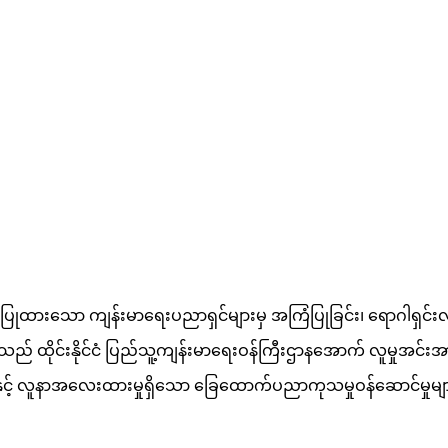
းသော ကျန်းမာရေးပညာရှင်များမှ အကြံပြုခြင်း၊ ရောဂါရှင်းလင်းမ
 ထိုင်းနိုင်ငံ ပြည်သူ့ကျန်းမာရေးဝန်ကြီးဌာနအောက် လူမှုအင်းအား
က်မှုနှင့် လူနာအလေးထားမှုရှိသော ခြေထောက်ပညာကုသမှုဝန်ဆောင်မှုမ