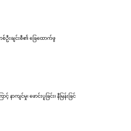
 လူတစ်ဦးချင်းစီ၏ ခြေထောက်ဖွ
ျင်မှု၊ ဖောင်းပူခြင်း၊ နီမြန်းခြင်