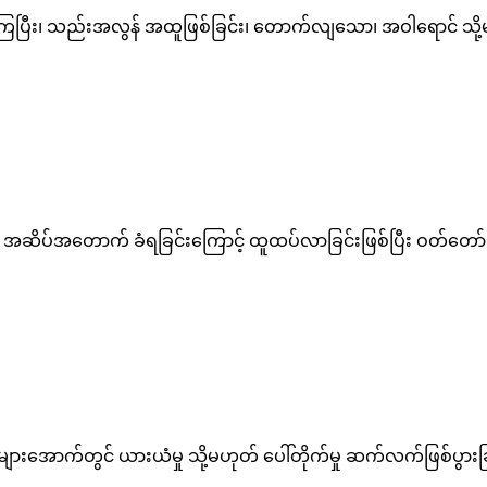
ြပြီး၊ သည်းအလွန် အထူဖြစ်ခြင်း၊ တောက်လျသော၊ အဝါရောင် သို့မဟု
ိပ်အတောက် ခံရခြင်းကြောင့် ထူထပ်လာခြင်းဖြစ်ပြီး ဝတ်တော်သ
အောက်တွင် ယားယံမှု သို့မဟုတ် ပေါ်တိုက်မှု ဆက်လက်ဖြစ်ပွား