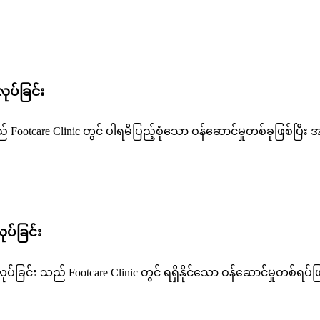
ုပ်ခြင်း
ည် Footcare Clinic တွင် ပါရမီပြည့်စုံသော ဝန်ဆောင်မှုတစ်ခုဖြစ်ပြ
ုပ်ခြင်း
ပ်ခြင်း သည် Footcare Clinic တွင် ရရှိနိုင်သော ဝန်ဆောင်မှုတစ်ရပ်ဖြစ်