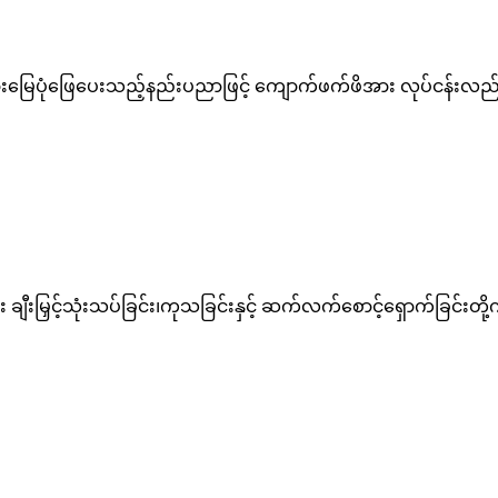
အားမြေပုံဖြေပေးသည့်နည်းပညာဖြင့် ကျောက်ဖက်ဖိအား လုပ်ငန်းလည
ချီးမြှင့်သုံးသပ်ခြင်း၊ကုသခြင်းနှင့် ဆက်လက်စောင့်ရှောက်ခြင်းတို့ကိ