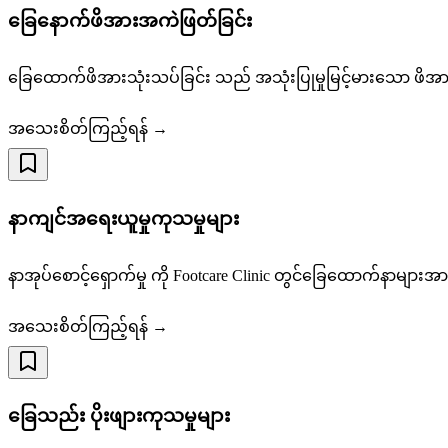
ခြေနောက်ဖိအားအကဲဖြတ်ခြင်း
ခြေထောက်ဖိအားသုံးသပ်ခြင်း သည် အသုံးပြုမှုမြင့်မားသော ဖိ
အသေးစိတ်ကြည့်ရန် →
နာကျင်အရေးယူမှုကုသမှုများ
နာအုပ်စောင့်ရှောက်မှု ကို Footcare Clinic တွင်ခြေထောက်နာများအား 
အသေးစိတ်ကြည့်ရန် →
ခြေသည်း ပိုးဖျားကုသမှုများ