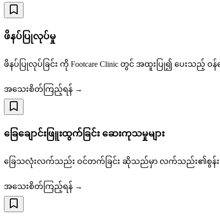
ဖိနပ်ပြုလုပ်မှု
ဖိနပ်ပြုလုပ်ခြင်း ကို Footcare Clinic တွင် အထူးပြု၍ ပေးသည့် ဝ
အသေးစိတ်ကြည့်ရန် →
ခြေချောင်းဖြူးထွက်ခြင်း ဆေးကုသမှုများ
ခြေသလုံးလက်သည်း ဝင်တက်ခြင်း ဆိုသည်မှာ လက်သည်း၏စွန်းအရွေ့သ
အသေးစိတ်ကြည့်ရန် →