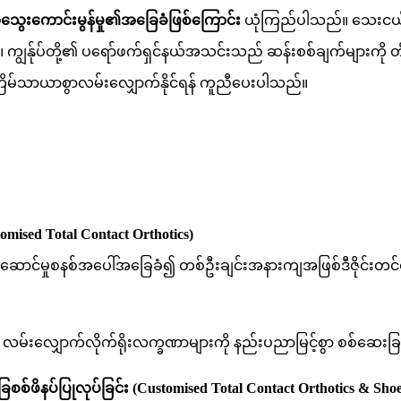
းကောင်းမွန်မှု၏အခြေခံဖြစ်ကြောင်း
ယုံကြည်ပါသည်။ သေးငယ်
ုင်ပါသည်။ ကျွန်ုပ်တို့၏ ပရော်ဖက်ရှင်နယ်အသင်းသည် ဆန်းစစ်ချက်များကို
စ်ကြိမ်သာယာစွာလမ်းလျှောက်နိုင်ရန် ကူညီပေးပါသည်။
ised Total Contact Orthotics)
သယ်ဆောင်မှုစနစ်အပေါ်အခြေခံ၍ တစ်ဦးချင်းအနားကျအဖြစ်ဒီဇိုင်း
့် လမ်းလျှောက်လိုက်ရိုးလက္ခဏာများကို နည်းပညာမြင့်စွာ စစ်ဆေးခြ
စ်ဖိနပ်ပြုလုပ်ခြင်း (Customised Total Contact Orthotics & Sho