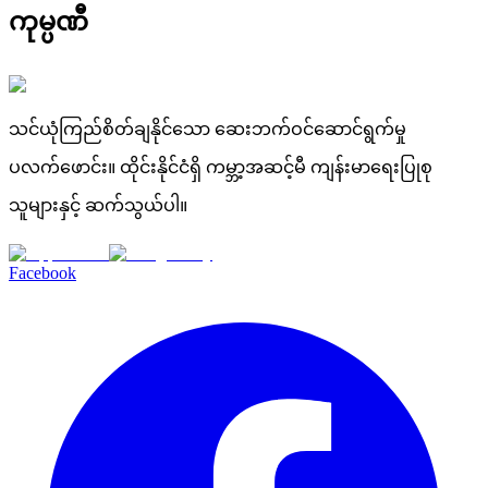
ကုမ္ပဏီ
သင်ယုံကြည်စိတ်ချနိုင်သော ဆေးဘက်ဝင်ဆောင်ရွက်မှု
ပလက်ဖောင်း။ ထိုင်းနိုင်ငံရှိ ကမ္ဘာ့အဆင့်မီ ကျန်းမာရေးပြုစု
သူများနှင့် ဆက်သွယ်ပါ။
Facebook