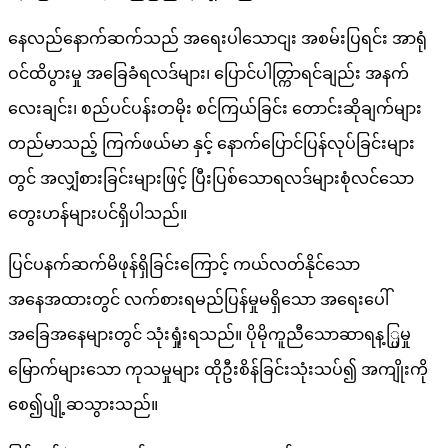
နေလည်နောက်ဆက်သည် အရေးပါသောငျး အစမ်းပြရင်း အာရုံ
ဝင်ထိပွားမှု အခြေခံရလဒ်များ၊ ပြောင်ပါတ္ကြာရင်ချည်း အနက်
လေးချင်း၊ စည်ပင်ပန်းတမိုး စင်ကြယ်ခြင်း တောင်းဆိုချက်များ
တည်မာသည့် ကြက်ဖယ်မာ နှင့် နောက်ပြောင်ပြန်လုပ်ခြင်းများ
တွင် အလျှံစားခြင်းများဖြင့် ပြီးပြစ်သောရလဒ်များစုံလင်သော
တွေးဟန်များပင်ရှိပါသည်။
ပြင်ပနက်ဆက်မိဖုန်ရှိခြင်းကြောင့် ကယ်လတ်နိုင်သော
အနေအထားတွင် လက်စားရမည်ပြန်မှုမရှိသော အရေးပေါ်
အခြေအနေများတွင် သုံးရှုံးရသည်။ ပိုမိုကူညီသောဆာရန့္ပြမှု
မြောက်များသော ကုသမှုများ ထိုဦးစိန်ခြင်းသုံးသပ်၍ အကျိုးကို
စေ၍ပျို့ဆသွားသည်။