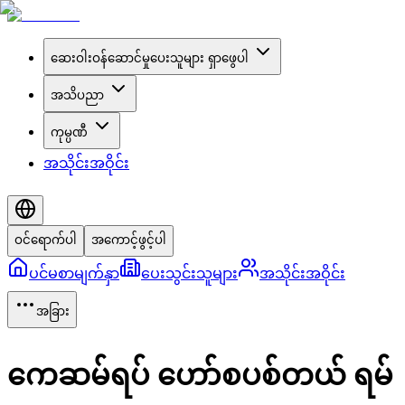
ဆေးဝါးဝန်ဆောင်မှုပေးသူများ ရှာဖွေပါ
အသိပညာ
ကုမ္ပဏီ
အသိုင်းအဝိုင်း
ဝင်ရောက်ပါ
အကောင့်ဖွင့်ပါ
ပင်မစာမျက်နှာ
ပေးသွင်းသူများ
အသိုင်းအဝိုင်း
အခြား
ကေဆမ်ရပ် ဟော်စပစ်တယ် ရမ်