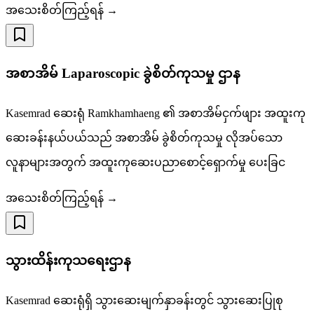
အသေးစိတ်ကြည့်ရန် →
အစာအိမ် Laparoscopic ခွဲစိတ်ကုသမှု ဌာန
Kasemrad ဆေးရုံ Ramkhamhaeng ၏ အစာအိမ်ငှက်ဖျား အထူးကု
ဆေးခန်းနယ်ပယ်သည် အစာအိမ် ခွဲစိတ်ကုသမှု လိုအပ်သော
လူနာများအတွက် အထူးကုဆေးပညာစောင့်ရှောက်မှု ပေးခြင
အသေးစိတ်ကြည့်ရန် →
သွားထိန်းကုသရေးဌာန
Kasemrad ဆေးရုံရှိ သွားဆေးမျက်နှာခန်းတွင် သွားဆေးပြုစု