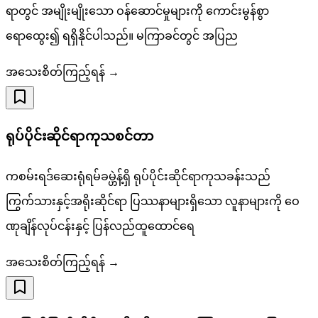
ရာတွင် အမျိုးမျိုးသော ဝန်ဆောင်မှုများကို ကောင်းမွန်စွာ
ရောထွေး၍ ရရှိနိုင်ပါသည်။ မကြာခင်တွင် အပြည
အသေးစိတ်ကြည့်ရန် →
ရုပ်ပိုင်းဆိုင်ရာကုသစင်တာ
ကစမ်းရဒ်ဆေးရုံရမ်ခမ္ဟဲန့်ရှိ ရုပ်ပိုင်းဆိုင်ရာကုသခန်းသည်
ကြွက်သားနှင့်အရိုးဆိုင်ရာ ပြဿနာများရှိသော လူနာများကို ဝေ
ဏုချိန်လုပ်ငန်းနှင့် ပြန်လည်ထူထောင်ရေ
အသေးစိတ်ကြည့်ရန် →