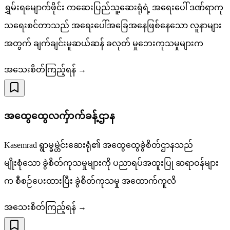
ရွှမ်းရမျောက်ဖိုင်း ကဆေးပြည်သူ့ဆေးရုံရဲ့ အရေးပေါ် ဒဏ်ရာကု
သရေးစင်တာသည် အရေးပေါ်အခြေအနေဖြစ်နေသော လူနာများ
အတွက် ချက်ချင်းမူဆယ်ဆန် ခလုတ် မှုဘေးကုသမှုများက
အသေးစိတ်ကြည့်ရန် →
အထွေထွေလက်ှာက်ခန့်ဌာန
Kasemrad ရွာမ္ခမ္ဟဲင်းဆေးရုံ၏ အထွေထွေခွဲစိတ်ဌာနသည်
မျိုးစုံသော ခွဲစိတ်ကုသမှုများကို ပညာရပ်အထူးပြု ဆရာဝန်များ
က စီစဉ်ပေးထားပြီး ခွဲစိတ်ကုသမှု အထောက်ကူလိ
အသေးစိတ်ကြည့်ရန် →