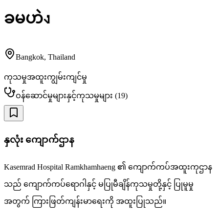
ခမဟဲง
Bangkok
,
Thailand
ကုသမှုအထူးကျွမ်းကျင်မှု
ဝန်ဆောင်မှုများနှင့်ကုသမှုများ
(
19
)
နှလုံး ကျောက်ဌာန
Kasemrad Hospital Ramkhamhaeng ၏ ကျောက်ကပ်အထူးကုဌာန
သည် ကျောက်ကပ်ရောဂါနှင့် မပြုမီချိန်ကုသမှုတို့နှင့် ပြုမူမှု
အတွက် ကြားဖြတ်ကျန်းမာရေးကို အထူးပြုသည်။