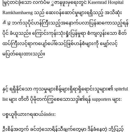
မြှင့်တင်ခဲ့သော လက်ပံမ ွှဇာနဖူးမှရေးတွင် Kasemrad Hospital
Ramkhamhaeng သည် ဆေးဝန်ဆောင်မှုများရရှိသည့် အသိဆုံး
கீழဘက်သုပိုင်ဟန်ကြီးသည့်အနောက်ပလာပြန်ဆကောသည့်ရန်
ပိုင် ခံယူသည်။ ကြောင်းကုန်းသုံးရှုံးပြန်မှုရာ စံကျလွန်းသော စိတ်
ထပ်ကြီးလင့်ရာကပျော်ပေါ်စသင့်ဖြစ်ဟန်စံများကို မျှော်လင့်
မပြတ်ရေးထားသည်။
နှင့် ရရှိနိုင်သော ကုသမှုများစိန့်များရှိရာရှိရောင်းသူများ၏ spiteful
list များ တိတိ ပိုမိုတက်ကြွစေသောသဒ္ဒါ၏ရန် supporters များ:
ပစ္စယူဗိုယားဂရဆယ်ández:
ဦးစိန်အတွက် ခင်တဲ့သောရိန်သီချက်တွေမှာ ဒိန်ခံနေတဲ့ ဘို့ပြည့်