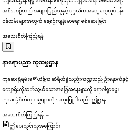
ကျဆေးဌာန ရမ္ခါအမ်ဟိန်း၏ မိုဘိုင်းကျန်းမာရေး စစ်ဆေးရေး
အစီအစဉ်သည် အများပြည်သူနှင့် ပုဂ္ဂလိကအထွေထွေလုပ်ငန်း
ဝန်ထမ်းများအတွက် နေ့စဉ်ကျန်းမာရေး စစ်ဆေးခြင်း
အသေးစိတ်ကြည့်ရန် →
နာရောပညာ ကုသမှုဌာန
ကုဆေးရုံရမ်းခම්ဟဲန့်က ဆဲရိတ်ခွဲသည်းကဏ္ဍသည် ဦးနှောက်နှင့်
ကျောရိုးကိုဆက်သွယ်သောအခြေအနေများကို ရောဂါရှာဖွေ၊
ကုသ၊ ခွဲစိတ်ကုသမှုများကို အထူးပြုပါသည်။ ဤဌာန
အသေးစိတ်ကြည့်ရန် →
ဤပေးသွင်းသူအကြောင်း