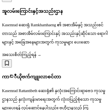
အူလမ်းကြောင်းနှင့်အသည်းဌာန
Kasemrad ဆေးရုံ Ramkhamhaeng ၏ အစာအိမ်နှင့် အသည်းစင်
တာသည် အစာအိမ်လမ်းကြောင်းနှင့် အသည်းနှင့်ဆိုင်သော ရောဂါ
များနှင့် အခြေအနေများအတွက် ကုသမှုများ ပေးဆော
အသေးစိတ်ကြည့်ရန် →
ကာඩီယိုဗက်ကျူးလာစင်တာ
Kasemrad Rattantibeth ဆေးရုံ၏ နှလုံးအကြောင်းရာဗေဒ ကုသမှု
ဌာနသည် နှလုံးကျန်းမာရေးအတွက် လုံးဝပြည့်စုံသော ကုသမှု
များပေးရန် လုပ်ဆောင်နေပါသည်။ ဗဟိုဌာနသည် ကြ