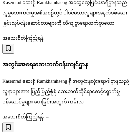
Kasemrad ဆေးရုံ Ramkhamhaeng အထွေထွေပြင်ပနာရီဌာနသည်
လူမှုဘေးကင်းမှုအစီအစဉ်တွင် ပါဝင်သောလူများအနက်စစ်ဆေး
ခြင်းလုပ်ငန်းဆောင်တာများကို တိကျစွာရောထက်စွာထော
အသေးစိတ်ကြည့်ရန် →
အတွင်းအရေးဆေးဘက်ဝန်းကျင်ဌာန
Kasemrad ဆေးရုံ Ramkhamhaeng ရှိ အတွင်းနှလုံးရောဂါဌာနသည်
လူနာများအား ပြည့်ပြည့်စုံစုံ ဆေးဘက်ဆိုင်ရာစောင့်ရှောက်မှု
ဝန်ဆောင်မှုများ ပေးခြင်းအတွက် ကမ်းလ
အသေးစိတ်ကြည့်ရန် →