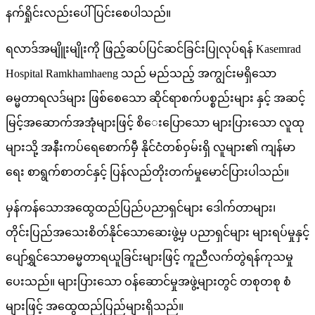
နက်ရှိုင်းလည်းပေါ်ပြင်းစေပါသည်။
ရလာဒ်အမျိူးမျိုးကို ဖြည့်ဆပ်ပြင်ဆင်ခြင်းပြုလုပ်ရန် Kasemrad
Hospital Ramkhamhaeng သည် မည်သည့် အကျွင်းမရှိသော
ဓမ္မတာရလဒ်များ ဖြစ်စေသော ဆိုင်ရာစက်ပစ္စည်းများ နှင့် အဆင့်
မြင့်အဆောက်အအုံများဖြင့် စိေးပြောသော များပြားသော လူထု
များသို့ အနီးကပ်ရေစောက်မှီ နိုင်ငံတစ်ဝှမ်းရှိ လူများ၏ ကျန်မာ
ရေး စာရွက်စာတင်နှင့် ပြန်လည်တိုးတက်မှုမောင်ပြားပါသည်။
မှန်ကန်သောအထွေထည်ပြည်ပညာရှင်များ ဒေါက်တာများ၊
တိုင်းပြည်အသေးစိတ်နိုင်သောဆေးဖွဲ့မှ ပညာရှင်များ များရပ်မှုနှင့်
ပျော်ရွှင်သောဓမ္မတာရယူခြင်းများဖြင့် ကူညီလက်တွဲရန်ကုသမှု
ပေးသည်။ များပြားသော ဝန်ဆောင်မှုအဖွဲ့များတွင် တစုတစု စံ
များဖြင့် အထွေထည်ပြည်များရှိသည်။