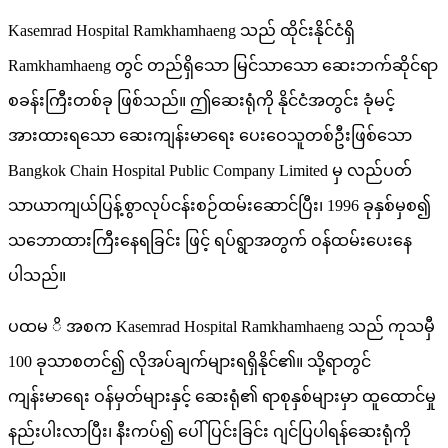
Kasemrad Hospital Ramkhamhaeng သည် ထိုင်းနိုင်ငံရှိ
Ramkhamhaeng တွင် တည်ရှိသော မြင်သာသော ဆေးဘက်ဆိုင်ရာ
စခန်းကြီးတစ်ခု ဖြစ်သည်။ ဤဆေးရုံကို နိုင်ငံအတွင်း ခုံမင့်
အားထားရသော ဆေးကျန်းမာရေး ပေးဝေသူတစ်ဦးဖြစ်သော
Bangkok Chain Hospital Public Company Limited မှ လည်ပတ်
သာယာကျယ်ပြန့်စွာလုပ်ငန်းစဉ်ထမ်းဆောင်ပြီး၊ 1996 ခုနှစ်မှစ၍
သဘောထားကြီးနေရခြင်း ဖြင့် ရပ်ရွာအတွက် ဝန်ထမ်းပေးနေ
ပါသည်။
ပထမ ိ အစက Kasemrad Hospital Ramkhamhaeng သည် ကုသမှီ
100 ခုသာစတင်၍ လိုအပ်ချက်များရရှိနိုင်၏။ သို့ရာတွင်
ကျန်းမာရေး ဝန်မှတ်များနှင့် ဆေးရုံ၏ ရာစုနှစ်များမှာ ထူထောင်မှု
နည်းပါးလာပြီး၊ နီးကပ်၍ ပေါ်ပြင်းခြင်း ဂျင်ပြပါရန်ဆေးရုံကို