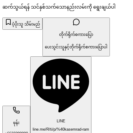
ဆက်သွယ်ရန် သင်နှစ်သက်သောနည်းလမ်းကို ရွေးချယ်ပါ
ပံ့ပိုးသူ သိမ်းမည်
တိုက်ရိုက်စကားပြော
ပေးသွင်းသူနှင့်တိုက်ရိုက်စကားပြောပါ
LINE
ဖုန်း
line.me/R/ti/p/%40kasemrad-ram