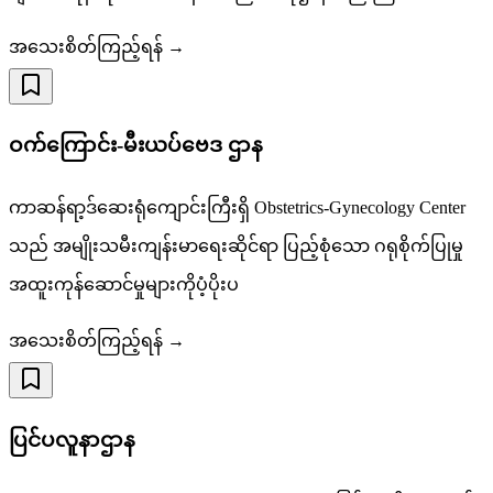
အသေးစိတ်ကြည့်ရန် →
ဝက်ကြောင်း-မီးယပ်ဗေဒ ဌာန
ကာဆန်ရာ့ဒ်ဆေးရုံကျောင်းကြီးရှိ Obstetrics-Gynecology Center
သည် အမျိုးသမီးကျန်းမာရေးဆိုင်ရာ ပြည့်စုံသော ဂရုစိုက်ပြုမှု
အထူးကုန်ဆောင်မှုများကိုပံ့ပိုးပ
အသေးစိတ်ကြည့်ရန် →
ပြင်ပလူနာဌာန