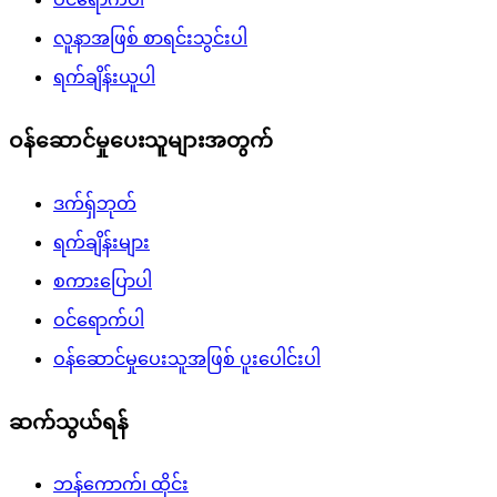
လူနာအဖြစ် စာရင်းသွင်းပါ
ရက်ချိန်းယူပါ
ဝန်ဆောင်မှုပေးသူများအတွက်
ဒက်ရှ်ဘုတ်
ရက်ချိန်းများ
စကားပြောပါ
ဝင်ရောက်ပါ
ဝန်ဆောင်မှုပေးသူအဖြစ် ပူးပေါင်းပါ
ဆက်သွယ်ရန်
ဘန်ကောက်၊ ထိုင်း