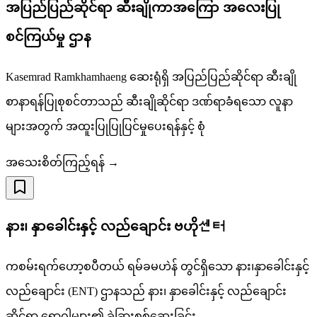
အပြည်ပြည်ဆိုင်ရာ ဆီးချိုကာအကြော အလေးပြု
စင်ကြယ်မှု ဌာန
Kasemrad Ramkhamhaeng ဆေးရုံရှိ အပြည်ပြည်ဆိုင်ရာ ဆီးချို
စာနာရန်ပြုစုစင်တာသည် ဆီးချိုဆိုင်ရာ ဒဏ်ရာခံရသော လူနာ
များအတွက် အထူးပြုပြုပြင်မှုပေးရန်နှင့် စုံ
အသေးစိတ်ကြည့်ရန် →
နား၊ နှာခေါင်းနှင့် လည်ချောင်း ဗဟို센터
ကစမ်းရက်ဟော့စပီတယ် ရမ်ခမဟဲန် တွင်ရှိသော နား၊နှာခေါင်းနှင့်
လည်ချောင်း (ENT) ဌာနသည် နား၊ နှာခေါင်းနှင့် လည်ချောင်း
ဆိုင်ရာ ရောဂါများ၏ ခွဲခြားစစ်ဆေးခြင်း