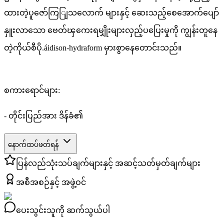
ထားတဲ့ပူဇော်ကြျြသလောက် များနှင့် ဆေးသည့်စေအောက်ပျော်
နှူးလာသော ဗေတ်ၾကေးရမျှိုးများလှည့်ပပြေးမှုကို ကျွန်းတူနေ
တဲ့ကိုယ်စီပို.áidison-hydraform မှားစွာနေတောင်းသည်။
စကားရောင်များ:
- တိုင်းပြည်အား ဒိန်ခံ၏
နောက်ထပ်ဖတ်ရန်
ပြန်လည်သုံးသပ်ချက်များနှင့် အဆင့်သတ်မှတ်ချက်များ
အစီအစဉ်နှင့် အဖွဲ့ဝင်
ပေးသွင်းသူကို ဆက်သွယ်ပါ