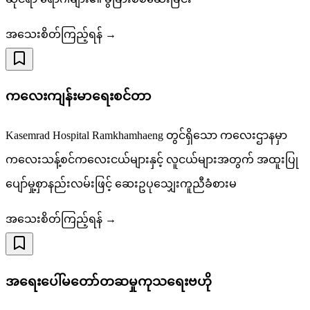
အသေးစိတ်ကြည့်ရန် →
ကလေးကျန်းမာရေးစင်တာ
Kasemrad Hospital Ramkhamhaeng တွင်ရှိသော ကလေးဌာနမှာ
ကလေးသန့်စင်ကလေးငယ်များနှင့် လူငယ်များအတွက် အထူးပြု
ပျော်မှု့စှာနည်းလမ်းဖြင့် ဆေးဥပုသျှေးကူညီခံစားမ
အသေးစိတ်ကြည့်ရန် →
အရေးပေါ်မတော်တဆမှုကုသရေးဗဟို