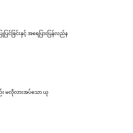
ုပြင်ခြင်းနှင့် အရေပြားပြန်လည်န
ော်လည်း မလိုလားအပ်သော ယု