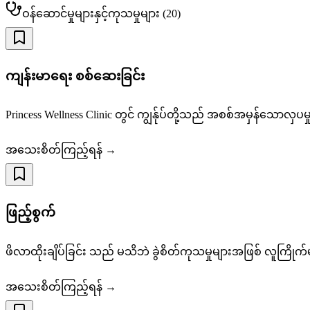
ဝန်ဆောင်မှုများနှင့်ကုသမှုများ
(
20
)
ကျန်းမာရေး စစ်ဆေးခြင်း
Princess Wellness Clinic တွင် ကျွန်ုပ်တို့သည် အစစ်အမှန်
အသေးစိတ်ကြည့်ရန် →
ဖြည့်စွက်
ဖိလာထိုးချိပ်ခြင်း သည် မသိဘဲ ခွဲစိတ်ကုသမှုများအဖြစ် လူကြိုက်
အသေးစိတ်ကြည့်ရန် →