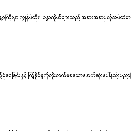
မ္ဘာကြီးမှာ ကျွန်ုပ်တို့ရဲ့ ခန္ဓာကိုယ်များသည် အစားအစာမှလိုအပ်တဲ့စ
ုံစေခြင်းနှင့် ကြံ့ခိုင်မှုကိုတိုးတက်စေသောနောက်ဆုံးပေါ်နည်းပညာဖြ