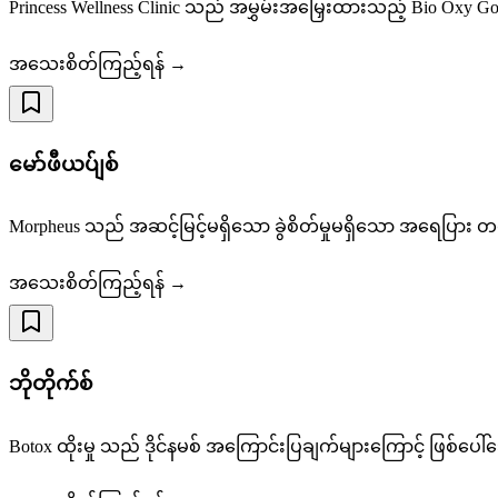
Princess Wellness Clinic သည် အမွှမ်းအမြှေးထားသည့် Bio Ox
အသေးစိတ်ကြည့်ရန် →
မော်ဖီယပ်ျစ်
Morpheus သည် အဆင့်မြင့်မရှိသော ခွဲစိတ်မှုမရှိသော အရေပြား တင်း
အသေးစိတ်ကြည့်ရန် →
ဘိုတိုက်စ်
Botox ထိုးမှု သည် ဒိုင်နမစ် အကြောင်းပြချက်များကြောင့် ဖြစ်ပေါ်