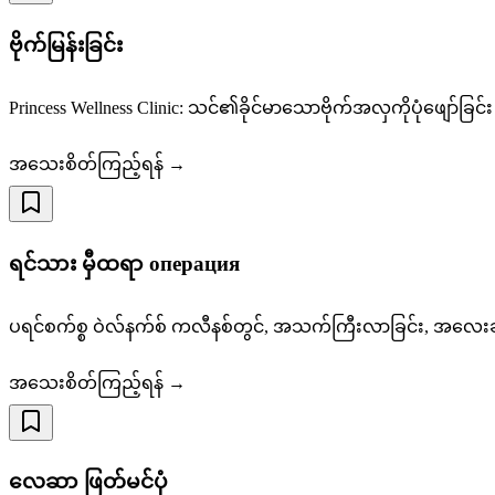
ဗိုက်မြန်းခြင်း
Princess Wellness Clinic: သင်၏ခိုင်မာသောဗိုက်အလှကိုပုံဖျော်ခြင်း 
အသေးစိတ်ကြည့်ရန် →
ရင်သား မှီထရာ операция
ပရင်စက်စ္စ ဝဲလ်နက်စ် ကလီနစ်တွင်, အသက်ကြီးလာခြင်း, အလေးချိန
အသေးစိတ်ကြည့်ရန် →
လေဆာ ဖြတ်မင်ပုံ​