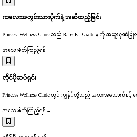
ကလေးအတွင်းသားပိုက်နဲ့ အဆီထည့်ခြင်း
Princess Wellness Clinic သည် Baby Fat Grafting ကို အထူးဂုဏ်
အသေးစိတ်ကြည့်ရန် →
လိုင်ပိုဆပ်ရှင်း
Princess Wellness Clinic တွင် ကျွန်ုပ်တို့သည် အစားအသောက်နှင့် 
အသေးစိတ်ကြည့်ရန် →