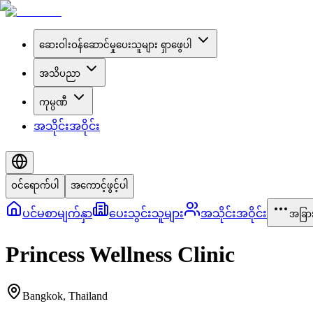
ဆေးဝါးဝန်ဆောင်မှုပေးသူများ ရှာဖွေပါ
အသိပညာ
ကုမ္ပဏီ
အသိုင်းအဝိုင်း
ဝင်ရောက်ပါ
အကောင့်ဖွင့်ပါ
ပင်မစာမျက်နှာ
ပေးသွင်းသူများ
အသိုင်းအဝိုင်း
အခြာ
Princess Wellness Clinic
Bangkok
,
Thailand