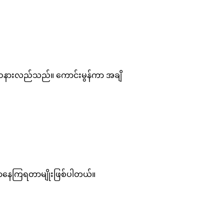
လုံးဝနားလည်သည်။ ကောင်းမွန်ကာ အချိ
ျွေတာနေကြရတာမျိုးဖြစ်ပါတယ်။