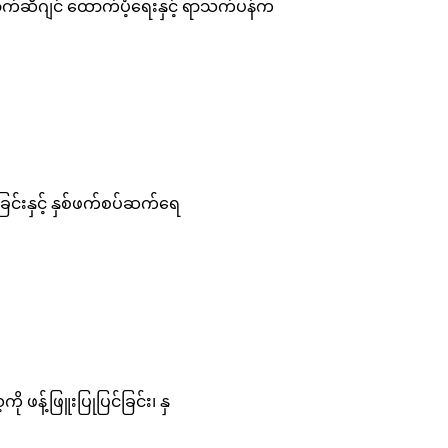
ာက်ဆီဂျင် ထောက်ပံ့ရေးနှင့် ရာသက်ပန်က
ခြင်းနှင့် နှစ်ဖက်စပ်ဆက်ရေ
 ဖန့်ဖြူးပြုပြင်ခြင်း၊ နှ