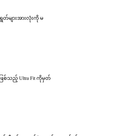
ာရွတ်များအားလုံးကို မ
စ်သည့် Ultra Fit ကိုမှတ်