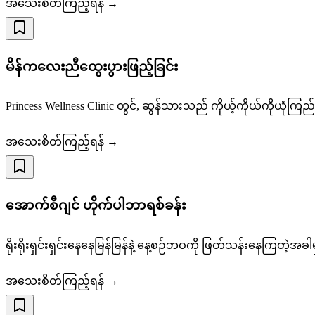
အသေးစိတ်ကြည့်ရန် →
မိန်ကလေးညီထွေးပွားဖြည့်ခြင်း
Princess Wellness Clinic တွင်, ဆွန်သားသည် ကိုယ့်ကိုယ်ကိုယု
အသေးစိတ်ကြည့်ရန် →
အောက်စီဂျင် ဟိုက်ပါဘာရစ်ခန်း
ရိုးရိုးရှင်းရှင်းနေနေမြန်မြန်နဲ့ နေ့စဉ်ဘဝကို ဖြတ်သန်းနေကြတဲ
အသေးစိတ်ကြည့်ရန် →