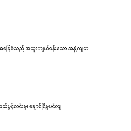
မှု၏ အခြေခံသည် အထူးကျယ်ဝန်းသော အနှံ့ကျတ
င့်လင်းမှု၊ ချောင်ငြိမှုပင်လျ