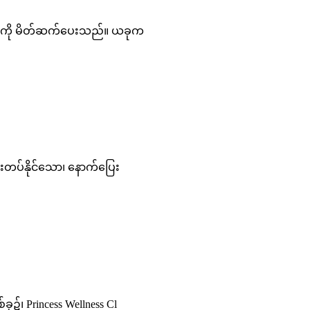
ာတစ်ခုကို မိတ်ဆက်ပေးသည်။ ယခုက
ည်းတပ်နိုင်သော၊ နောက်ပြေး
ု၌၊ Princess Wellness Cl