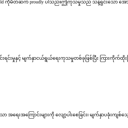
y Gold ကိုမိတ်ဆက် proudly ပါသည်။ဤကုသမှုသည် သန့်ရှင်းသော အေ
ရင်းမှုနှင့် မျက်နှာငယ်ရွယ်ရေးကုသမှုတစ်ခုဖြစ်ပြီး ကြားကိုက်ထိုး
သော အရေးအကြောင်းများကို လျော့ပါးစေခြင်း၊ မျက်နှာပခုံးကျစ်သေ့ကို