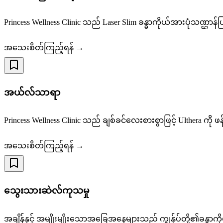
Princess Wellness Clinic သည် Laser Slim ခန္ဓာကိုယ်အားပုံသဏ္ဌ
အသေးစိတ်ကြည့်ရန် →
အယ်လ်သာရာ
Princess Wellness Clinic သည် ချစ်ခင်လေးစားစွာဖြင့် Ulthera ကို
အသေးစိတ်ကြည့်ရန် →
သွေးသားဆဲလ်ကုသမှု
အချိန်နှင့် အမျိုးမျိုးသောအခြေအနေများသည် ကျွန်ုပ်တို့၏ခန္ဓာကို