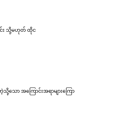
င်း သို့မဟုတ် ထိုင
်း ကဲ့သို့သော အကြောင်းအရာများကြော