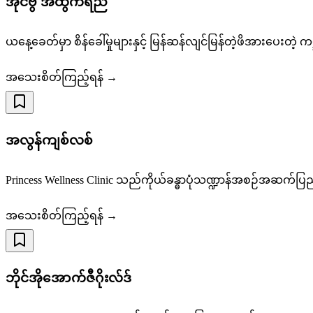
အိုင်ဗွီ အထွက်ရည်
ယနေ့ခေတ်မှာ စိန်ခေါ်မှုများနှင့် မြန်ဆန်လျင်မြန်တဲ့ဖိအားပေးတဲ့ က
အသေးစိတ်ကြည့်ရန် →
အလွန်ကျစ်လစ်
Princess Wellness Clinic သည်ကိုယ်ခန္ဓာပုံသဏ္ဍာန်အစဉ်အဆက်ပြည့်စ
အသေးစိတ်ကြည့်ရန် →
ဘိုင်အိုအောက်ဇီဂိုးလ်ဒ်