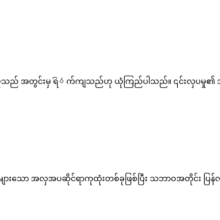
သောလှပမှုသည် အတွင်းမှ ရිරက်ကျသည်ဟု ယုံကြည်ပါသည်။ ၎င်းလှပ
များသော အလှအပဆိုင်ရာကုထုံးတစ်ခုဖြစ်ပြီး သဘာဝအတိုင်း ပြန်လည်ပွ