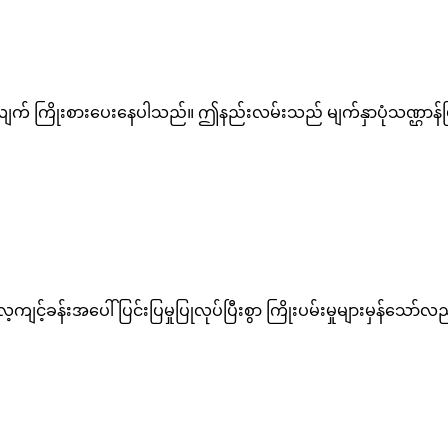
ပြုလျက် ကြိုးစားပေးနေပါသည်။ ဤနည်းလမ်းသည် မျက်နှာပုံသဏ္ဌာန်ပြ
လေ့ကျင့်ခန်းအပေါ် ပြင်းပြမှုပြုလုပ်ပြီးစွာ ကြိုးပမ်းမှုများမှန်သ