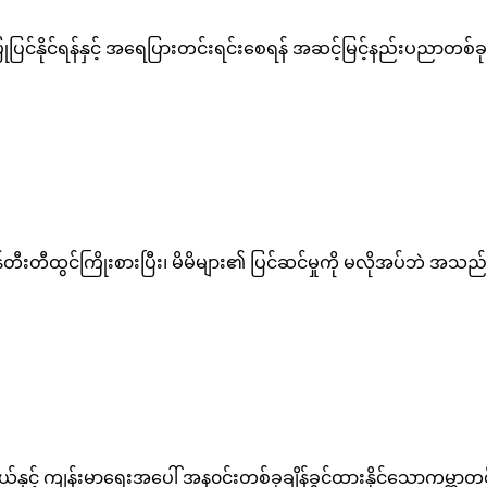
ာန်ပြုပြင်နိုင်ရန်နှင့် အရေပြားတင်းရင်းစေရန် အဆင့်မြင့်နည်းပည
 ဖန်တီးတီထွင်ကြိုးစားပြီး၊ မိမိများ၏ ပြင်ဆင်မှုကို မလိုအပ်ဘဲ အသ
ယ်နှင့် ကျန်းမာရေးအပေါ် အန၀င်းတစ်ခုချိန်ခွင်ထားနိုင်သောကမ္ဘာတစ်ခ