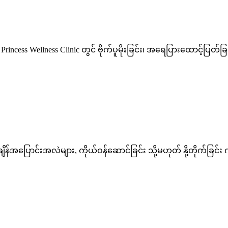
Princess Wellness Clinic တွင် ဗိုက်ပူမိုးခြင်း၊ အရေပြားထောင့်ပြတ်ခြ
်အပြောင်းအလဲများ, ကိုယ်ဝန်ဆောင်ခြင်း သို့မဟုတ် နို့တိုက်ခြင