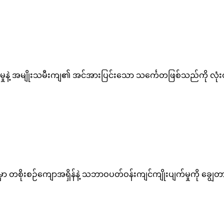
ံကြည်မှုနဲ့ အမျိုးသမီးကျ၏ အင်အားပြင်းသော သင်္ကေတဖြစ်သည်ကို 
့အခါမှာ တစိုးစဉ်ကျောအရှိန်နဲ့ သဘာဝပတ်ဝန်းကျင်ကျိုးပျက်မှုကို ခ