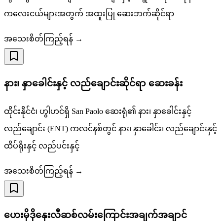
ကလေးငယ်များအတွက် အထူးပြု ဆေးဘက်ဆိုင်ရာ
အသေးစိတ်ကြည့်ရန် →
နား၊ နှာခေါင်းနှင့် လည်ချောင်းဆိုင်ရာ ဆေးခန်း
ထိုင်းနိုင်ငံ၊ ဟွါဟင်ရှိ San Paolo ဆေးရုံ၏ နား၊ နှာခေါင်းနှင့်
လည်ချောင်း (ENT) ကလင်နစ်တွင် နား၊ နှာခေါင်း၊ လည်ချောင်းနှင့်
ထိပ်ရိုးနှင့် လည်ပင်းနှင့်
အသေးစိတ်ကြည့်ရန် →
ဟေးမိုဒိုနှေးလီဆစ်လမ်းကြောင်းအချက်အချာင်