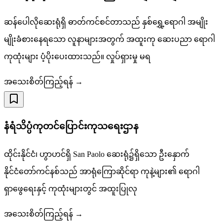
ဆန်ပေါလိုဆေးရုံရှိ ဓာတ်ကင်စင်တာသည် နှစ်ရွှေ့ရောဂါ အမျိုး
မျိုးခံစားနေရသော လူနာများအတွက် အထူးကု ဆေးပညာ ရောဂါ
ကုထုံးများ ပံ့ပိုးပေးထားသည်။ လှုပ်ရှားမှု မရ
အသေးစိတ်ကြည့်ရန် →
နံရံသိပ္ပံကုတင်ပြောင်းကုသရေးဌာန
ထိုင်းနိုင်ငံ၊ ဟွာဟင်ရှိ San Paolo ဆေးရုံ၌ရှိသော ဦးနှောက်
နိုင်ငံတော်ကင်နစ်သည် အာရုံကြောဆိုင်ရာ ကုနဲ့များ၏ ရောဂါ
ရှာဖွေရေးနှင့် ကုထုံးများတွင် အထူးပြုလု
အသေးစိတ်ကြည့်ရန် →