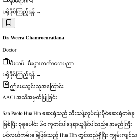
နာရောဂါ학
ပရိုဖိုင်ကြည့်ရန် →
Dr. Weera Chamroenrattana
Doctor
မီးယပ် | မီးဖွားတက်ၫောပညာ
ပရိုဖိုင်ကြည့်ရန် →
ဤပေးသွင်းသူအကြောင်း
AACI အသိအမှတ်ပြုခြင်း
San Paolo Hua Hin ဆေးရုံသည် သီးသန့်လုပ်ငန်းပိုင်ဆေးရုံတစ်ခု
ဖြစ်ပြီး စုစုပေါင်း ၆၀ ကုတင်ပါနေရာယူနိုင်ပါသည်။ နာမည်ကြီး
ပင်လယ်ကမ်းခြေဖြစ်သည့် Hua Hin တွင်တည်ရှိပြီး ကျွမ်းကျင်သ