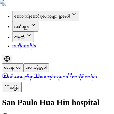
ဆေးဝါးဝန်ဆောင်မှုပေးသူများ ရှာဖွေပါ
အသိပညာ
ကုမ္ပဏီ
အသိုင်းအဝိုင်း
ဝင်ရောက်ပါ
အကောင့်ဖွင့်ပါ
ပင်မစာမျက်နှာ
ပေးသွင်းသူများ
အသိုင်းအဝိုင်း
အခြား
San Paulo Hua Hin hospital