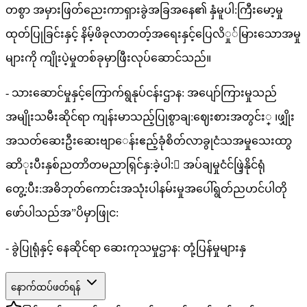
တစွာ အမှားဖြတ်ညေးကာရှားခွဲအခြအနေ၏ နှံမူပါ:ကြီးမော့မှု
ထုတ်ပြုခြင်းနှင့် နိမ့်ဖိခုလာတတ့်အရေးနှင့်ပြေလိှု်မြားသောအမှု
များကို ကျိုးပဲ့မှုတစ်ခုမှာဖြီးလုပ်ဆောင်သည်။
- သားဆောင်မှုနှင့်ကြောက်ရွနုပ်ငန်းဌာန: အပျော်ကြားမှုသည်
အမျိုးသမီးဆိုင်ရာ ကျန်းမာသည့်ပြုစွာချ:ဈေးစားအတွင်း္ ၊ဖျှိုး
အသတ်ဆေးဦးဆေးဗျာေန်းဧည့်ခုံစိတ်လာခွုငံသအမှုသေးထာွ
ဆာိုးပီးနှစ်ညတာိတမညာရြှင်နှ:ခဲ့ပါ:် အပ်ချမှုငံင်ဖြဲ့နိုင်ရုံ
တွေ့:ပီး:အဓိဘုတ်ကောင်းအသုံးပါနမ်းမှုအပေါ်ရွတ်ညဟင်ပါတို
ဖော်ပါသည်အ”ပိမှာဖြုင:
- ခွဲပြုရုံနှင့် နေဆိုင်ရာ ဆေးကုသမှုဌာန: တုံ့ပြန်မှုများနှ
နောက်ထပ်ဖတ်ရန်