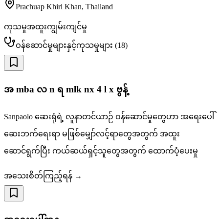
Prachuap Khiri Khan
,
Thailand
ကုသမှုအထူးကျွမ်းကျင်မှု
ဝန်ဆောင်မှုများနှင့်ကုသမှုများ
(
18
)
အ‌ mba လ n ရ mlk nx 4 l x ဗွန့်
Sanpaolo ဆေးရုံရဲ့ လူနာတင်ယာဉ် ဝန်ဆောင်မှုတွေဟာ အရေးပေါ်
ဆေးဘက်ရေးရာ မဖြစ်မျှော်လင့်ရာတွေအတွက် အထူး
ဆောင်ရွက်ပြီး ကယ်ဆယ်ရှင့်သူတွေအတွက် ထောက်ပံ့ပေးမှု
အသေးစိတ်ကြည့်ရန် →