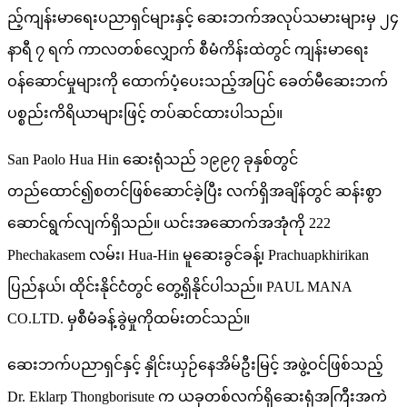
ည့်ကျန်းမာရေးပညာရှင်များနှင့် ဆေးဘက်အလုပ်သမားများမှ ၂၄
နာရီ ၇ ရက် ကာလတစ်လျှောက် စီမံကိန်းထဲတွင် ကျန်းမာရေး
ဝန်ဆောင်မှုများကို ထောက်ပံ့ပေးသည့်အပြင် ခေတ်မီဆေးဘက်
ပစ္စည်းကိရိယာများဖြင့် တပ်ဆင်ထားပါသည်။
San Paolo Hua Hin ဆေးရုံသည် ၁၉၉၇ ခုနှစ်တွင်
တည်ထောင်၍စတင်ဖြစ်ဆောင်ခဲ့ပြီး လက်ရှိအချိန်တွင် ဆန်းစွာ
ဆောင်ရွက်လျက်ရှိသည်။ ယင်းအဆောက်အအုံကို 222
Phechakasem လမ်း၊ Hua-Hin မူဆေးခွင်ခန့်၊ Prachuapkhirikan
ပြည်နယ်၊ ထိုင်းနိုင်ငံတွင် တွေ့ရှိနိုင်ပါသည်။ PAUL MANA
CO.LTD. မှစီမံခန့်ခွဲမှုကိုထမ်းတင်သည်။
ဆေးဘက်ပညာရှင်နှင့် နှိုင်းယှဉ်နေအိမ်ဦးမြင့် အဖွဲ့ဝင်ဖြစ်သည့်
Dr. Eklarp Thongborisute က ယခုတစ်လက်ရှိဆေးရုံအကြီးအကဲ