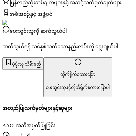
ပြန်လည်သုံးသပ်ချက်များနှင့် အဆင့်သတ်မှတ်ချက်များ
အစီအစဉ်နှင့် အဖွဲ့ဝင်
ပေးသွင်းသူကို ဆက်သွယ်ပါ
ဆက်သွယ်ရန် သင်နှစ်သက်သောနည်းလမ်းကို ရွေးချယ်ပါ
ပံ့ပိုးသူ သိမ်းမည်
တိုက်ရိုက်စကားပြော
ပေးသွင်းသူနှင့်တိုက်ရိုက်စကားပြောပါ
အတည်ပြုလက်မှတ်များနှင့်ဆုများ
AACI အသိအမှတ်ပြုခြင်း