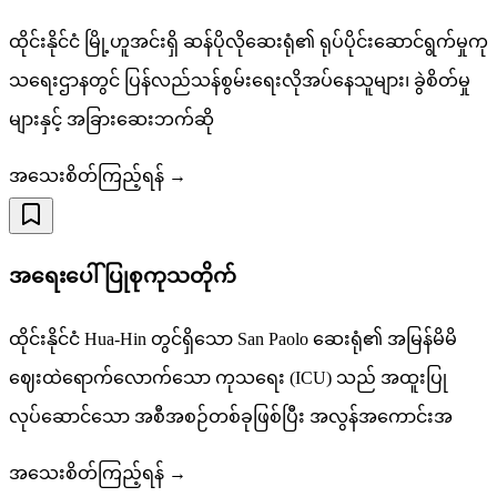
ထိုင်းနိုင်ငံ မြို့ဟူအင်းရှိ ဆန်ပိုလိုဆေးရုံ၏ ရုပ်ပိုင်းဆောင်ရွက်မှုကု
သရေးဌာနတွင် ပြန်လည်သန်စွမ်းရေးလိုအပ်နေသူများ၊ ခွဲစိတ်မှု
များနှင့် အခြားဆေးဘက်ဆို
အသေးစိတ်ကြည့်ရန် →
အရေးပေါ်ပြုစုကုသတိုက်
ထိုင်းနိုင်ငံ Hua-Hin တွင်ရှိသော San Paolo ဆေးရုံ၏ အမြန်မိမိ
ဈေးထဲရောက်လောက်သော ကုသရေး (ICU) သည် အထူးပြု
လုပ်ဆောင်သော အစီအစဉ်တစ်ခုဖြစ်ပြီး အလွန်အကောင်းအ
အသေးစိတ်ကြည့်ရန် →