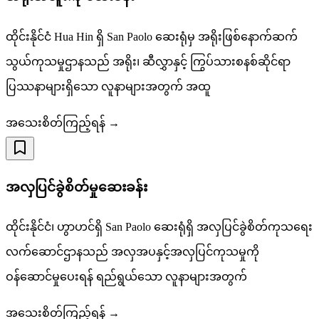
ထိုင်းနိုင်ငံ Hua Hin ရှိ San Paolo ဆေးရုံမှ အရိုးဖြစ်နောက်ဆက်
သွယ်ကုသမှုဌာနသည် အရိုး၊ ဆီလွှာနှင့် ကြွပ်သားစနစ်ဆိုင်ရာ
ပြဿနာများရှိသော လူနာများအတွက် အထူ
အသေးစိတ်ကြည့်ရန် →
အလှပြင်ခွဲစိတ်မှုဆေးခန်း
ထိုင်းနိုင်ငံ၊ ဟွာဟင်ရှိ San Paolo ဆေးရုံရှိ အလှပြင်ခွဲစိတ်ကုသရေး
လက်ဆောင်ဌာနသည် အလှအပနှင့်အလှပြင်ကုသမှုကို
ဝန်ဆောင်မှုပေးရန် ရည်ရွယ်သော လူနာများအတွက်
အသေးစိတ်ကြည့်ရန် →