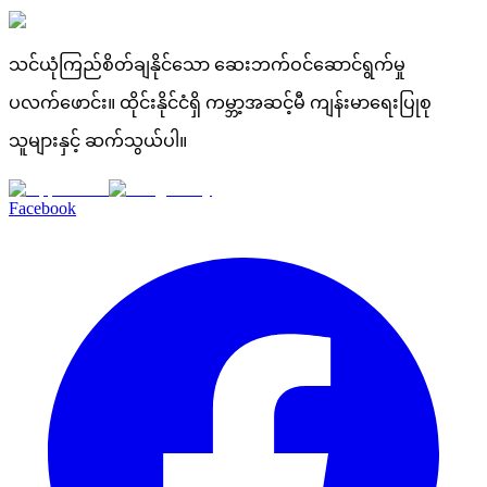
သင်ယုံကြည်စိတ်ချနိုင်သော ဆေးဘက်ဝင်ဆောင်ရွက်မှု
ပလက်ဖောင်း။ ထိုင်းနိုင်ငံရှိ ကမ္ဘာ့အဆင့်မီ ကျန်းမာရေးပြုစု
သူများနှင့် ဆက်သွယ်ပါ။
Facebook