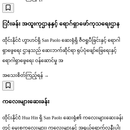
ြင်္းခန်း အထူးကုဌာနနှင့် ရောဂ်ရှာဖော်ကုသရေးဌာန
ထိုင်းနိုင်ငံ ဟွာဟင်ရှိ San Paolo ဆေးရုံရှိ ဇီဝရူပီခြင်းနှင့် ရောဂါ
ရှာဖွေရေး ဌာနသည် ဆေးဘက်ဆိုင်ရာ ရုပ်ပုံဖျော်ဖြေရေးနှင့်
ရောဂါရှာဖွေရေး ဝန်ဆောင်မှု အ
အသေးစိတ်ကြည့်ရန် →
ကလေးများဆေးခန်း
ထိုင်းနိုင်ငံ Hua Hin ရှိ San Paolo ဆေးရုံ၏ ကလေးများဆေးခန်း
တွင် မွေးစကလေးများ၊ ကလေးများနှင့် အရွယ်ရောက်လုနီးပါး