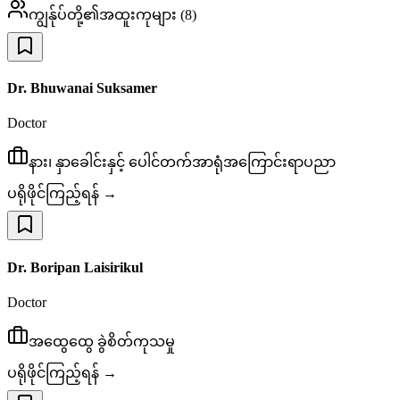
ကျွန်ုပ်တို့၏အထူးကုများ
(
8
)
Dr. Bhuwanai Suksamer
Doctor
နား၊ နှာခေါင်းနှင့် ပေါင်တက်အာရုံအကြောင်းရာပညာ
ပရိုဖိုင်ကြည့်ရန် →
Dr. Boripan Laisirikul
Doctor
အထွေထွေ ခွဲစိတ်ကုသမှု
ပရိုဖိုင်ကြည့်ရန် →