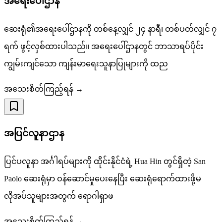
အရေးပေါ်ဌာန
ဆေးရုံ၏အရေးပေါ်ဌာနကို တစ်နေ့လျှင် ၂၄ နာရီ၊ တစ်ပတ်လျှင် ၇
ရက် ဖွင့်လှစ်ထားပါသည်။ အရေးပေါ်ဌာနတွင် ဘာသာရပ်ပိုင်း
ကျွမ်းကျင်သော ကျန်းမာရေးသူနာပြုများကို ထည
အသေးစိတ်ကြည့်ရန် →
အပြင်လူနာဌာန
ပြင်ပလူနာ အင်္ဂါရပ်များကို ထိုင်းနိုင်ငံရဲ့ Hua Hin တွင်ရှိတဲ့ San
Paolo ဆေးရုံမှာ ဝန်ဆောင်မှုပေးနေပြီး ဆေးရုံရောက်ထားဖို့မ
လိုအပ်သူများအတွက် ရောဂါရှာဖ
အသေးစိတ်ကြည့်ရန် →