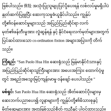
ဖြစ်ပါသည်။ 保险 အသုံးပြုသူမျပုပြင်ပို့ပေးရန် လစ်လပ်မှုမရှိပါပဲ
နှုတ်ဆက်ပြုမူပြီး ဆေးကုသမှုခံယူနိုင်ပါသည်။ ကျွန်ုပ်
တို့၏ဝန်ဆောင်မှုများသည် အပြည်ပြည်ဆိုင်ရာ လက်
မုတ်၏ဖန်တီးမှုအား လှုံဆွန်ရန် နှင့် နိုင်ငံရေးလက်မုတ်များအတွက်
ပြင်ဆင်ထားသော co-ordination fixtion အများအပြားကို တိက်
သည်။
ကြံရည်:
“San Paolo Hua Hin ဆေးရုံသည် မြန်မာနိုင်ငံသားနှင့်
အပြည်ပြည်ဆိုင်ရာသူကြီးများအား အပေးအကြား ထောက်ပံ့မှု
တွင် အရည်အသွေးမြင့်ကျန်းမာမှု ဝန်ဖျော် ပေးပါသည်။ ”
မစ်ရှင်:
San Paolo Hua Hin ဆေးရုံသည် အိတ်ဆောင်ပိုးများမှ
ဆေးဘက်ပညာပေး၍ လူနာများကို ကျွန်ုပ်တို့၏မိသားစုနှင့်
မိတ်ဆွေများအား အတူဖြစ်သည့်စိတ် ကူညီနှင့် ပါဝင်ထားသည်။