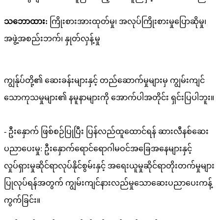
သဘောထား:
ကြိုးစားအားထုတ်မှု၊ အလုပ်ကြိုးစားမှုပြောဆိုမှု၊
အဖွဲ့အစည်းဘက်၊ နှုတ်လှန့်မှု
ကျွန်ုပ်တို့၏ ဆေးခန်းများနှင့် တည်ဆောက်မှုများမှ ကျွမ်းကျင်
သောကုသမှုများ၏ နမူနာများကို အောက်ပါအတိုင်း ရှင်းပြပါဘူး။
- ဦးနှောက် ဖြစ်စဉ်ပြုပြီး ပြန်လည်ထူထောင်ရန် ဆားလီနစ်ဆေး
ပညာပေးမှု: ဦးနှောက်ရောင်ရောဂါမဝင်အခြေအနေများနှင့်
လှုပ်ရှားမှုဆိုင်ရာလုပ်နိုင်စွမ်းနှင့် အရေးယူမှုဆိုင်ရာတိုးတက်မှုများ
ပြုလုပ်ရန်အတွက် ကျွမ်းကျင်နားလည်မှုသောဆေးပညာပေးကန့်
ကွက်ခြင်း။