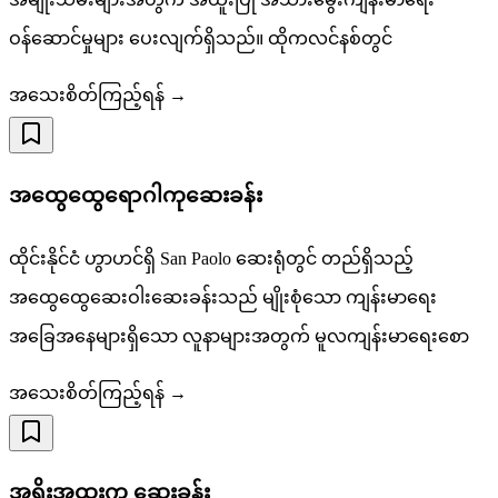
ဝန်ဆောင်မှုများ ပေးလျက်ရှိသည်။ ထိုကလင်နစ်တွင်
အသေးစိတ်ကြည့်ရန် →
အထွေထွေရောဂါကုဆေးခန်း
ထိုင်းနိုင်ငံ ဟွာဟင်ရှိ San Paolo ဆေးရုံတွင် တည်ရှိသည့်
အထွေထွေဆေးဝါးဆေးခန်းသည် မျိုးစုံသော ကျန်းမာရေး
အခြေအနေများရှိသော လူနာများအတွက် မူလကျန်းမာရေးစော
အသေးစိတ်ကြည့်ရန် →
အရိုးအထူးကု ဆေးခန်း