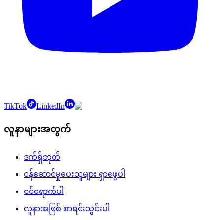
TikTok
LinkedIn
လူနာများအတွက်
ဒက်ရှ်ဘုတ်
ဝန်ဆောင်မှုပေးသူများ ရှာဖွေပါ
ဝင်ရောက်ပါ
လူနာအဖြစ် စာရင်းသွင်းပါ