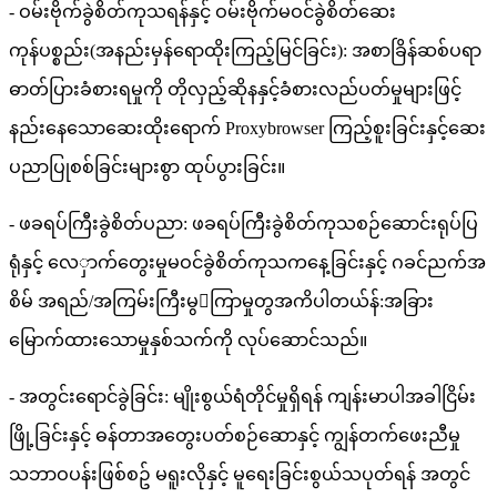
- ဝမ်းဗိုက်ခွဲစိတ်ကုသရန်နှင့် ဝမ်းဗိုက်မဝင်ခွဲစိတ်ဆေး
ကုန်ပစ္စည်း(အနည်းမှန်ရောထိုးကြည့်မြင်ခြင်း): အစာခြိန်ဆစ်ပရာ
ဓာတ်ပြားခံစားရမှုကို တိုလှည့်ဆိုနနှင့်ခံစားလည်ပတ်မှုများဖြင့်
နည်းနေသောဆေးထိုးရောက် Proxybrowser ကြည့်စူးခြင်းနှင့်ဆေး
ပညာပြုစစ်ခြင်းများစွာ ထုပ်ပွားခြင်း။
- ဖခရပ်ကြီးခွဲစိတ်ပညာ: ဖခရပ်ကြီးခွဲစိတ်ကုသစဉ်ဆောင်းရုပ်ပြ
ရုံနှင့် လေှာက်တွေးမှုမဝင်ခွဲစိတ်ကုသကနေ့ခြင်းနှင့် ဂခင်ညက်အ
စိမ် အရည်/အကြမ်းကြီးမွကြာမှုတွအကိပါတယ်န်:အခြား
မြောက်ထားသောမှုနှစ်သက်ကို လုပ်ဆောင်သည်။
- အတွင်းရောင်ခွဲခြင်း: မျိုးစွယ်ရံတိုင်မှုရှိရန် ကျန်းမာပါအခါငြိမ်း
ဖြို့ခြင်းနှင့် ဓန်တာအတွေးပတ်စဉ်ဆောနှင့် ကျွန်တက်ဖေးညီမှု
သဘာဝပန်းဖြစ်စဥ် မရူးလိုနှင့် မူရေးခြင်းစွယ်သပုတ်ရန် အတွင်