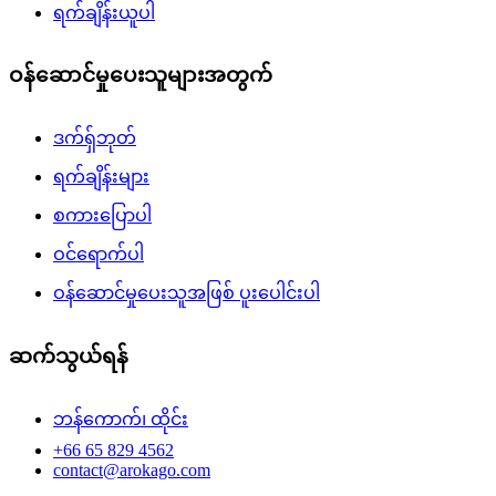
ရက်ချိန်းယူပါ
ဝန်ဆောင်မှုပေးသူများအတွက်
ဒက်ရှ်ဘုတ်
ရက်ချိန်းများ
စကားပြောပါ
ဝင်ရောက်ပါ
ဝန်ဆောင်မှုပေးသူအဖြစ် ပူးပေါင်းပါ
ဆက်သွယ်ရန်
ဘန်ကောက်၊ ထိုင်း
+66 65 829 4562
contact@arokago.com