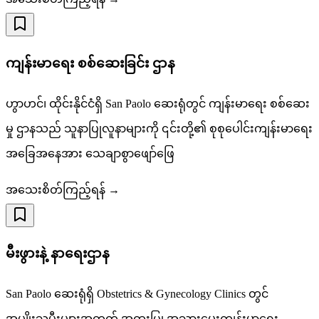
ကျန်းမာရေး စစ်ဆေးခြင်း ဌာန
ဟွာဟင်၊ ထိုင်းနိုင်ငံရှိ San Paolo ဆေးရုံတွင် ကျန်းမာရေး စစ်ဆေး
မှု ဌာနသည် သူနာပြုလူနာများကို ၎င်းတို့၏ စုစုပေါင်းကျန်းမာရေး
အခြေအနေအား သေချာစွာဖျော်ဖြေ
အသေးစိတ်ကြည့်ရန် →
မီးဖွားနဲ့ နာရေးဌာန
San Paolo ဆေးရုံရှိ Obstetrics & Gynecology Clinics တွင်
အမျိုးသမီးများအတွက် အထူးပြု အသားမွေးကျန်းမာရေး