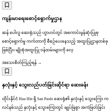
ကျန်းမာရေးစောင့်ရှောက်မှုဌာန
ဆန် ပေါလူ ဆေးရုံသည် ဟွာဟင်တွင် အကောင်းမွန်ဆုံးပြုစု
စောင့်ရှောက်မှု ကက်တာကို စီစဉ်ပေးနေသည့် အထူးပြုဌာနတစ်ခု
ဖြစ်ပြီး၊ မျိုးစုံအထူးပြု ဝန်ထမ်းများကို လေ့
အသေးစိတ်ကြည့်ရန် →
နှလုံးနှင့် သွေးလည်ပတ်ခြင်းဆိုင်ရာ ဆေးခန်း
ထိုင်းနိုင်ငံ Hua Hin ရှိ San Paolo ဆေးရုံ၏ နှလုံးနှင့် သွေးကြော က
လင်နစ်သည် နှလုံးနှင့် သွေးကြောတွင် ချုပ်မြဲစွာ အကဲဖြတ်ခြင်း