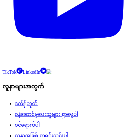
TikTok
LinkedIn
လူနာများအတွက်
ဒက်ရှ်ဘုတ်
ဝန်ဆောင်မှုပေးသူများ ရှာဖွေပါ
ဝင်ရောက်ပါ
လူနာအဖြစ် စာရင်းသွင်းပါ