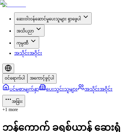
ဆေးဝါးဝန်ဆောင်မှုပေးသူများ ရှာဖွေပါ
အသိပညာ
ကုမ္ပဏီ
အသိုင်းအဝိုင်း
ဝင်ရောက်ပါ
အကောင့်ဖွင့်ပါ
ပင်မစာမျက်နှာ
ပေးသွင်းသူများ
အသိုင်းအဝိုင်း
အခြား
+
1
more
ဘန်ကောက် ခရစ်ယာန် ဆေးရုံ