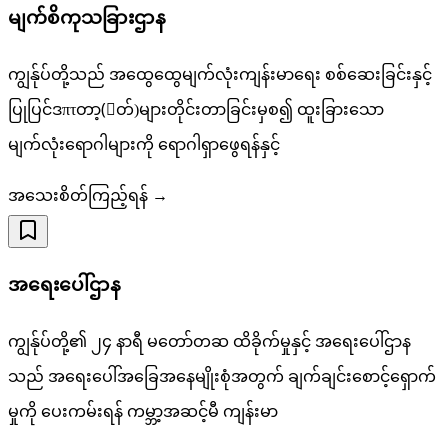
မျက်စိကုသခြားဌာန
ကျွန်ုပ်တို့သည် အထွေထွေမျက်လုံးကျန်းမာရေး စစ်ဆေးခြင်းနှင့်
ပြုပြင်ဒπτတာ့(ာတ်)များတိုင်းတာခြင်းမှစ၍ ထူးခြားသော
မျက်လုံးရောဂါများကို ရောဂါရှာဖွေရန်နှင့်
အသေးစိတ်ကြည့်ရန် →
အရေးပေါ်ဌာန
ကျွန်ုပ်တို့၏ ၂၄ နာရီ မတော်တဆ ထိခိုက်မှုနှင့် အရေးပေါ်ဌာန
သည် အရေးပေါ်အခြေအနေမျိုးစုံအတွက် ချက်ချင်းစောင့်ရှောက်
မှုကို ပေးကမ်းရန် ကမ္ဘာ့အဆင့်မီ ကျန်းမာ