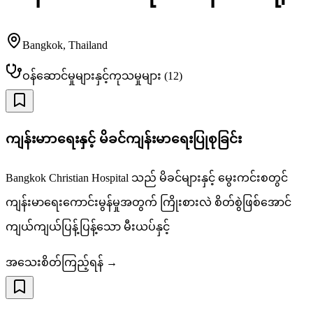
Bangkok
,
Thailand
ဝန်ဆောင်မှုများနှင့်ကုသမှုများ
(
12
)
ကျန်းမာာရေးနှင့် မိခင်ကျန်းမာရေးပြုစုခြင်း
Bangkok Christian Hospital သည် မိခင်များနှင့် မွေးကင်းစတွင်
ကျန်းမာရေးကောင်းမွန်မှုအတွက် ကြိုးစားလဲ စိတ်စွဲဖြစ်အောင်
ကျယ်ကျယ်ပြန့်ပြန့်သော မီးယပ်နှင့်
အသေးစိတ်ကြည့်ရန် →