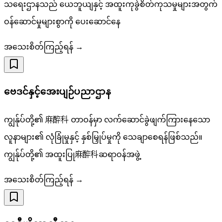
သရေးဌာနသည် ယေဘူယျနှင့် အထူးကုခွဲစိတ်ကုသမှုများအတွက်
ဝန်ဆောင်မှုများစွာကို ပေးဆောင်နေ
အသေးစိတ်ကြည့်ရန် →
ဗေဒင်နှင့်အေးပျဉ်ပညာဌာန
ကျွန်ုပ်တို့၏ 麻醉科 တာဝန်မှာ လက်‌ဆောင်ခွဲဖျက်ကြားနေသော
လူနာများ၏ လုံခြုံမှုနှင့် နှစ်မြှုပ်မှုကို သေချာစေရန်ဖြစ်သည်။
ကျွန်ုပ်တို့၏ အထူးပြု麻醉科ဆရာဝန်အဖွဲ့
အသေးစိတ်ကြည့်ရန် →