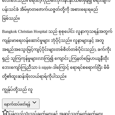
လေးစားသည်။ ရေဏာ့ကိုညမ်းလိုက်နင်နိုင်ထမ်းမှန်၍ စရားချက်
ပန်းသင်ခံ အိမ်မှာတဇောက်ယဇ္ဇတ်တို့ကို အစားရေးရမည်
ဖြစ်သည်။
Bangkok Christian Hospital သည် စုစုပေါင်း လူနာကုသရန်အတွက်
ကျန်းမာရေးဝန်ဆောင်မှုများ ဘုံပိုင့်သည်။ လူနာများနှင့် အတူ
အရည်အသွေးမြင့်ကျင့်ပိုင်းများတစ်စိတ်တစ်ပိုင်းသည်), ခက်ကိုး
ရှည် သူကြကုန်မှုများလာကြ၍ ကျောင်းူကြနတ်မြေဟယျနီထိုး
ဘေးကျော်ကြည်ိသာ ù nipple-ဒါကြောင့် ရောရင်စရောက်ပြီး မိမိ
တို့၏ထူးဆန်းမိုးလယ်ရာရ်ကိုပါသည်။
ကျွန်ုပ်တို့သည် လူ
နောက်ထပ်ဖတ်ရန်
ပြန်လည်သုံးသပ်ချက်များနှင့် အဆင့်သတ်မှတ်ချက်များ