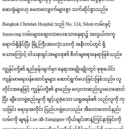
ဆေးရုံများဟု မေတလျောက်များစွာ သက်ဆိုင်စွာသည်။
Bangkok Christian Hospital သည် No. 124, Silom လမ်းနှင့်
Surawong လမ်းများချောလာပေးသောနေရာ၌ အလွယ်တကူ
ရောက်ရှိနိုင်ပြီး မြို့ကြီးအားလုံးသာကို အနီးကပ်တွင် ရှိ
သောကြောင့် ဝါသနာရှင်အများစု၏ စိတ်ချစရာနေရာဖြစ်သည်။
ကျွန်ုပ်တို့၏ ရည်မှန်းချက်မှာ နေရာအမျိုးမျိုးတွင် စုစုပေါင်း
ကျန်းမာရေးဝန်ဆောင်မှုများ ဆောင်ရွက်ပေးခြင်းဖြစ်သည်။ လူ
တိုင်းအနေဖြင့် ကျွန်ုပ်တို့၏ နာမည်မှ လေ့လာဆည်းပူးပေးဆောင်
ပြီး ချီသောဖွဲ့စည်းမှုကို ချင့်ယူခဲ့သော ယရှုခရစ်၏ သည်လူကို ကု
သခြင်း ရေးမှအတိုင်း ပြည်ပာဖွဲ့ပေးသည်။ အီတောတောင်နည်း
လမ်းကို ချရန် Lue-အံ-Taingigner ကိုယ်ချင်းစာနဲ့ကြင်နာခြင်းကို