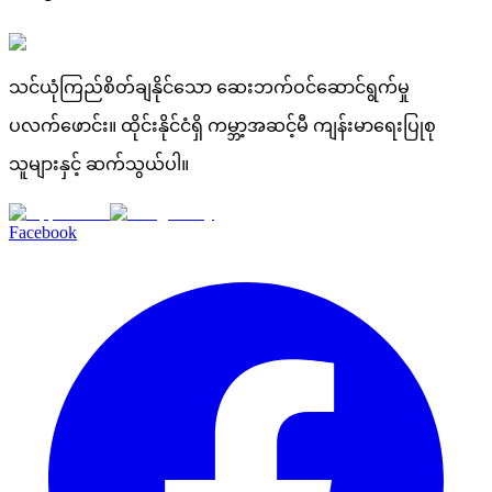
သင်ယုံကြည်စိတ်ချနိုင်သော ဆေးဘက်ဝင်ဆောင်ရွက်မှု
ပလက်ဖောင်း။ ထိုင်းနိုင်ငံရှိ ကမ္ဘာ့အဆင့်မီ ကျန်းမာရေးပြုစု
သူများနှင့် ဆက်သွယ်ပါ။
Facebook