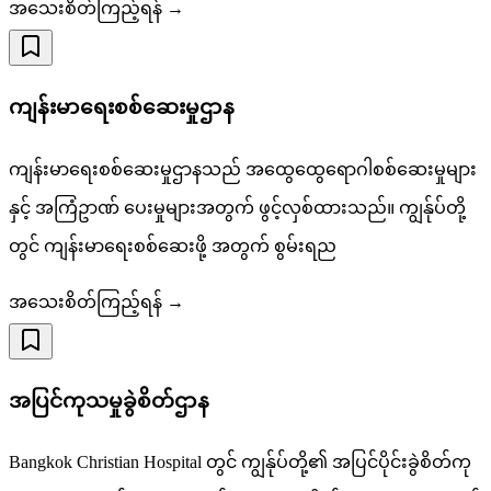
အသေးစိတ်ကြည့်ရန် →
ကျန်းမာရေးစစ်ဆေးမှုဌာန
ကျန်းမာရေးစစ်ဆေးမှုဌာနသည် အထွေထွေရောဂါစစ်ဆေးမှုများ
နှင့် အကြံဥာဏ် ပေးမှုများအတွက် ဖွင့်လှစ်ထားသည်။ ကျွန်ုပ်တို့
တွင် ကျန်းမာရေးစစ်ဆေးဖို့ အတွက် စွမ်းရည
အသေးစိတ်ကြည့်ရန် →
အပြင်ကုသမှုခွဲစိတ်ဌာန
Bangkok Christian Hospital တွင် ကျွန်ုပ်တို့၏ အပြင်ပိုင်းခွဲစိတ်ကု