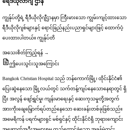
ရေဒီယိုလာဂျီ ဌာန
ကျွန်ုပ်တို့ရဲ့ ရီဒီယိုလိုဂျီဌာနမှာ ကြီးမားသော ကျွမ်းကျင့်ထားသော
ရီဒီယိုလိုဂျစ်များနှင့် ရောင်ခြည်နည်းပညာရှင်များဖြင့် ထောက်ပံ့
ပေးထားပါတယ်။ ကျွန်ုပ်တိ
အသေးစိတ်ကြည့်ရန် →
ဤပေးသွင်းသူအကြောင်း
Bangkok Christian Hospital သည် ဘန်ကောက်မြို့၊ ထိုင်းနိုင်ငံ၏
ပြေးဆွဲနေသော မြို့လယ်တွင် သက်တန့်ကျပ်နေသောနေရာတွင် ရှိ
ပြီး အလွန် ဖျော်ရွှင်မှု၊ ကျန်းမာရေးနှင့် ဆေးကုသမှုတို့အတွက်
အားကိုးချေမြှောက်ရပ်တည်နေသော ဆေးခန်းတစ်ခုဖြစ်သည်။
အမေရိကန် ပရက်များရှင် မစ်ရှင်နှင့် ထိုင်းနိုင်ငံရှိ ဘုရားကျောင်း
အဆောက်အဦးအများစုမှ တည်ထောင်ခဲ့သော အခွန်မဲကင်း