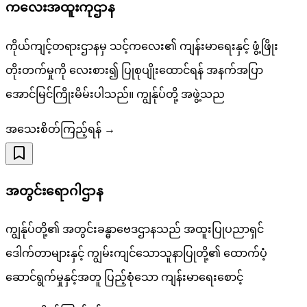
ကလေးအထူးကုဌာန
ကိုယ်ကျင့်တရားဌာနမှ သင့်ကလေး၏ ကျန်းမာရေးနှင့် ဖွံ့ဖြိုး
တိုးတက်မှုကို လေးစား၍ ပြုစုပျိုးထောင်ရန် အနက်အပြာ
အောင်မြင်ကြိုးမိမ်းပါသည်။ ကျွန်ုပ်တို့ အဖွဲ့သည
အသေးစိတ်ကြည့်ရန် →
အတွင်းရောဂါဌာန
ကျွန်ုပ်တို့၏ အတွင်းခန္ဓာဗေဒဌာနသည် အထူးပြုပညာရှင်
ဒေါက်တာများနှင့် ကျွမ်းကျင်သောသူနာပြုတို့၏ ထောက်ပံ့
ဆောင်ရွက်မှုနှင့်အတူ ပြည့်စုံသော ကျန်းမာရေးစောင့်