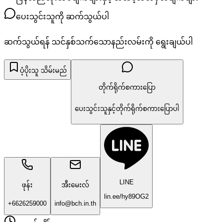
ပေးသွင်းသူကို ဆက်သွယ်ပါ
ဆက်သွယ်ရန် သင်နှစ်သက်သောနည်းလမ်းကို ရွေးချယ်ပါ
ပံ့ပိုးသူ သိမ်းမည်
တိုက်ရိုက်စကားပြော
ပေးသွင်းသူနှင့်တိုက်ရိုက်စကားပြောပါ
LINE
ဖုန်း
အီးမေးလ်
lin.ee/hy89OG2
+6626259000
info@bch.in.th