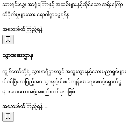
သားရင်းခွေ့၊ အာရုံကြောနှင့် အဆစ်များနှင့်ဆိုင်သော အရိုးကြော
ထိခိုက်မှုများအား ရောဂါရှာဖွေရန်နှ
အသေးစိတ်ကြည့်ရန် →
သွားဆေး‌ဌာန
ကျွန်တော်တို့ရဲ့ သွားနာရီဌာနတွင် အထူးသွားနှင့်ဆေးပညာရှင်များ
ပါဝင်ပြီး အပြည့်အဝ သွားနှင့်ပါးစပ်ကျန်းမာရေးစောင့်ရှောက်မှု
များပေးသောအဖွဲ့အစည်းတစ်ခုအဖြစ်
အသေးစိတ်ကြည့်ရန် →