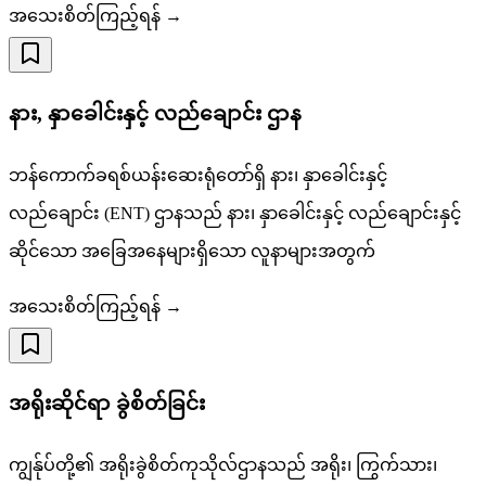
အသေးစိတ်ကြည့်ရန် →
နား, နှာခေါင်းနှင့် လည်ချောင်း ဌာန
ဘန်ကောက်ခရစ်ယန်းဆေးရုံတော်ရှိ နား၊ နှာခေါင်းနှင့်
လည်ချောင်း (ENT) ဌာနသည် နား၊ နှာခေါင်းနှင့် လည်ချောင်းနှင့်
ဆိုင်သော အခြေအနေများရှိသော လူနာများအတွက်
အသေးစိတ်ကြည့်ရန် →
အရိုးဆိုင်ရာ ခွဲစိတ်ခြင်း
ကျွန်ုပ်တို့၏ အရိုးခွဲစိတ်ကုသိုလ်ဌာနသည် အရိုး၊ ကြွက်သား၊