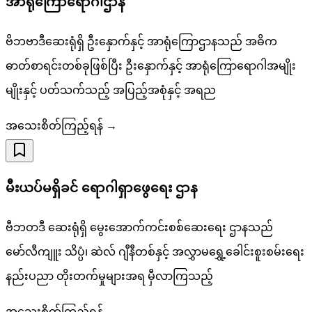
အာရုံကြောရောဂါဌာန
ဗိဘဗာဒီဆေးရုံရှိ ဦးနှောက်နှင့် အာရုံကြောဌာနသည် အဓိက
ဓာတ်စာရင်းတစ်ခုဖြစ်ပြီး ဦးနှောက်နှင့် အာရုံကြောရောဂါအမျိုး
မျိုးနှင့် ပတ်သက်သည့် အပြည့်အစုံနှင့် အရည
အသေးစိတ်ကြည့်ရန် →
မီးယပ်မရှိခင် ရောဂါရှာဖွေရေး ဌာန
ဗီဘဝာဒီ ဆေးရုံရှိ မွေးအောက်ကင်းစစ်ဆေးရေး ဌာနသည်
မော်လီကျူး သိပ္ပံ၊ ဆဲလ် ဂျီနီတစ်နှင့် အလွှာမရွှေ့ခေါင်းစူးစမ်းရေး
နည်းပညာ တိုးတက်မှုများအရ မှီလာကြသည့်
အသေးစိတ်ကြည့်ရန် →