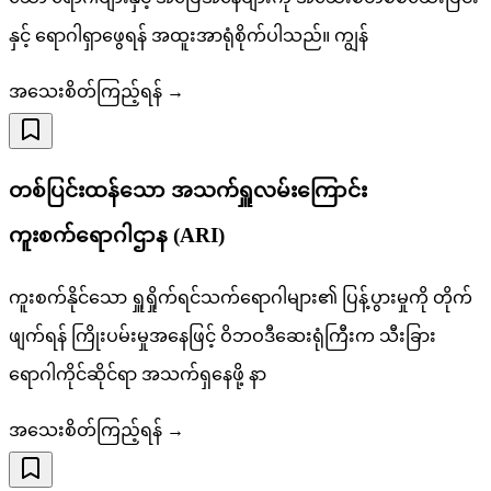
နှင့် ရောဂါရှာဖွေရန် အထူးအာရုံစိုက်ပါသည်။ ကျွန်
အသေးစိတ်ကြည့်ရန် →
တစ်ပြင်းထန်သော အသက်ရှူလမ်းကြောင်း
ကူးစက်ရောဂါဌာန (ARI)
ကူးစက်နိုင်သော ရှူရှိုက်ရင်သက်ရောဂါများ၏ ပြန့်ပွားမှုကို တိုက်
ဖျက်ရန် ကြိုးပမ်းမှုအနေဖြင့် ဝိဘဝဒီဆေးရုံကြီးက သီးခြား
ရောဂါကိုင်ဆိုင်ရာ အသက်ရှနေဖို့ နာ
အသေးစိတ်ကြည့်ရန် →