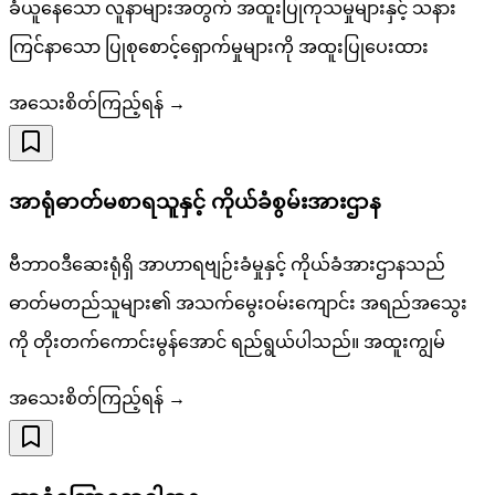
ခံယူနေသော လူနာများအတွက် အထူးပြုကုသမှုများနှင့် သနား
ကြင်နာသော ပြုစုစောင့်ရှောက်မှုများကို အထူးပြုပေးထား
အသေးစိတ်ကြည့်ရန် →
အာရုံဓာတ်မစာရသူနှင့် ကိုယ်ခံစွမ်းအားဌာန
ဗီဘာဝဒီဆေးရုံရှိ အာဟာရဗျဉ်းခံမှုနှင့် ကိုယ်ခံအားဌာနသည်
ဓာတ်မတည်သူများ၏ အသက်မွေးဝမ်းကျောင်း အရည်အသွေး
ကို တိုးတက်ကောင်းမွန်အောင် ရည်ရွယ်ပါသည်။ အထူးကျွမ်
အသေးစိတ်ကြည့်ရန် →