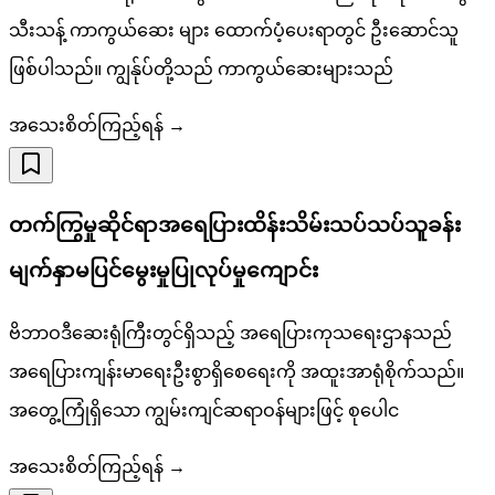
သီးသန့် ကာကွယ်ဆေး များ ထောက်ပံ့ပေးရာတွင် ဦးဆောင်သူ
ဖြစ်ပါသည်။ ကျွန်ုပ်တို့သည် ကာကွယ်ဆေးများသည်
အသေးစိတ်ကြည့်ရန် →
တက်ကြွမှုဆိုင်ရာအရေပြားထိန်းသိမ်းသပ်သပ်သူခန်း
မျက်နှာမပြင်မွေးမှုပြုလုပ်မှုကျောင်း
ဗိဘာဝဒီဆေးရုံကြီးတွင်ရှိသည့် အရေပြားကုသရေးဌာနသည်
အရေပြားကျန်းမာရေးဦးစွာရှိစေရေးကို အထူးအာရုံစိုက်သည်။
အတွေ့ကြုံရှိသော ကျွမ်းကျင်ဆရာဝန်များဖြင့် စုပေါင
အသေးစိတ်ကြည့်ရန် →