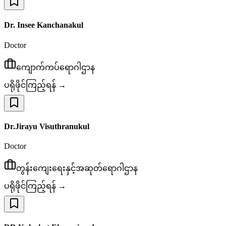
Dr. Insee Kanchanakul
Doctor
ကျောက်ကပ်ရောဂါဌာန
ပရိုဖိုင်ကြည့်ရန် →
Dr.Jirayu Visuthranukul
Doctor
တွန်းကျေးရေးနှင့်အဆုတ်ရောဂါဌာန
ပရိုဖိုင်ကြည့်ရန် →