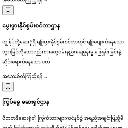
မွေးဖွားနိုင်စွမ်းစင်တာဌာန
ကျွန်ုပ်တို့ဆေးရုံရှိ မျိုးပွားနိုင်စွမ်းစင်တာတွင် မျိုးပျောက်နေသော
ဘွားမြင်လိုသောရည်းစားတွေဝမ်းနည်းချေမှုန်းမှု ဖြေရှင်းခြင်းနဲ့
ဆိုင်းရောက်နေသော ပတ်
အသေးစိတ်ကြည့်ရန် →
ကြွပ်ခွေ ဆေးရှင်ဌာန
ဗီဘဝာဒီဆေးရုံ၏ ကြွက်သားများကင်နစ်၌ အရည်အချင်းပြည့်မီ