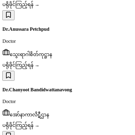
ပရိုဖိုင်ကြည့်ရန် →
Dr.Anussara Petchpud
Doctor
သွေးရာဂါစိတ်ကုဋ္ဌာန
ပရိုဖိုင်ကြည့်ရန် →
Dr.Chanyoot Bandidwattanavong
Doctor
အော်နာကာလိဋီဌာန
ပရိုဖိုင်ကြည့်ရန် →