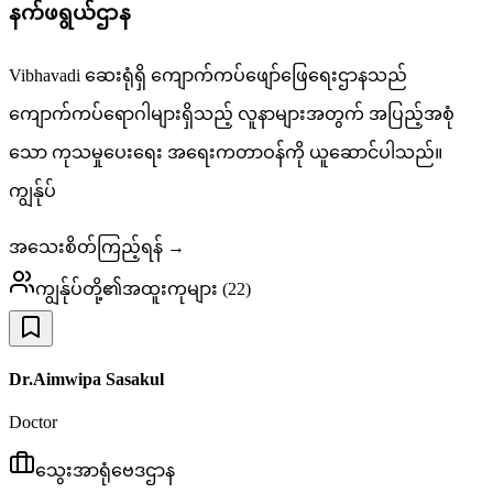
နက်ဖရွယ်ဌာန
Vibhavadi ဆေးရုံရှိ ကျောက်ကပ်ဖျော်ဖြေရေးဌာနသည်
ကျောက်ကပ်ရောဂါများရှိသည့် လူနာများအတွက် အပြည့်အစုံ
သော ကုသမှုပေးရေး အရေးကတာဝန်ကို ယူဆောင်ပါသည်။
ကျွန်ုပ်
အသေးစိတ်ကြည့်ရန် →
ကျွန်ုပ်တို့၏အထူးကုများ
(
22
)
Dr.Aimwipa Sasakul
Doctor
သွေးအာရုံဗေဒဌာန