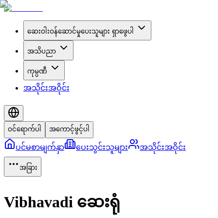
ဆေးဝါးဝန်ဆောင်မှုပေးသူများ ရှာဖွေပါ
အသိပညာ
ကုမ္ပဏီ
အသိုင်းအဝိုင်း
ဝင်ရောက်ပါ
အကောင့်ဖွင့်ပါ
ပင်မစာမျက်နှာ
ပေးသွင်းသူများ
အသိုင်းအဝိုင်း
အခြား
Vibhavadi ဆေးရုံ