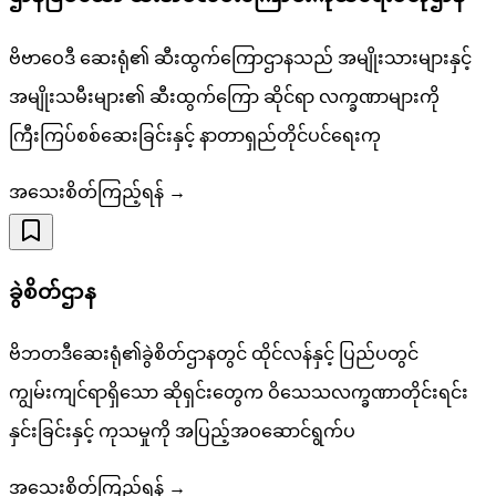
ဗိဗာဝေဒီ ဆေးရုံ၏ ဆီးထွက်ကြောဌာနသည် အမျိုးသားများနှင့်
အမျိုးသမီးများ၏ ဆီးထွက်ကြော ဆိုင်ရာ လက္ခဏာများကို
ကြီးကြပ်စစ်ဆေးခြင်းနှင့် နာတာရှည်တိုင်ပင်ရေးကု
အသေးစိတ်ကြည့်ရန် →
ခွဲစိတ်ဌာန
ဗိဘဝာဒီဆေးရုံ၏ခွဲစိတ်ဌာနတွင် ထိုင်လန်နှင့် ပြည်ပတွင်
ကျွမ်းကျင်ရာရှိသော ဆိုရှင်းတွေက ဝိသေသလက္ခဏာတိုင်းရင်း
နှင်းခြင်းနှင့် ကုသမှုကို အပြည့်အဝဆောင်ရွက်ပ
အသေးစိတ်ကြည့်ရန် →