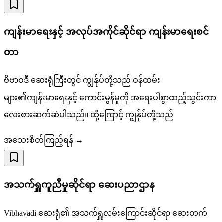
ကျန်းမာရေးနှင့် အလုပ်အကိုင်ဆိုင်ရာ ကျန်းမာရေးစင်
တာ
ဗိဗာဝဒီ ဆေးရုံကြီးတွင် ကျွန်ုပ်တို့သည် ဝန်ထမ်း
များ၏ကျန်းမာရေးနှင့် ကောင်းမွန်မှုကို အရေးပါစွာထည့်သွင်းကာ
လေးစားဆက်ဆံပါသည်။ ထို့ကြောင့် ကျွန်ုပ်တို့သည်
အသေးစိတ်ကြည့်ရန် →
အသက်ရှူကူညီမှုဆိုင်ရာ ဆေးပညာဌာန
Vibhavadi ဆေးရုံ၏ အသက်ရှူလမ်းကြောင်းဆိုင်ရာ ဆေးတက်