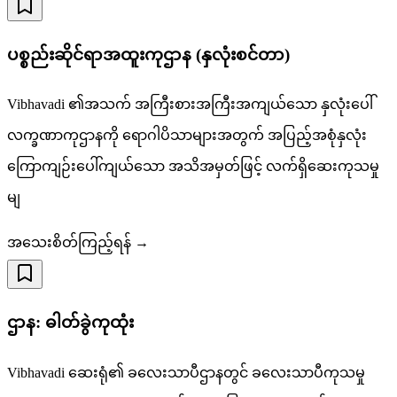
ပစ္စည်းဆိုင်ရာအထူးကုဌာန (နှလုံးစင်တာ)
Vibhavadi ၏အသက် အကြီးစားအကြီးအကျယ်သော နှလုံးပေါ်
လက္ခဏာကုဌာနကို ရောဂါပိသာများအတွက် အပြည့်အစုံနှလုံး
ကြောကျဉ်းပေါ်ကျယ်သော အသိအမှတ်ဖြင့် လက်ရှိဆေးကုသမှု
မျ
အသေးစိတ်ကြည့်ရန် →
ဌာန: ဓါတ်ခွဲကုထုံး
Vibhavadi ဆေးရုံ၏ ခလေးသာပီဌာနတွင် ခလေးသာပီကုသမှု