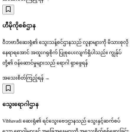
ဟီမိုကိုစစ်ဌာန
ဝီဘဗာဒီဆေးရုံ၏ သွေးသန့်စင်ဌာနသည် လူနာများကို မိသားစုလို
နေရာရအောင် အထူးဂရုစိုက် ပြုစုပေးလျက်ရှိပါသည်။ ကျွန်ုပ်
တို့၏ ဝန်ဆောင်မှုများသည် ရောဂါ ရှာဖွေရန်
အသေးစိတ်ကြည့်ရန် →
သွေးရောဂါဌာန
Vibhavadi ဆေးရုံ၏ ရင်သွေးဗေဒဌာနသည် သွေးနှင့်ဆက်စပ်
သော ရောဂါများနှင့် အခြေအနေများကို အသေးစိတ်စစ်ဆေးခြင်း