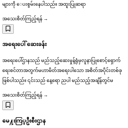
များကို ေပးစွမ်းနေပါသည်။ အထူးပြုဆရာ
အသေးစိတ်ကြည့်ရန် →
အရေးပေါ် ဆေးခန်း
အရေးပေါ်ဌာနသည် မည်သည့်ဆေးမှုန့်ရုံမှလူနာပြုစောင့်ရှောက်
ရေးစင်တာအတွက်မဟာမိတ်အရေးပါသော အစိတ်အပိုင်းတစ်ခု
ဖြစ်ပါသည်။ ၎င်းသည် နေ့ရော ညပါ မည်သည့်အချိန်တွင်မ
အသေးစိတ်ကြည့်ရန် →
မေ႔းကြပ္ဦးစီးဌာန