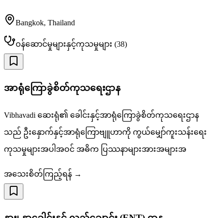
Bangkok
,
Thailand
ဝန်ဆောင်မှုများနှင့်ကုသမှုများ
(
38
)
အာရုံကြောခွဲစိတ်ကုသရေးဌာန
Vibhavadi ဆေးရုံ၏ ခေါင်းနှင့်အာရုံကြောခွဲစိတ်ကုသရေးဌာန
သည် ဦးနှောက်နှင့်အာရုံကြောဗျူဟာကို ကွယ်မျှော်ကူးသန်းရေး
ကုသမှုများအပါအဝင် အဓိက ပြဿနာများအားအများအ
အသေးစိတ်ကြည့်ရန် →
နား၊ နှာခေါင်းနှင့် လည်ချောင်း (ENT) ဌာန