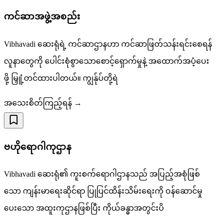
ကင်ဆာအဖွဲ့အစည်း
Vibhavadi ဆေးရုံရဲ့ ကင်ဆာဌာနဟာ ကင်ဆာဖြတ်သန်းရင်းစေရန်
လူနာတွေကို ပေါင်းစုံစွာသောစောင့်ရှောက်မှုနဲ့ အထောက်အပံ့ပေး
ဖို့ မြှူံ့တင်ထားပါတယ်။ ကျွန်ုပ်တို့ရဲ
အသေးစိတ်ကြည့်ရန် →
ဗဟိုရောဂါကုဌာန
Vibhavadi ဆေးရုံ၏ ကူးစက်ရောဂါဌာနသည် အပြည့်အစုံဖြစ်
သော ကျန်းမာရေးဆိုင်ရာ ပြုပြင်ထိန်းသိမ်းရေးကို ဝန်ဆောင်မှု
ပေးသော အထူးကုဌာနဖြစ်ပြီး ကိုယ်ခန္ဓာအတွင်းပိ