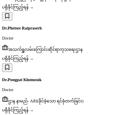
ပရိုဖိုင်ကြည့်ရန် →
Dr.Phetsee Ratpraserh
Doctor
အသက်ရှူလမ်းကြောင်းဆိုင်ရာကုသရေးဌာန
ပရိုဖိုင်ကြည့်ရန် →
Dr.Pongpat Klumusuk
Doctor
ဌာန နာမည်- ARI(ခိုင်ခံ့သော ရင်ခုံတက်ခြင်း)
ပရိုဖိုင်ကြည့်ရန် →