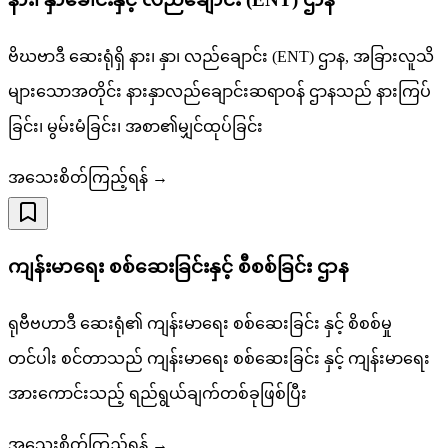
ဗိဃဗာဒီ ဆေးရုံရှိ နား၊ နှာ၊ လည်ချောင်း (ENT) ဌာန, အခြားလူသိ
များသောအတိုင်း နားနှာလည်ချောင်းဆရာဝန် ဌာနသည် နားကြပ်
ခြင်း၊ မွမ်းမံခြင်း၊ အစာ၏မျှင်ထုပ်ခြင်း
အသေးစိတ်ကြည့်ရန် →
ကျန်းမာရေး စစ်ဆေးခြင်းနှင့် စီစစ်ခြင်း ဌာန
ရုဗီဗဟာဒီ ဆေးရုံ၏ ကျန်းမာရေး စစ်ဆေးခြင်း နှင့် စိစစ်မှု
တင်ပါး စင်တာသည် ကျန်းမာရေး စစ်ဆေးခြင်း နှင့် ကျန်းမာရေး
အားကောင်းသည့် ရည်ရွယ်ချက်တစ်ခုဖြစ်ပြီး
အသေးစိတ်ကြည့်ရန် →