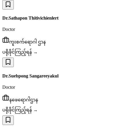
Dr.Sathapon Thitivichienlert
Doctor
ကူးစက်ရောဂါ ဌာန
ပရိုဖိုင်ကြည့်ရန် →
Dr.Suebpong Sangareeyakul
Doctor
နဖေရောဂါဌာန
ပရိုဖိုင်ကြည့်ရန် →