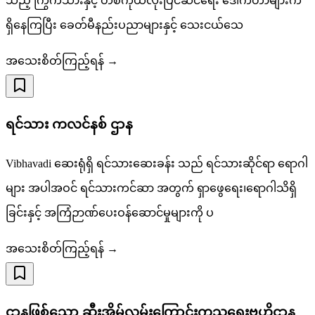
သည့် ကြွက်သားနှင့် တစ်ကိုယ်လုံးပြင်ဆင်ရေး ဒေါက်တာများက
ရှိနေကြပြီး ခေတ်မီနည်းပညာများနှင့် သေးငယ်သေ
အသေးစိတ်ကြည့်ရန် →
ရင်သား ကလင်နစ် ဌာန
Vibhavadi ဆေးရုံရှိ ရင်သားဆေးခန်း သည် ရင်သားဆိုင်ရာ ရောဂါ
များ အပါအဝင် ရင်သားကင်ဆာ အတွက် ရှာဖွေရေး၊ရောဂါသိရှိ
ခြင်းနှင့် အကြံဉာဏ်ပေးဝန်ဆောင်မှုများကို ပ
အသေးစိတ်ကြည့်ရန် →
ဌာနဖြစ်သော ဆီးအိမ်လမ်းကြောင်းကုသရေးဗဟိုဌာန