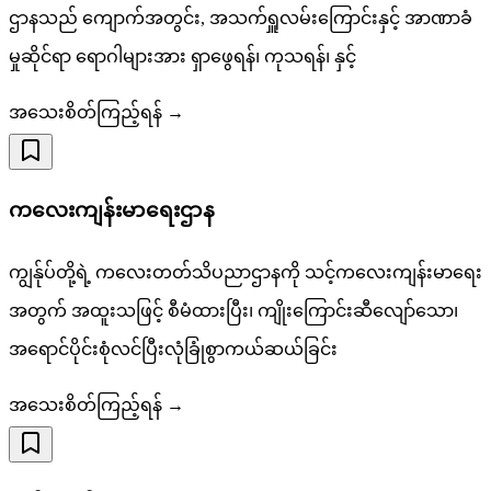
ဌာနသည် ကျောက်အတွင်း, အသက်ရှူလမ်းကြောင်းနှင့် အာဏာခံ
မှုဆိုင်ရာ ရောဂါများအား ရှာဖွေရန်၊ ကုသရန်၊ နှင့်
အသေးစိတ်ကြည့်ရန် →
ကလေးကျန်းမာရေးဌာန
ကျွန်ုပ်တို့ရဲ့ ကလေးတတ်သိပညာဌာနကို သင့်ကလေးကျန်းမာရေး
အတွက် အထူးသဖြင့် စီမံထားပြီး၊ ကျိုးကြောင်းဆီလျော်သော၊
အရောင်ပိုင်းစုံလင်ပြီးလုံခြုံစွာကယ်ဆယ်ခြင်း
အသေးစိတ်ကြည့်ရန် →