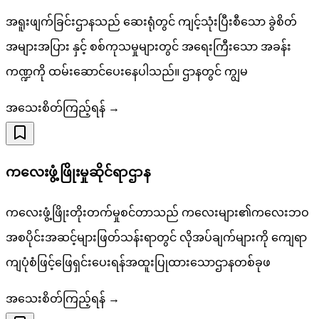
အရူးဖျက်ခြင်းဌာနသည် ဆေးရုံတွင် ကျင့်သုံးပြီးစီသော ခွဲစိတ်
အများအပြား နှင့် စစ်ကုသမှုများတွင် အရေးကြီးသော အခန်း
ကဏ္ဍကို ထမ်းဆောင်ပေးနေပါသည်။ ဌာနတွင် ကျွမ
အသေးစိတ်ကြည့်ရန် →
ကလေးဖွံ့ဖြိုးမှုဆိုင်ရာဌာန
ကလေးဖွံ့ဖြိုးတိုးတက်မှုစင်တာသည် ကလေးများ၏ကလေးဘဝ
အစပိုင်းအဆင့်များဖြတ်သန်းရာတွင် လိုအပ်ချက်များကို ကျေရာ
ကျပုံစံဖြင့်ဖြေရှင်းပေးရန်အထူးပြုထားသောဌာနတစ်ခုဖ
အသေးစိတ်ကြည့်ရန် →