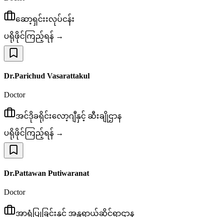
ဆော့ရှင်းးလုပ်ငန်း
ပရိုဖိုင်ကြည့်ရန် →
Dr.Parichud Vasarattakul
Doctor
အင်ဒိုခရိုင်းလော့ဂျီနှင့် ဆီးချိုဌာန
ပရိုဖိုင်ကြည့်ရန် →
Dr.Pattawan Putiwaranat
Doctor
အာရုံပြုခြင်းနှင့် အန္တရာယ်ဆိုင်ရာဌာန