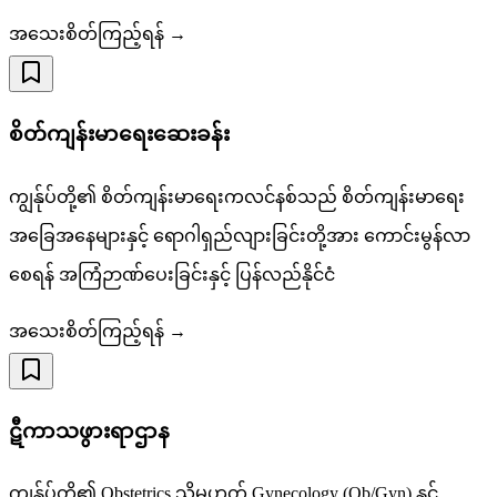
အသေးစိတ်ကြည့်ရန် →
စိတ်ကျန်းမာရေးဆေးခန်း
ကျွန်ုပ်တို့၏ စိတ်ကျန်းမာရေးကလင်နစ်သည် စိတ်ကျန်းမာရေး
အခြေအနေများနှင့် ရောဂါရှည်လျားခြင်းတို့အား ကောင်းမွန်လာ
စေရန် အကြံဉာဏ်ပေးခြင်းနှင့် ပြန်လည်နိုင်ငံ
အသေးစိတ်ကြည့်ရန် →
ဋီကာသဖွားရာဌာန
ကျွန်ုပ်တို့၏ Obstetrics သို့မဟုတ် Gynecology (Ob/Gyn) နှင့်