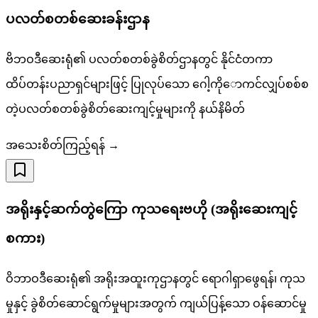
ပလတ်စတစ်ဆေးခန်းဌာန
ဗိဘဝဒီဆေးရုံ၏ ပလတ်စတစ်ခွဲစိတ်ဌာနတွင် နိုင်ငံတကာ
ထိပ်တန်းပညာရှင်များဖြင့် ပြုလုပ်သော ဂေါ့ကိုောကင်လျှပ်စစ်စ
တဲ့ပလတ်စတစ်ခွဲစိတ်ဆေးကျင့်မှုများကို နယ်နိမိတ်
အသေးစိတ်ကြည့်ရန် →
အရိုးနှင့်ဆက်တွဲကြော ကုသရေးဗဟို (အရိုးဆေးကျင့်
စကား)
ဝိဘာဝဒီဆေးရုံ၏ အရိုးအထူးကုဌာနတွင် ရောဂါရှာဖွေရန်၊ ကုသ
မှုနှင့် ခွဲစိတ်ဆောင်ရွက်မှုများအတွက် ကျယ်ပြန့်သော ဝန်ဆောင်မှု