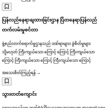
ပြန်လည်နေရာချထားခြင်းဌာန ပြိတနေရာပြန်လည်
တက်လမ်းမှုစင်တာ
ဖွဲ့စည်းတက်ရောက်မှုဌာနသည် ဒဏ်ရာများ၊ ခွဲစိတ်မှုများ
သို့မဟုတ် ကြီးကျယ်သော ကြောင့် ကြောင့် ကြီးကျယ်သော
ကြောင့် ကြီးကျယ်သော ကြောင့် ကြီးကျယ်သော ကြောင့်
အသေးစိတ်ကြည့်ရန် →
သွားတတ်ကျောင်း
သွားဆေးခန်းက ဘက်စုံဖွံ့ဖြိုးမှုနေရာများသာမတူ အထွေထွဲ့သွား