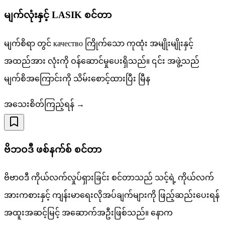
မျက်လုံးနှင့် LASIK စင်တာ
မျက်စိရာ တွင် качество ကြိုက်သော ကုထုံး အမျိုးမျိုးနှင့်
အထည်အား လုံးကို ဝန်ဆောင်မှုပေးရှိသည်။ ၎င်း အဖွဲ့သည်
မျက်စိအကြောင်းကို သိမ်းစောင့်ထားပြီး မြီန
အသေးစိတ်ကြည့်ရန် →
ဗိဘဝဒီ ဖစ်နက်စ် စင်တာ
ဗိဗာဝဒီ ကိုယ်လက်လှုပ်ရှားခြင်း စင်တာသည် သင့်ရဲ့ ကိုယ်လက်
အားကစားနှင့် ကျန်းမာရေးလိုအပ်ချက်များကို ဖြည့်ဆည်းပေးရန်
အထူးအဆင့်မြင့် အဆောက်အဦးဖြစ်သည်။ နောက