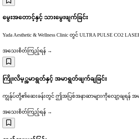
မွေးအတောင့်နှင့် သားမွေးဖျက်ခြင်း
Yada Aesthetic & Wellness Clinic တွင် ULTRA PULSE CO2 LASER
အသေးစိတ်ကြည့်ရန် →
ကြိုးလိမ့္အမာရွတ်နှင့် အမာရွတ်ဖျက်ချခြင်း
ကျွန်ုပ်တို့၏ဆေးခန်းတွင် ဤအပြစ်အနာဆာများကိုလျော့ချရန် အမျိ
အသေးစိတ်ကြည့်ရန် →