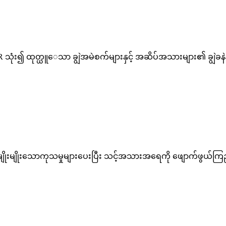
 သုံး၍ ထုတ္ယူေသာ ချွဲအမဲစက်များနှင့် အဆိပ်အသားများ၏ ချွဲခနဲန
ုးမျိုးသောကုသမှုများပေးပြီး သင့်အသားအရေကို ဖျောက်ဖွယ်ကြည့်နိ