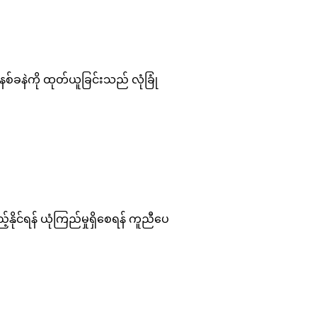
စ်ခနဲကို ထုတ်ယူခြင်းသည် လုံခြုံ
ုင်ရန် ယုံကြည်မှုရှိစေရန် ကူညီပေ