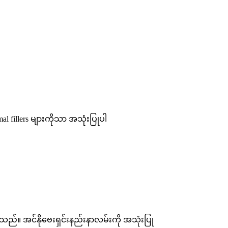
 fillers များကိုသာ အသုံးပြုပါ
်။ အင်နိုဗေးရှင်းနည်းနာလမ်းကို အသုံးပြု