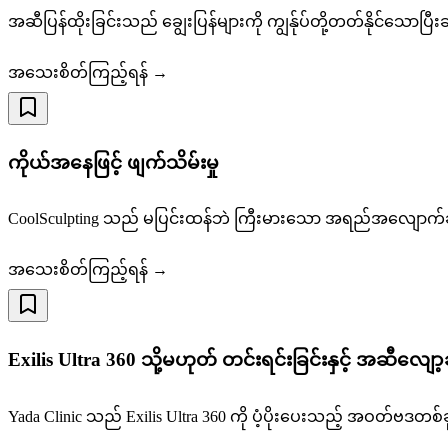
အဆီပြန်ထိုးခြင်းသည် ချွေးပြန်များကို ကျွန်ုပ်တို့တတ်နိုင်သောပြ
အသေးစိတ်ကြည့်ရန် →
ကိုယ်အနေဖြင့် ဖျက်သိမ်းမှု
CoolSculpting သည် မပြင်းထန်ဘဲ ကြီးမားသော အရည်အလျောက်ဆဲလ်မ
အသေးစိတ်ကြည့်ရန် →
Exilis Ultra 360 သို့မဟုတ် တင်းရင်းခြင်းနှင့် အဆီလျေ
Yada Clinic သည် Exilis Ultra 360 ကို ပံ့ပိုးပေးသည့် အဝတ်ဗဒတစ်ခု