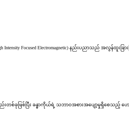
(High Intensity Focused Electromagnetic) နည်းပညာသည် အလွန်ထူးခြ
ည်းတစ်ခုဖြစ်ပြီး ခန္ဓာကိုယ်ရဲ့ သဘာဝအစားအပျော့မှုရှိစေသည့် ဟေ