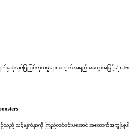
က်နှာပုံသွင်ပြုပြင်ကုသမှုများအတွက် အရည်အသွေးအမြင့်ဆုံး dermal
oosters
စဉ်သည် သင့်မျက်နှာကို ကြည်လင်ဝင်းပအောင် အထောက်အကူပြုပါသည