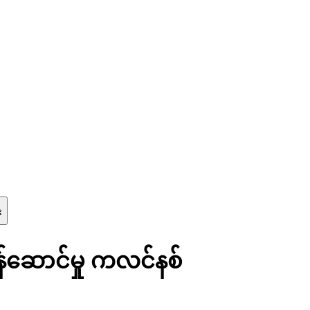
း
န်ဆောင်မှု ကလင်နစ်