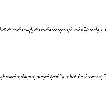
ဌာန်ကို တိုးတက်စေမည့် ထိရောက်သောကုသနည်းတစ်ခုဖြစ်သည်။ P Blin
a နှင့် အနက်ကွက်များကို အတွက် စုံလင်ပြီး တစ်ကိုယ်ရည်သင့်သလို