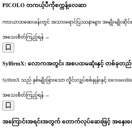
PICOLO တကယ့်ပီကိုစက္ကန့်လေဆာ
ကားယာဒာဆေးခန်းတွင် အသားရောင်ပြဿနာများ အမျိုးမျိုးဆိုင်
အသေးစိတ်ကြည့်ရန် →
SylfirmX: လောကအတွင်း အစပထမဆုံးနှင့် တစ်ခုတည်းသေ
SylfirmX သည် နှစ်မျိုးခြားသော လှိုင်းလျှပ်စစ်နှုန်းနှင့် micro
အသေးစိတ်ကြည့်ရန် →
အကြောင်းအရင်းအတွက် တောက်လုပ်ဆေးဖြင့် အနှေးလျေ