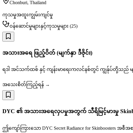
Chonburi
,
Thailand
ကုသမှုအထူးကျွမ်းကျင်မှု
ဝန်ဆောင်မှုများနှင့်ကုသမှုများ
(
25
)
အသားအရေ ဖြည့်ဝိတ် (မျက်နှာ ဒီဇိုင်း)
ရဒါ အင်သက်ထစ် နှင့် ကျန်းမာရေးကလင်နစ်တွင် ကျွန်ုပ်တို့သည် မျ
အသေးစိတ်ကြည့်ရန် →
DYC ၏ အသားအရေလှပမှုအတွက် သီရိမြင့်မားမှု Skinb
ဤကျော်ကြားသော DYC Secret Radiance for Skinboosters အစီအ