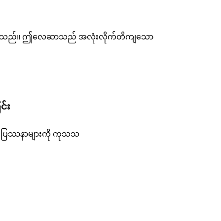
ု ပေးအပ်သည်။ ဤလေဆာသည် အလုံးလိုက်တိကျသော
င်း
အရေပြားပြဿနာများကို ကုသသ