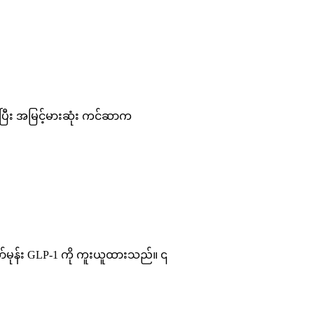
ားပြီး အမြင့်မားဆုံး ကင်ဆာက
ာ်မုန်း GLP-1 ကို ကူးယူထားသည်။ ၎