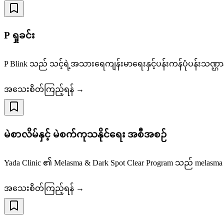
P ရှုခင်း
P Blink သည် သင့်ရဲ့အသားရေကျန်းမာရေးနှင့်ပန်းကန်ပုံပန်းသဏ္
အသေးစိတ်ကြည့်ရန် →
မဲစာလိမ်နှင့် မဲစက်ကုသနိုင်ရေး အစီအစဉ်
Yada Clinic ၏ Melasma & Dark Spot Clear Program သည် melasm
အသေးစိတ်ကြည့်ရန် →