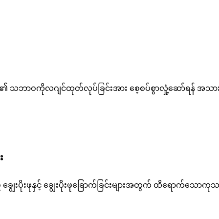
ိုယ်ခန္ဓာ၏ သဘာဝကိုလဂျင်ထုတ်လုပ်ခြင်းအား စေ့စပ်စွာလှုံ့ဆော
း
ချွေးပိုးဖုနှင့် ချွေးပိုးဖုခြောက်ခြင်းများအတွက် ထိရောက်သောကု