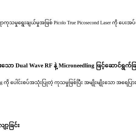
ရာကုသမှုရွေးချယ်မှုအဖြစ် Picolo True Picosecond Laser ကိ
ာ Dual Wave RF နဲ့ Microneedling ဖြင့်ဆောင်ရွက်ခြ
needling ကို ပေါင်းစပ်အသုံးပြုတဲ့ ကုသမှုဖြစ်ပြီး အမျိုးမျိုးသော 
ာ့ခြင်း