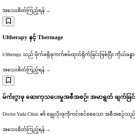
အသေးစိတ်ကြည့်ရန် →
Ultherapy နှင့် Thermage
Ultherapy သည် မိုက်ခရိုဖုကက်စမ်ထုတ်ရိုက်ခြင်းဖြစ်ပြီး က
အသေးစိတ်ကြည့်ရန် →
မ်က်ႏွာဖု ဆေးကုသပေးမှုအစီအစဉ်၊ အမာရွတ် ဖျက်ခြင်
Doctor Yada Clinic ၏ ချွေးပိုးဖုကိုကင်းစင်စေသော အစီအစဉ်သည် 
အသေးစိတ်ကြည့်ရန် →