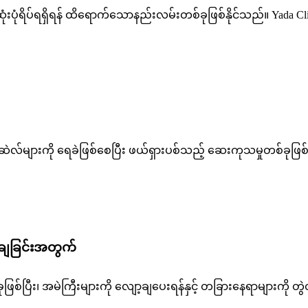
ီးဆုံးပုံရိပ်ရရှိရန် ထိရောက်သောနည်းလမ်းတစ်ခုဖြစ်နိုင်သည်။ Yada 
ျားကို ရေခဲဖြစ်စေပြီး ဖယ်ရှားပစ်သည့် ဆေးကုသမှုတစ်ခုဖြစ်သည်
ာ့ချခြင်းအတွက်
ဖြစ်ပြီး၊ အမဲကြီးများကို လျော့ချပေးရန်နှင့် တခြားနေရာများကို တွဲတ