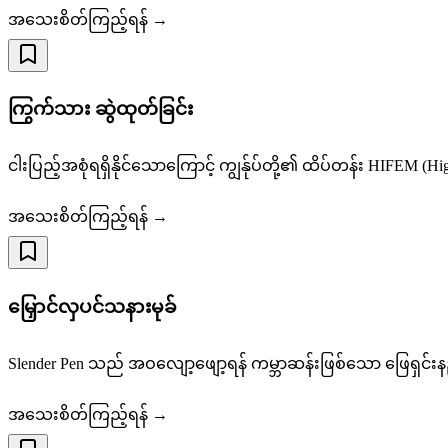
အသေးစိတ်ကြည့်ရန် →
ကြွက်သား ဆွဲထုတ်ခြင်း
ငါးပြည့်အစုံရရှိနိုင်သောကြောင့် ကျွန်ုပ်တို့၏ ထိပ်တန်း HIFEM 
အသေးစိတ်ကြည့်ရန် →
မြှောင်လှပင်သနားမုခ်
Slender Pen သည် အဝလျော့ဖျော့ရန် ကမ္ဘာဆန်းဖြစ်သော ဖြေရှင်းန
အသေးစိတ်ကြည့်ရန် →