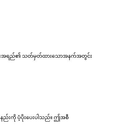
်ရန် အသားအရည်၏ သတ်မှတ်ထားသောအနက်အတွင်း
သနည်းကို ပံ့ပိုးပေးပါသည်။ ဤအစီ