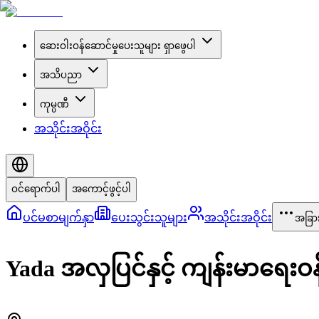
ဆေးဝါးဝန်ဆောင်မှုပေးသူများ ရှာဖွေပါ
အသိပညာ
ကုမ္ပဏီ
အသိုင်းအဝိုင်း
ဝင်ရောက်ပါ
အကောင့်ဖွင့်ပါ
ပင်မစာမျက်နှာ
ပေးသွင်းသူများ
အသိုင်းအဝိုင်း
အခြာ
Yada အလှပြင်နှင့် ကျန်းမာရေးဝ