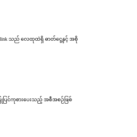
k သည် လေထုထဲရှိ ဓာတ်ငွေ့နှင့် အစို
 ပြုပြင်ကုစားပေးသည့် အစီအစဉ်ဖြစ်