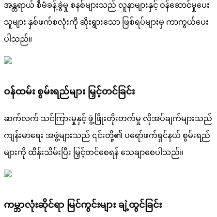
အန္တရာယ် စီမံခန့်ခွဲမှု စနစ်များသည် လူနာများနှင့် ဝန်ဆောင်မှုပေး
သူများ နှစ်ဖက်စလုံးကို ဆိုးရွားသော ဖြစ်ရပ်များမှ ကာကွယ်ပေး
ပါသည်။
ဝန်ထမ်း စွမ်းရည်များ မြှင့်တင်ခြင်း
ဆက်လက် သင်ကြားမှုနှင့် ဖွံ့ဖြိုးတိုးတက်မှု လိုအပ်ချက်များသည်
ကျန်းမာရေး အဖွဲ့များသည် ၎င်းတို့၏ ပရော်ဖက်ရှင်နယ် စွမ်းရည်
များကို ထိန်းသိမ်းပြီး မြှင့်တင်စေရန် သေချာစေပါသည်။
ကမ္ဘာလုံးဆိုင်ရာ မြင်ကွင်းများ ချဲ့ထွင်ခြင်း