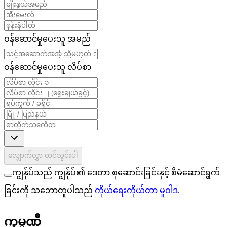
ဝန်ဆောင်မှုပေးသူ အမည်
ဝန်ဆောင်မှုပေးသူ လိပ်စာ
လျှောက်လွှာ တင်သွင်းပါ
ကျွန်ုပ်သည် ကျွန်ုပ်၏ ဒေတာ စုဆောင်းခြင်းနှင့် စီမံဆောင်ရွက်
ခြင်းကို သဘောတူပါသည်
ကိုယ်ရေးကိုယ်တာ မူဝါဒ
.
ကုမ္ပဏီ