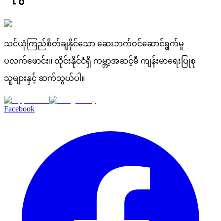
သင်ယုံကြည်စိတ်ချနိုင်သော ဆေးဘက်ဝင်ဆောင်ရွက်မှု
ပလက်ဖောင်း။ ထိုင်းနိုင်ငံရှိ ကမ္ဘာ့အဆင့်မီ ကျန်းမာရေးပြုစု
သူများနှင့် ဆက်သွယ်ပါ။
Facebook