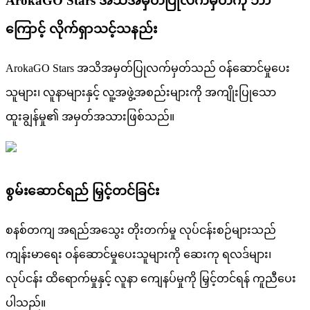
ArokaGO Stars အသိအမှတ်ပြုလက်မှတ်ကို ဘာ
ကြောင့် လိုက်ရှာသင့်သနည်း
ArokaGO Stars အသိအမှတ်ပြုလက်မှတ်သည် ဝန်ဆောင်မှုပေး
သူများ၊ လူနာများနှင့် လူ့အဖွဲ့အစည်းများကို အကျိုးပြုသော
ထူးချွန်မှု၏ အမှတ်အသားဖြစ်သည်။
စွမ်းဆောင်ရည် မြှင့်တင်ခြင်း
စနစ်တကျ အရည်အသွေး တိုးတက်မှု လုပ်ငန်းစဉ်များသည်
ကျန်းမာရေး ဝန်ဆောင်မှုပေးသူများကို ဆေးကု ရလဒ်များ၊
လုပ်ငန်း ထိရောက်မှုနှင့် လူနာ ကျေနပ်မှုကို မြှင့်တင်ရန် ကူညီပေး
ပါသည်။