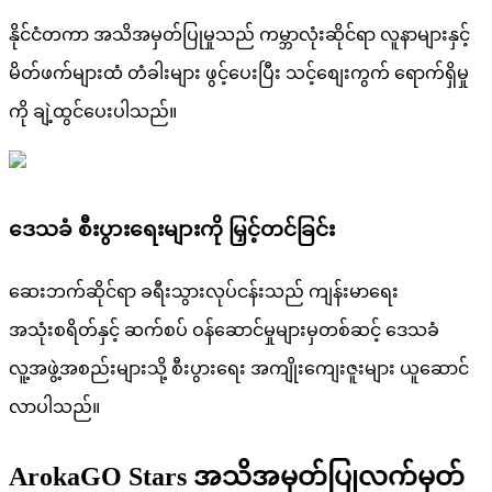
နိုင်ငံတကာ အသိအမှတ်ပြုမှုသည် ကမ္ဘာလုံးဆိုင်ရာ လူနာများနှင့်
မိတ်ဖက်များထံ တံခါးများ ဖွင့်ပေးပြီး သင့်စျေးကွက် ရောက်ရှိမှု
ကို ချဲ့ထွင်ပေးပါသည်။
ဒေသခံ စီးပွားရေးများကို မြှင့်တင်ခြင်း
ဆေးဘက်ဆိုင်ရာ ခရီးသွားလုပ်ငန်းသည် ကျန်းမာရေး
အသုံးစရိတ်နှင့် ဆက်စပ် ဝန်ဆောင်မှုများမှတစ်ဆင့် ဒေသခံ
လူ့အဖွဲ့အစည်းများသို့ စီးပွားရေး အကျိုးကျေးဇူးများ ယူဆောင်
လာပါသည်။
ArokaGO Stars အသိအမှတ်ပြုလက်မှတ်