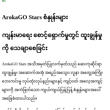
ArokaGO Stars စံနှုန်းများ
ကျန်းမာရေး စောင့်ရှောက်မှုတွင် ထူးချွန်မှု
ကို သေချာစေခြင်း
ArokaGO Stars အသိအမှတ်ပြုလက်မှတ်သည် ဆေးကုဆိုင်ရာ
ထူးချွန်မှု၊ အဆောက်အအုံ အရည်အသွေး၊ လူနာ အတွေ့အကြုံ၊
ဘေးကင်းမှု လုပ်ထုံးလုပ်နည်းများနှင့် ကျင့်ဝတ် အလေ့အကျင့်
များကို အကဲဖြတ်သော ကျယ်ကျယ်ပြန့်ပြန့် စံနှုန်းများအပေါ်
အခြေခံထားပါသည်။