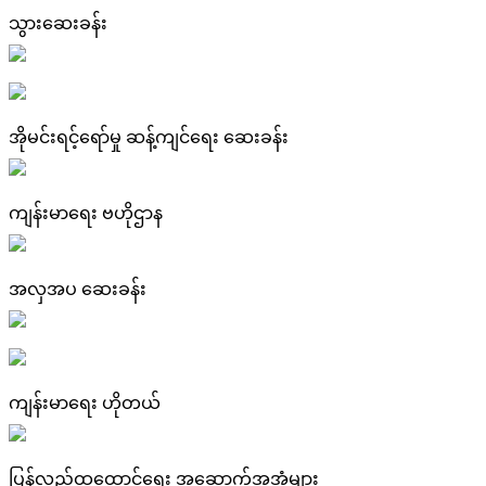
သွားဆေးခန်း
အိုမင်းရင့်ရော်မှု ဆန့်ကျင်ရေး ဆေးခန်း
ကျန်းမာရေး ဗဟိုဌာန
အလှအပ ဆေးခန်း
ကျန်းမာရေး ဟိုတယ်
ပြန်လည်ထူထောင်ရေး အဆောက်အအုံများ