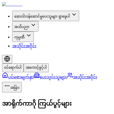
ဆေးဝါးဝန်ဆောင်မှုပေးသူများ ရှာဖွေပါ
အသိပညာ
ကုမ္ပဏီ
အသိုင်းအဝိုင်း
ဝင်ရောက်ပါ
အကောင့်ဖွင့်ပါ
ပင်မစာမျက်နှာ
ပေးသွင်းသူများ
အသိုင်းအဝိုင်း
အခြား
အာရိုက်ကာဂို ကြယ်ပွင့်များ