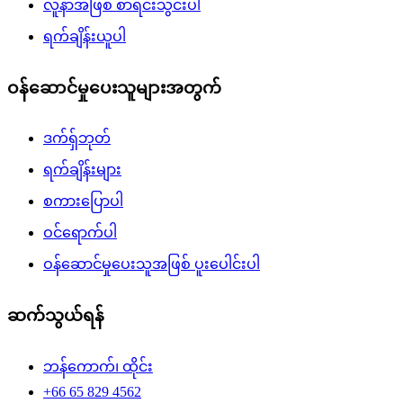
လူနာအဖြစ် စာရင်းသွင်းပါ
ရက်ချိန်းယူပါ
ဝန်ဆောင်မှုပေးသူများအတွက်
ဒက်ရှ်ဘုတ်
ရက်ချိန်းများ
စကားပြောပါ
ဝင်ရောက်ပါ
ဝန်ဆောင်မှုပေးသူအဖြစ် ပူးပေါင်းပါ
ဆက်သွယ်ရန်
ဘန်ကောက်၊ ထိုင်း
+66 65 829 4562