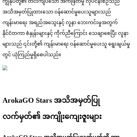
ကျွန်ုပ်တို့၏ တင်းကျပ်သော အကဲဖြတ်မှု လုပ်ငန်းစဉ်သည်
အသိအမှတ်ပြုထားသော ဝန်ဆောင်မှုပေးသူများသည်
ကျန်းမာရေး အရည်အသွေးနှင့် လူနာ ဘေးကင်းမှုအတွက်
နိုင်ငံတကာ စံနှုန်းများနှင့် ကိုက်ညီကြောင်း သေချာစေပြီး လူနာ
များသည် ၎င်းတို့၏ ကျန်းမာရေး ဝန်ဆောင်မှုပေးသူ ရွေးချယ်မှု
တွင် ယုံကြည်မှုရှိစေပါသည်။
ArokaGO Stars အသိအမှတ်ပြု
လက်မှတ်၏ အကျိုးကျေးဇူးများ