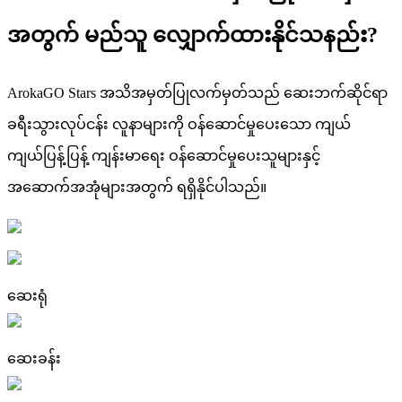
အတွက် မည်သူ လျှောက်ထားနိုင်သနည်း?
ArokaGO Stars အသိအမှတ်ပြုလက်မှတ်သည် ဆေးဘက်ဆိုင်ရာ
ခရီးသွားလုပ်ငန်း လူနာများကို ဝန်ဆောင်မှုပေးသော ကျယ်
ကျယ်ပြန့်ပြန့် ကျန်းမာရေး ဝန်ဆောင်မှုပေးသူများနှင့်
အဆောက်အအုံများအတွက် ရရှိနိုင်ပါသည်။
ဆေးရုံ
ဆေးခန်း