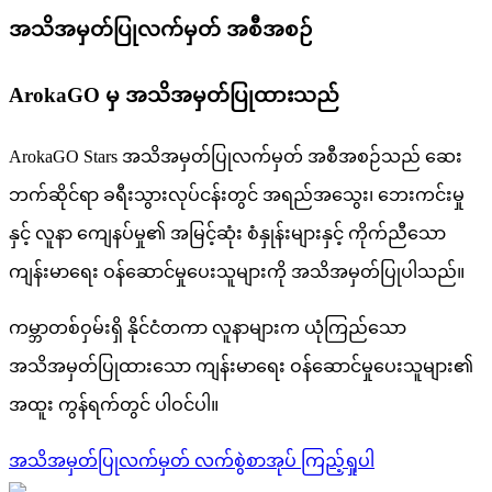
အသိအမှတ်ပြုလက်မှတ် အစီအစဉ်
ArokaGO မှ အသိအမှတ်ပြုထားသည်
ArokaGO Stars အသိအမှတ်ပြုလက်မှတ် အစီအစဉ်သည် ဆေး
ဘက်ဆိုင်ရာ ခရီးသွားလုပ်ငန်းတွင် အရည်အသွေး၊ ဘေးကင်းမှု
နှင့် လူနာ ကျေနပ်မှု၏ အမြင့်ဆုံး စံနှုန်းများနှင့် ကိုက်ညီသော
ကျန်းမာရေး ဝန်ဆောင်မှုပေးသူများကို အသိအမှတ်ပြုပါသည်။
ကမ္ဘာတစ်ဝှမ်းရှိ နိုင်ငံတကာ လူနာများက ယုံကြည်သော
အသိအမှတ်ပြုထားသော ကျန်းမာရေး ဝန်ဆောင်မှုပေးသူများ၏
အထူး ကွန်ရက်တွင် ပါဝင်ပါ။
အသိအမှတ်ပြုလက်မှတ် လက်စွဲစာအုပ် ကြည့်ရှုပါ