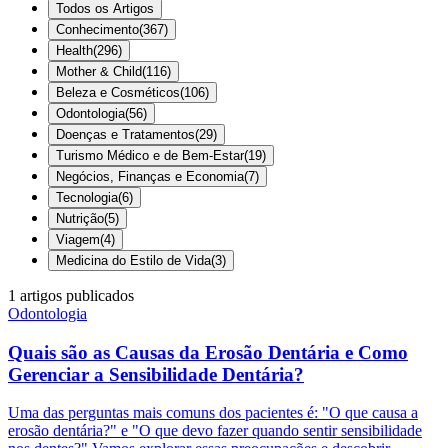
Todos os Artigos
Conhecimento
(
367
)
Health
(
296
)
Mother & Child
(
116
)
Beleza e Cosméticos
(
106
)
Odontologia
(
56
)
Doenças e Tratamentos
(
29
)
Turismo Médico e de Bem-Estar
(
19
)
Negócios, Finanças e Economia
(
7
)
Tecnologia
(
6
)
Nutrição
(
5
)
Viagem
(
4
)
Medicina do Estilo de Vida
(
3
)
1
artigos publicados
Odontologia
Quais são as Causas da Erosão Dentária e Como
Gerenciar a Sensibilidade Dentária?
Uma das perguntas mais comuns dos pacientes é: "O que causa a
erosão dentária?" e "O que devo fazer quando sentir sensibilidade