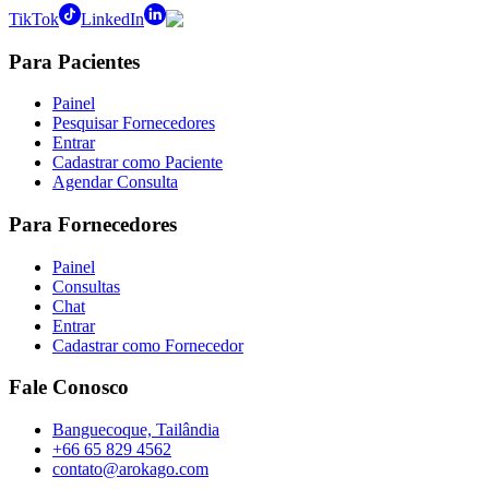
TikTok
LinkedIn
Para Pacientes
Painel
Pesquisar Fornecedores
Entrar
Cadastrar como Paciente
Agendar Consulta
Para Fornecedores
Painel
Consultas
Chat
Entrar
Cadastrar como Fornecedor
Fale Conosco
Banguecoque, Tailândia
+66 65 829 4562
contato@arokago.com