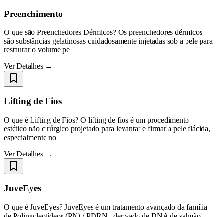
Preenchimento
O que são Preenchedores Dérmicos? Os preenchedores dérmicos
são substâncias gelatinosas cuidadosamente injetadas sob a pele para
restaurar o volume pe
Ver Detalhes →
Lifting de Fios
O que é Lifting de Fios? O lifting de fios é um procedimento
estético não cirúrgico projetado para levantar e firmar a pele flácida,
especialmente no
Ver Detalhes →
JuveEyes
O que é JuveEyes? JuveEyes é um tratamento avançado da família
de Polinucleotídeos (PN) / PDRN , derivado de DNA de salmão