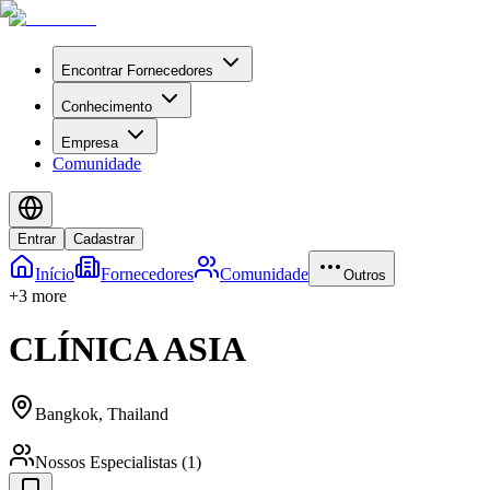
Encontrar Fornecedores
Conhecimento
Empresa
Comunidade
Entrar
Cadastrar
Início
Fornecedores
Comunidade
Outros
+
3
more
CLÍNICA ASIA
Bangkok
,
Thailand
Nossos Especialistas
(
1
)