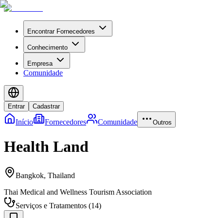
Encontrar Fornecedores
Conhecimento
Empresa
Comunidade
Entrar
Cadastrar
Início
Fornecedores
Comunidade
Outros
Health Land
Bangkok
,
Thailand
Thai Medical and Wellness Tourism Association
Serviços e Tratamentos
(
14
)