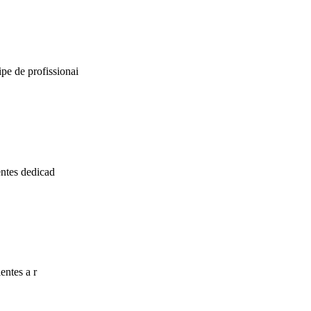
e de profissionai
entes dedicad
entes a r