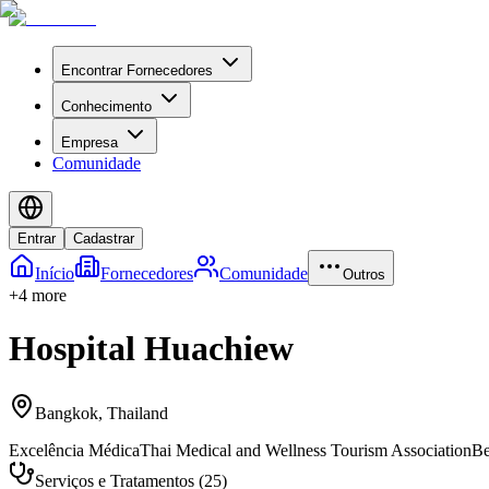
Encontrar Fornecedores
Conhecimento
Empresa
Comunidade
Entrar
Cadastrar
Início
Fornecedores
Comunidade
Outros
+
4
more
Hospital Huachiew
Bangkok
,
Thailand
Excelência Médica
Thai Medical and Wellness Tourism Association
Be
Serviços e Tratamentos
(
25
)