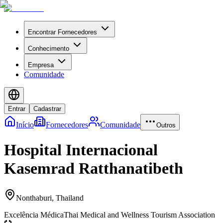
Encontrar Fornecedores
Conhecimento
Empresa
Comunidade
Entrar
Cadastrar
Início
Fornecedores
Comunidade
Outros
Hospital Internacional
Kasemrad Ratthanatibeth
Nonthaburi
,
Thailand
Excelência Médica
Thai Medical and Wellness Tourism Association