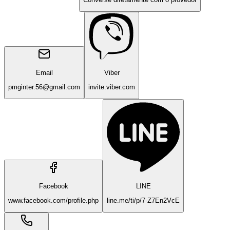
Email
Viber
pmginter.56@gmail.com
invite.viber.com
Facebook
LINE
www.facebook.com/profile.php
line.me/ti/p/7-Z7En2VcE