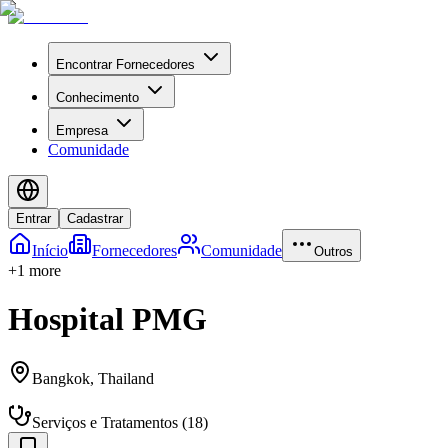
Encontrar Fornecedores
Conhecimento
Empresa
Comunidade
Entrar
Cadastrar
Início
Fornecedores
Comunidade
Outros
+
1
more
Hospital PMG
Bangkok
,
Thailand
Serviços e Tratamentos
(
18
)