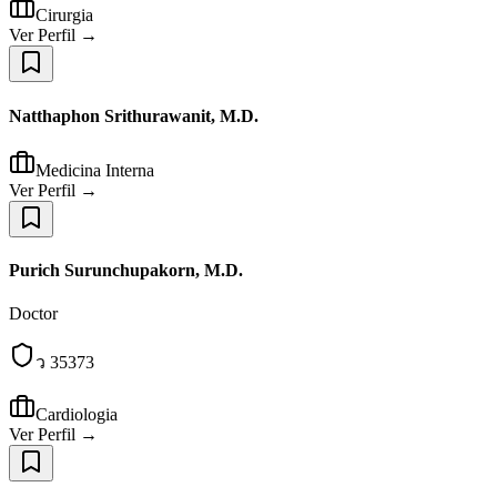
Cirurgia
Ver Perfil →
Natthaphon Srithurawanit, M.D.
Medicina Interna
Ver Perfil →
Purich Surunchupakorn, M.D.
Doctor
ว 35373
Cardiologia
Ver Perfil →