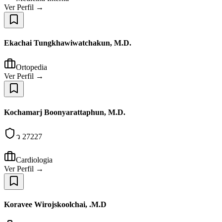
Ver Perfil →
Ekachai Tungkhawiwatchakun, M.D.
Ortopedia
Ver Perfil →
Kochamarj Boonyarattaphun, M.D.
ว 27227
Cardiologia
Ver Perfil →
Koravee Wirojskoolchai, .M.D