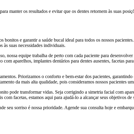
ara manter os resultados e evitar que os dentes retornem às suas posiç
s bonitos e garantir a saúde bucal ideal para todos os nossos paciente
s às suas necessidades individuais.
isso, nossa equipe trabalha de perto com cada paciente para desenvolver
co com aparelhos, implantes dentários para dentes ausentes, facetas pa
mentos. Priorizamos o conforto e bem-estar dos pacientes, garantindo q
tratamento da mais alta qualidade, pois consideramos nossos pacientes 
to pode transformar vidas. Seja corrigindo a simetria facial com apare
s com facetas, estamos aqui para ajudá-lo a alcançar seus objetivos de
de seu sorriso é nossa prioridade. Agende sua consulta hoje e embarqu