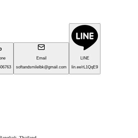
one
Email
LINE
806763
softandsmilelbk@gmail.com
lin.ee/rL1QqE9
 Bangkok, Thailand