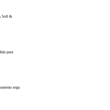
A Soft &
dida para
reamento segu