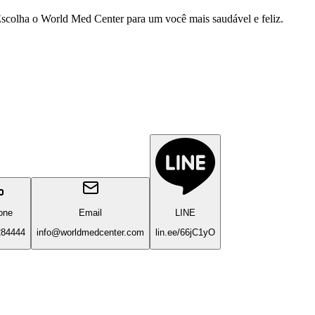
Escolha o World Med Center para um você mais saudável e feliz.
one
Email
LINE
284444
info@worldmedcenter.com
lin.ee/66jC1yO