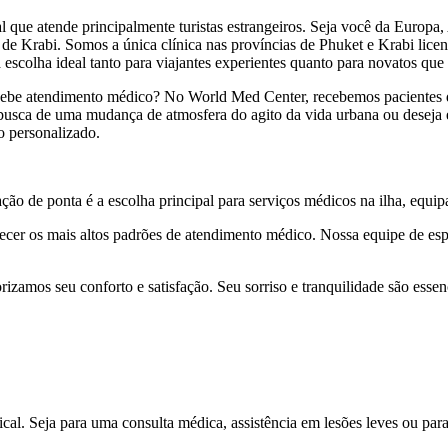
ue atende principalmente turistas estrangeiros. Seja você da Europa, A
de Krabi. Somos a única clínica nas províncias de Phuket e Krabi licen
 escolha ideal tanto para viajantes experientes quanto para novatos qu
recebe atendimento médico? No World Med Center, recebemos pacientes 
usca de uma mudança de atmosfera do agito da vida urbana ou deseja es
o personalizado.
ção de ponta é a escolha principal para serviços médicos na ilha, equ
cer os mais altos padrões de atendimento médico. Nossa equipe de especi
izamos seu conforto e satisfação. Seu sorriso e tranquilidade são essen
cal. Seja para uma consulta médica, assistência em lesões leves ou par