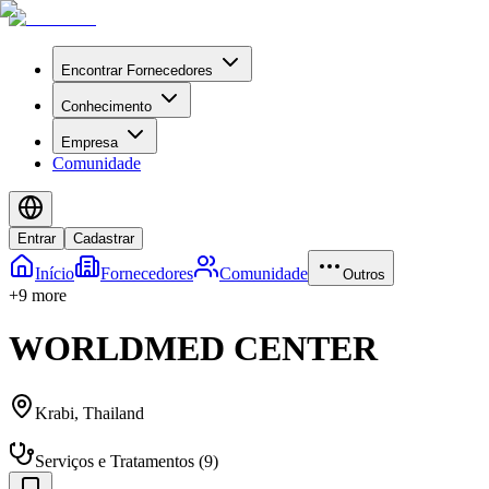
Encontrar Fornecedores
Conhecimento
Empresa
Comunidade
Entrar
Cadastrar
Início
Fornecedores
Comunidade
Outros
+
9
more
WORLDMED CENTER
Krabi
,
Thailand
Serviços e Tratamentos
(
9
)