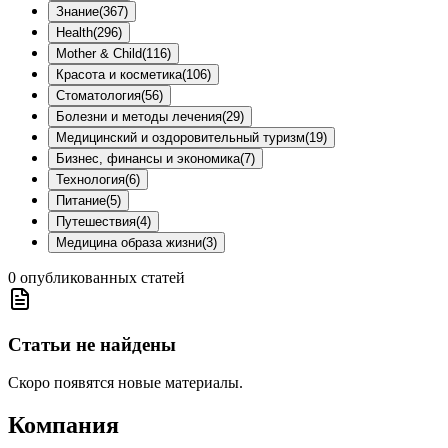
Знание
(
367
)
Health
(
296
)
Mother & Child
(
116
)
Красота и косметика
(
106
)
Стоматология
(
56
)
Болезни и методы лечения
(
29
)
Медицинский и оздоровительный туризм
(
19
)
Бизнес, финансы и экономика
(
7
)
Технология
(
6
)
Питание
(
5
)
Путешествия
(
4
)
Медицина образа жизни
(
3
)
0
опубликованных статей
Статьи не найдены
Скоро появятся новые материалы.
Компания